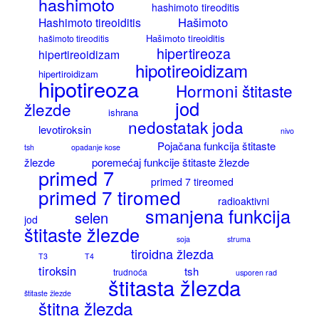
hashimoto
hashimoto tireoditis
Hašimoto
Hashimoto tireoiditis
Hašimoto tireoiditis
hašimoto tireoditis
hipertireoza
hipertireoidizam
hipotireoidizam
hipertiroidizam
hipotireoza
Hormoni štitaste
jod
žlezde
ishrana
nedostatak joda
levotiroksin
nivo
Pojačana funkcija štitaste
tsh
opadanje kose
žlezde
poremećaj funkcije štitaste žlezde
primed 7
primed 7 tireomed
primed 7 tiromed
radioaktivni
smanjena funkcija
selen
jod
štitaste žlezde
soja
struma
tiroidna žlezda
T3
T4
tiroksin
tsh
trudnoća
usporen rad
štitasta žlezda
štitaste žlezde
štitna žlezda