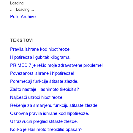
Loading ...
Polls Archive
TEKSTOVI
Pravila ishrane kod hipotireoze.
Hipotireoza i gubitak kilograma.
PRIMED 7 je rešio moje zdravstvene probleme!
Povezanost ishrane i hipotireoze!
Poremećaji funkcije štitaste žlezde.
Zašto nastaje Hashimoto tireoiditis?
Najčešći uzroci hipotireoze.
Rešenje za smanjenu funkciju štitaste žlezde.
Osnovna pravila ishrane kod hipotireoze.
Ultrazvučni pregled štitaste žlezde.
Koliko je Hašimoto tireoiditis opasan?