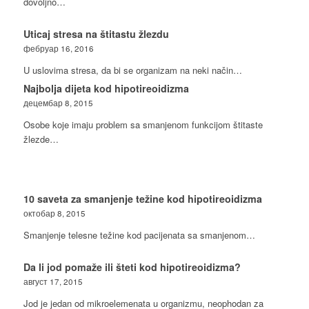
dovoljno…
Uticaj stresa na štitastu žlezdu
фебруар 16, 2016
U uslovima stresa, da bi se organizam na neki način…
Najbolja dijeta kod hipotireoidizma
децембар 8, 2015
Osobe koje imaju problem sa smanjenom funkcijom štitaste
žlezde…
10 saveta za smanjenje težine kod hipotireoidizma
октобар 8, 2015
Smanjenje telesne težine kod pacijenata sa smanjenom…
Da li jod pomaže ili šteti kod hipotireoidizma?
август 17, 2015
Jod je jedan od mikroelemenata u organizmu, neophodan za