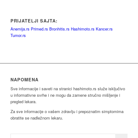
PRIJATELJI SAJTA:
Anemija.rs
Primed.rs
Bronhitis.rs
Hashimoto.rs
Kancer.rs
Tumor.rs
NAPOMENA
Sve informacije i saveti na stranici hashimoto.rs služe isključivo
u informativne svrhe i ne mogu da zamene stručno mišljenje i
pregled lekara.
Za sve informacije o vašem zdravlju i prepoznatim simptomima
obratite se nadležnom lekaru.