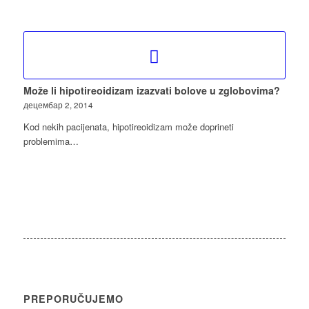
Može li hipotireoidizam izazvati bolove u zglobovima?
децембар 2, 2014
Kod nekih pacijenata, hipotireoidizam može doprineti
problemima…
PREPORUČUJEMO