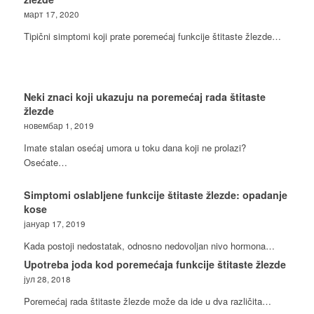
март 17, 2020
Tipični simptomi koji prate poremećaj funkcije štitaste žlezde…
Neki znaci koji ukazuju na poremećaj rada štitaste
žlezde
новембар 1, 2019
Imate stalan osećaj umora u toku dana koji ne prolazi?
Osećate…
Simptomi oslabljene funkcije štitaste žlezde: opadanje
kose
јануар 17, 2019
Kada postoji nedostatak, odnosno nedovoljan nivo hormona…
Upotreba joda kod poremećaja funkcije štitaste žlezde
јул 28, 2018
Poremećaj rada štitaste žlezde može da ide u dva različita…