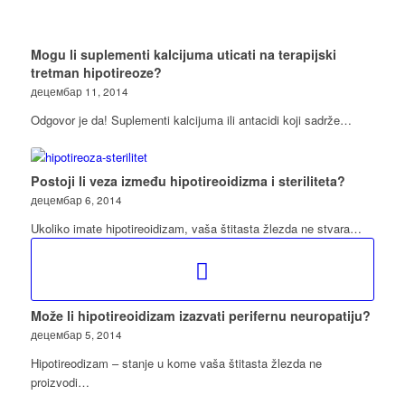
Mogu li suplementi kalcijuma uticati na terapijski
tretman hipotireoze?
децембар 11, 2014
Odgovor je da! Suplementi kalcijuma ili antacidi koji sadrže…
Postoji li veza između hipotireoidizma i steriliteta?
децембар 6, 2014
Ukoliko imate hipotireoidizam, vaša štitasta žlezda ne stvara…
Može li hipotireoidizam izazvati perifernu neuropatiju?
децембар 5, 2014
Hipotireodizam – stanje u kome vaša štitasta žlezda ne
proizvodi…