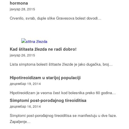
hormona
јануар 28, 2015
Crvenilo, svrab, duple slike Gravesova bolest dovodi…
Kad štitasta žlezda ne radi dobro!
јануар 26, 2015
Lista simptoma bolesti štitaste žlezde je jako dugačka, broj…
Hipotireoidizam u starijoj populaciji
децембар 19, 2014
Hipotireoidizam je veoma čest kod bolesnika preko 60 godina…
Simptomi post-porođajnog tireoiditisa
децембар 16, 2014
Simptomi post-porođajnog tireoiditisa se manifestuju u dve faze.
Zapaljenje…