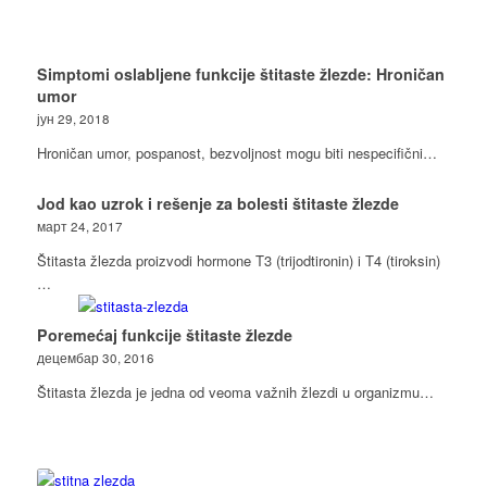
Simptomi oslabljene funkcije štitaste žlezde: Hroničan
umor
јун 29, 2018
Hroničan umor, pospanost, bezvoljnost mogu biti nespecifični…
Jod kao uzrok i rešenje za bolesti štitaste žlezde
март 24, 2017
Štitasta žlezda proizvodi hormone T3 (trijodtironin) i T4 (tiroksin)
…
Poremećaj funkcije štitaste žlezde
децембар 30, 2016
Štitasta žlezda je jedna od veoma važnih žlezdi u organizmu…