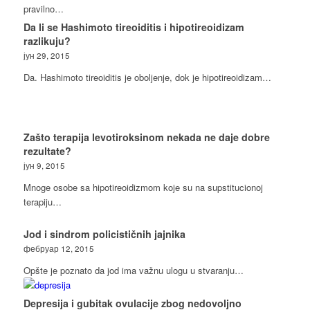
pravilno…
Da li se Hashimoto tireoiditis i hipotireoidizam
razlikuju?
јун 29, 2015
Da. Hashimoto tireoiditis je oboljenje, dok je hipotireoidizam…
Zašto terapija levotiroksinom nekada ne daje dobre
rezultate?
јун 9, 2015
Mnoge osobe sa hipotireoidizmom koje su na supstitucionoj
terapiju…
Jod i sindrom policističnih jajnika
фебруар 12, 2015
Opšte je poznato da jod ima važnu ulogu u stvaranju…
Depresija i gubitak ovulacije zbog nedovoljno