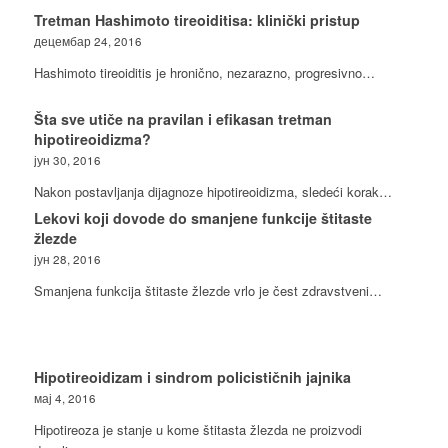
Tretman Hashimoto tireoiditisa: klinički pristup
децембар 24, 2016
Hashimoto tireoiditis je hronično, nezarazno, progresivno…
Šta sve utiče na pravilan i efikasan tretman
hipotireoidizma?
јун 30, 2016
Nakon postavljanja dijagnoze hipotireoidizma, sledeći korak…
Lekovi koji dovode do smanjene funkcije štitaste
žlezde
јун 28, 2016
Smanjena funkcija štitaste žlezde vrlo je čest zdravstveni…
Hipotireoidizam i sindrom policističnih jajnika
мај 4, 2016
Hipotireoza je stanje u kome štitasta žlezda ne proizvodi