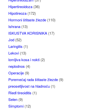
Hipertireoidoza
(36)
Hipotireoza
(172)
Hormoni štitaste žlezde
(110)
Ishrana
(13)
ISKUSTVA KORISNIKA
(17)
Jod
(52)
Laringitis
(1)
Lekovi
(13)
lomljiva kosa i nokti
(2)
neplodnos
(4)
Operacije
(9)
Poremećaj rada štitaste žlezde
(9)
preosetljivost na hladnoću
(1)
Riedl tireoiditis
(1)
Selen
(9)
Simptomi
(12)