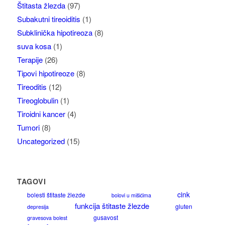
Štitasta žlezda
(97)
Subakutni tireoiditis
(1)
Subklinička hipotireoza
(8)
suva kosa
(1)
Terapije
(26)
Tipovi hipotireoze
(8)
Tireoditis
(12)
Tireoglobulin
(1)
Tiroidni kancer
(4)
Tumori
(8)
Uncategorized
(15)
TAGOVI
cink
bolesti štitaste žlezde
bolovi u mišićima
funkcija štitaste žlezde
gluten
depresija
gusavost
gravesova bolest