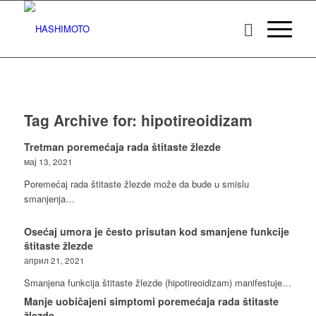
Tag Archive for:
hipotireoidizam
Tretman poremećaja rada štitaste žlezde
мај 13, 2021
Poremećaj rada štitaste žlezde može da bude u smislu
smanjenja…
Osećaj umora je često prisutan kod smanjene funkcije
štitaste žlezde
април 21, 2021
Smanjena funkcija štitaste žlezde (hipotireoidizam) manifestuje…
Manje uobičajeni simptomi poremećaja rada štitaste
žlezde