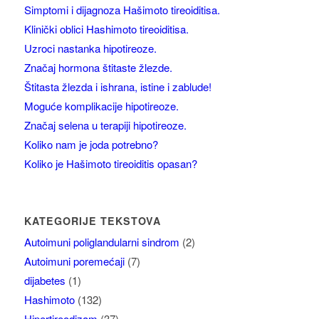
Simptomi i dijagnoza Hašimoto tireoiditisa.
Klinički oblici Hashimoto tireoiditisa.
Uzroci nastanka hipotireoze.
Značaj hormona štitaste žlezde.
Štitasta žlezda i ishrana, istine i zablude!
Moguće komplikacije hipotireoze.
Značaj selena u terapiji hipotireoze.
Koliko nam je joda potrebno?
Koliko je Hašimoto tireoiditis opasan?
KATEGORIJE TEKSTOVA
Autoimuni poliglandularni sindrom
(2)
Autoimuni poremećaji
(7)
dijabetes
(1)
Hashimoto
(132)
Hipertireodizam
(37)