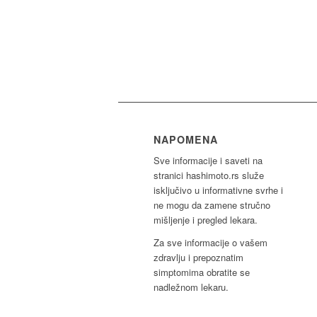
NAPOMENA
Sve informacije i saveti na
stranici hashimoto.rs služe
isključivo u informativne svrhe i
ne mogu da zamene stručno
mišljenje i pregled lekara.
Za sve informacije o vašem
zdravlju i prepoznatim
simptomima obratite se
nadležnom lekaru.