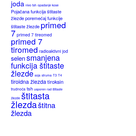
joda
nivo tsh
opadanje kose
Pojačana funkcija štitaste
žlezde
poremećaj funkcije
primed
štitaste žlezde
7
primed 7 tireomed
primed 7
tiromed
radioaktivni jod
smanjena
selen
funkcija štitaste
žlezde
soja
struma
T3
T4
tiroidna žlezda
tiroksin
tsh
trudnoća
usporen rad štitaste
štitasta
žlezde
žlezda
štitna
žlezda