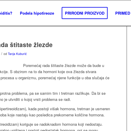
iditis?
Podela hipotireoze
PRIRODNI PROIZVOD
PRIMED 
da štitaste žlezde
/
od
Tanja Kuburić
Poremećaj rada štitaste žlezde može da bude u
nkcije. S obzirom na to da hormoni koje ova žlezda stvara
u procesa u organizmu, poremećaj njene funkcije u oba slučaja će
rotna problema, pa se samim tim i tretman razlikuje. Da bi se
je utvrditi o kojoj vrsti problema se radi.
hipertireoidizam), kada postoji višak hormona, tretman je usmeren
egoba koje nastaju kao posledica prekomerne količine hormona.
otireoidizam) koriguje se nadoknadom hormona koji nedostaju.
ovratno uništena i postoji nedostatak hormona, oni se mogu