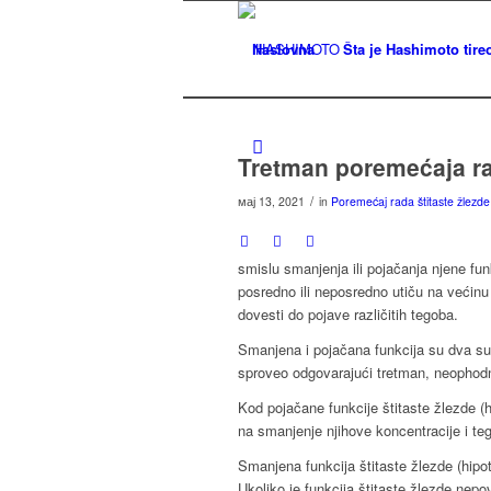
Naslovna
Šta je Hashimoto tireo
Tretman poremećaja ra
/
мај 13, 2021
in
Poremećaj rada štitaste žlezde
smislu smanjenja ili pojačanja njene fu
posredno ili neposredno utiču na većin
dovesti do pojave različitih tegoba.
Smanjena i pojačana funkcija su dva sup
sproveo odgovarajući tretman, neophodno 
Kod pojačane funkcije štitaste žlezde (
na smanjenje njihove koncentracije i t
Smanjena funkcija štitaste žlezde (hip
Ukoliko je funkcija štitaste žlezde nep