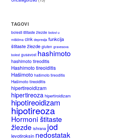
TAGOVI
bolesti štitaste žlezde
bolovi u
funkcija
cink
mišićima
depresija
štitaste žlezde
gluten
gravesova
hashimoto
gusavost
bolest
hashimoto tireoditis
Hashimoto tireoiditis
Hašimoto
hašimoto tireoditis
Hašimoto tireoiditis
hipertireoidizam
hipertireoza
hipertiroidizam
hipotireoidizam
hipotireoza
Hormoni štitaste
jod
žlezde
ishrana
nedostatak
levotiroksin