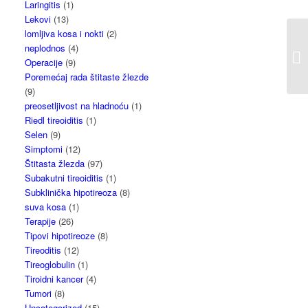
Laringitis
(1)
Lekovi
(13)
lomljiva kosa i nokti
(2)
neplodnos
(4)
Operacije
(9)
Poremećaj rada štitaste žlezde
(9)
preosetljivost na hladnoću
(1)
Riedl tireoiditis
(1)
Selen
(9)
Simptomi
(12)
Štitasta žlezda
(97)
Subakutni tireoiditis
(1)
Subklinička hipotireoza
(8)
suva kosa
(1)
Terapije
(26)
Tipovi hipotireoze
(8)
Tireoditis
(12)
Tireoglobulin
(1)
Tiroidni kancer
(4)
Tumori
(8)
Uncategorized
(15)