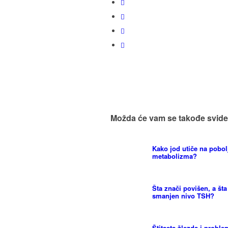
Možda će vam se takođe svide
Kako jod utiče na pobol
metabolizma?
Šta znači povišen, a šta
smanjen nivo TSH?
Štitasta žlezda i proble