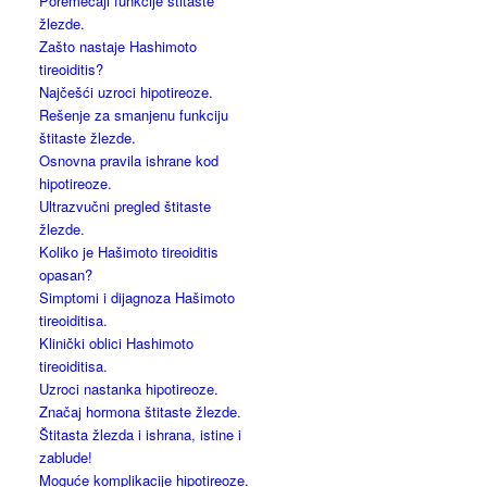
Poremećaji funkcije štitaste
žlezde.
Zašto nastaje Hashimoto
tireoiditis?
Najčešći uzroci hipotireoze.
Rešenje za smanjenu funkciju
štitaste žlezde.
Osnovna pravila ishrane kod
hipotireoze.
Ultrazvučni pregled štitaste
žlezde.
Koliko je Hašimoto tireoiditis
opasan?
Simptomi i dijagnoza Hašimoto
tireoiditisa.
Klinički oblici Hashimoto
tireoiditisa.
Uzroci nastanka hipotireoze.
Značaj hormona štitaste žlezde.
Štitasta žlezda i ishrana, istine i
zablude!
Moguće komplikacije hipotireoze.