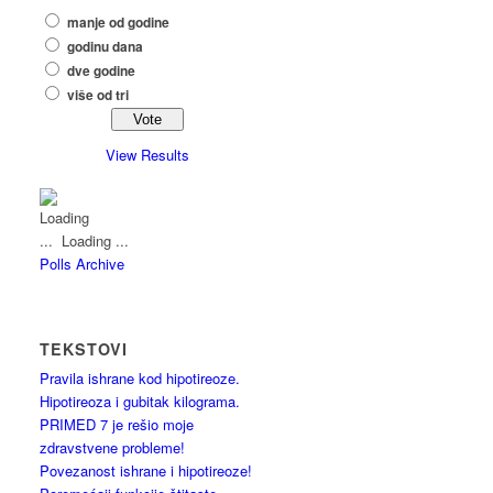
manje od godine
godinu dana
dve godine
više od tri
View Results
Loading ...
Polls Archive
TEKSTOVI
Pravila ishrane kod hipotireoze.
Hipotireoza i gubitak kilograma.
PRIMED 7 je rešio moje
zdravstvene probleme!
Povezanost ishrane i hipotireoze!