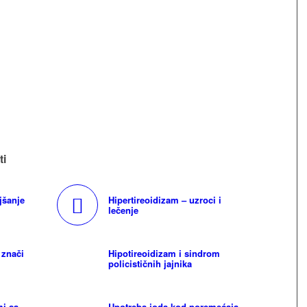
ti
jšanje
Hipertireoidizam – uzroci i
lečenje
 znači
Hipotireoidizam i sindrom
policističnih jajnika
mi sa
Upotreba joda kod poremećaja