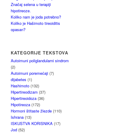
Značaj selena u terapiji
hipotireoze.
Koliko nam je joda potrebno?
Koliko je Hašimoto tireoiditis
opasan?
KATEGORIJE TEKSTOVA
Autoimuni poliglandularni sindrom
(2)
Autoimuni poremećaji
(7)
dijabetes
(1)
Hashimoto
(132)
Hipertireodizam
(37)
Hipertireoidoza
(36)
Hipotireoza
(172)
Hormoni štitaste žlezde
(110)
Ishrana
(13)
ISKUSTVA KORISNIKA
(17)
Jod
(52)