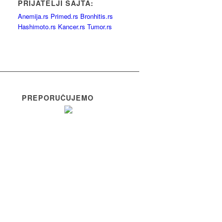
PRIJATELJI SAJTA:
Anemija.rs
Primed.rs
Bronhitis.rs
Hashimoto.rs
Kancer.rs
Tumor.rs
PREPORUČUJEMO