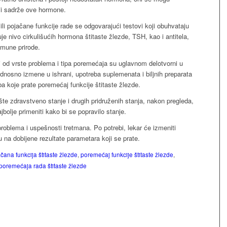
ji sadrže ove hormone.
ili pojačane funkcije rade se odgovarajući testovi koji obuhvataju
e nivo cirkulišućih hormona štitaste žlezde, TSH, kao i antitela,
imune prirode.
ti od vrste problema i tipa poremećaja su uglavnom delotvorni u
odnosno izmene u ishrani, upotreba suplemenata i biljnih preparata
koje prate poremećaj funkcije štitaste žlezde.
te zdravstveno stanje i drugih pridruženih stanja, nakon pregleda,
ajbolje primeniti kako bi se popravilo stanje.
oblema i uspešnosti tretmana. Po potrebi, lekar će izmeniti
osu na dobijene rezultate parametara koji se prate.
čana funkcija štitaste žlezde
,
poremećaj funkcije štitaste žlezde
,
poremećaja rada štitaste žlezde