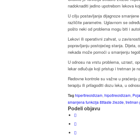
nadoknaditi jedino upotrebom lekova ko
U cilju postavljanja dijagnoze smanjene 
različite parametre. Uglavnom se određuj
pošto neki od problema mogu biti i auto
Lekovi ili operativni zahvat, u zavisnos
popravljanju postojećeg stanja. Dijeta, 
nekada može pomoći u smanjenju tegoba 
U odnosu na vrstu problema, uzrast, opš
lekar odlučuje koji pristup i tretman je n
Redovne kontrole su važne u praćenju pr
terapiju ili prilagoditi dozu leka, u odn
Tag
hipertireoidizam
,
hipotireoidizam
,
Poja
smanjena funkcija štitaste žlezde
,
tretman 
Podeli objavu