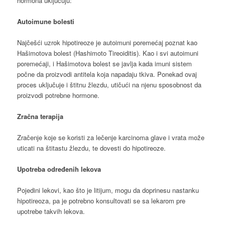
hormona uključuju:
Autoimune bolesti
Najčešći uzrok hipotireoze je autoimuni poremećaj poznat kao
Hašimotova bolest (Hashimoto Tireoiditis). Kao i svi autoimuni
poremećaji, i Hašimotova bolest se javlja kada imuni sistem
počne da proizvodi antitela koja napadaju tkiva. Ponekad ovaj
proces uključuje i štitnu žlezdu, utičući na njenu sposobnost da
proizvodi potrebne hormone.
Zračna terapija
Zračenje koje se koristi za lečenje karcinoma glave i vrata može
uticati na štitastu žlezdu, te dovesti do hipotireoze.
Upotreba određenih lekova
Pojedini lekovi, kao što je litijum, mogu da doprinesu nastanku
hipotireoza, pa je potrebno konsultovati se sa lekarom pre
upotrebe takvih lekova.