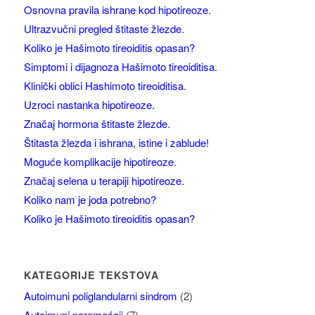
Osnovna pravila ishrane kod hipotireoze.
Ultrazvučni pregled štitaste žlezde.
Koliko je Hašimoto tireoiditis opasan?
Simptomi i dijagnoza Hašimoto tireoiditisa.
Klinički oblici Hashimoto tireoiditisa.
Uzroci nastanka hipotireoze.
Značaj hormona štitaste žlezde.
Štitasta žlezda i ishrana, istine i zablude!
Moguće komplikacije hipotireoze.
Značaj selena u terapiji hipotireoze.
Koliko nam je joda potrebno?
Koliko je Hašimoto tireoiditis opasan?
KATEGORIJE TEKSTOVA
Autoimuni poliglandularni sindrom
(2)
Autoimuni poremećaji
(7)