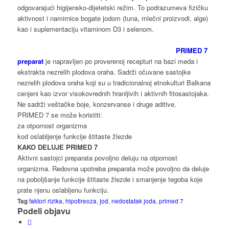
odgovarajući higijensko-dijetetski režim. To podrazumeva fizičku
aktivnost i namirnice bogate jodom (tuna, mlečni proizvodi, alge)
kao i suplementaciju vitaminom D3 i selenom.
PRIMED 7
preparat
je napravljen po proverenoj recepturi na bazi meda i
ekstrakta nezrelih plodova oraha. Sadrži očuvane sastojke
nezrelih plodova oraha koji su u tradicionalnoj etnokulturi Balkana
cenjeni kao izvor visokovrednih hranljivih i aktivnih fitosastojaka.
Ne sadrži veštačke boje, konzervanse i druge aditive.
PRIMED 7 se može koristiti:
za otpornost organizma
kod oslabljenje funkcije štitaste žlezde
KAKO DELUJE PRIMED 7
Aktivni sastojci preparata povoljno deluju na otpornost
organizma. Redovna upotreba preparata može povoljno da deluje
na poboljšanje funkcije štitaste žlezde i smanjenje tegoba koje
prate njenu oslabljenu funkciju.
Tag
faktori rizika
,
hipotireoza
,
jod
,
nedostatak joda
,
primed 7
Podeli objavu