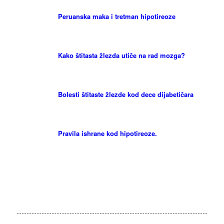
Peruanska maka i tretman hipotireoze
Kako štitasta žlezda utiče na rad mozga?
Bolesti štitaste žlezde kod dece dijabetičara
Pravila ishrane kod hipotireoze.