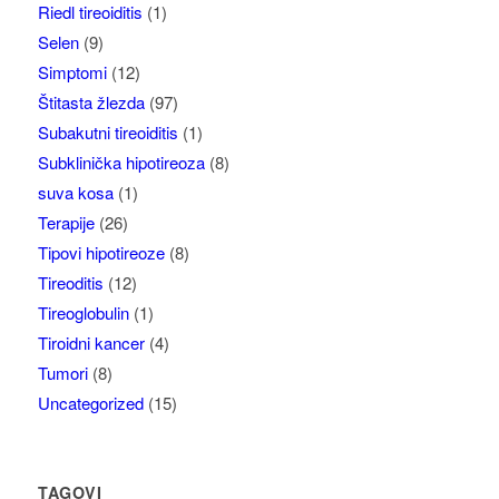
Riedl tireoiditis
(1)
Selen
(9)
Simptomi
(12)
Štitasta žlezda
(97)
Subakutni tireoiditis
(1)
Subklinička hipotireoza
(8)
suva kosa
(1)
Terapije
(26)
Tipovi hipotireoze
(8)
Tireoditis
(12)
Tireoglobulin
(1)
Tiroidni kancer
(4)
Tumori
(8)
Uncategorized
(15)
TAGOVI