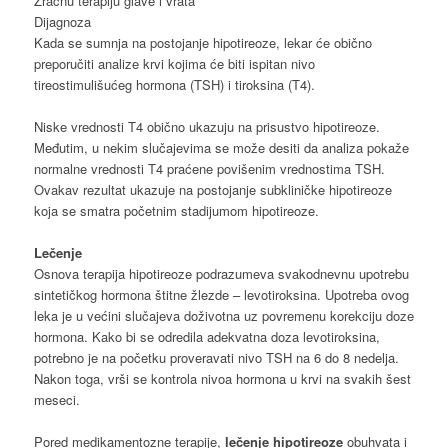
Zračnu terapiju glave i vrata
Dijagnoza
Kada se sumnja na postojanje hipotireoze, lekar će obično
preporučiti analize krvi kojima će biti ispitan nivo
tireostimulišućeg hormona (TSH) i tiroksina (T4).
Niske vrednosti T4 obično ukazuju na prisustvo hipotireoze.
Međutim, u nekim slučajevima se može desiti da analiza pokaže
normalne vrednosti T4 praćene povišenim vrednostima TSH.
Ovakav rezultat ukazuje na postojanje subkliničke hipotireoze
koja se smatra početnim stadijumom hipotireoze.
Lečenje
Osnova terapija hipotireoze podrazumeva svakodnevnu upotrebu
sintetičkog hormona štitne žlezde – levotiroksina. Upotreba ovog
leka je u većini slučajeva doživotna uz povremenu korekciju doze
hormona. Kako bi se odredila adekvatna doza levotiroksina,
potrebno je na početku proveravati nivo TSH na 6 do 8 nedelja.
Nakon toga, vrši se kontrola nivoa hormona u krvi na svakih šest
meseci.
Pored medikamentozne terapije,
lečenje hipotireoze
obuhvata i