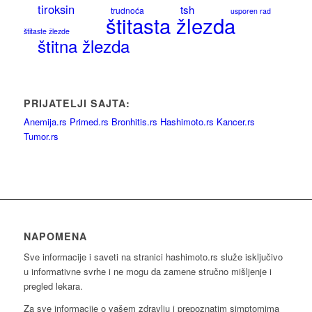
tiroksin
tsh
trudnoća
usporen rad
štitasta žlezda
štitaste žlezde
štitna žlezda
PRIJATELJI SAJTA:
Anemija.rs
Primed.rs
Bronhitis.rs
Hashimoto.rs
Kancer.rs
Tumor.rs
NAPOMENA
Sve informacije i saveti na stranici hashimoto.rs služe isključivo
u informativne svrhe i ne mogu da zamene stručno mišljenje i
pregled lekara.
Za sve informacije o vašem zdravlju i prepoznatim simptomima