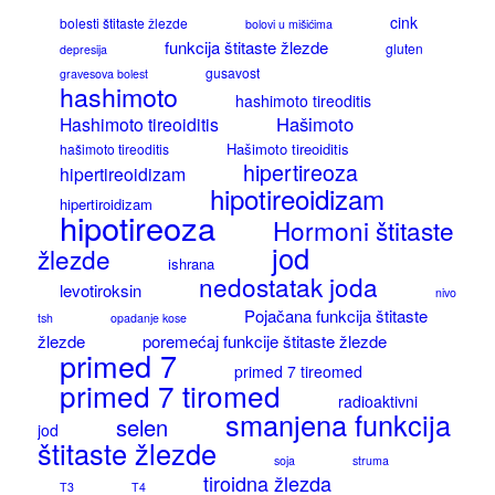
cink
bolesti štitaste žlezde
bolovi u mišićima
funkcija štitaste žlezde
gluten
depresija
gusavost
gravesova bolest
hashimoto
hashimoto tireoditis
Hašimoto
Hashimoto tireoiditis
Hašimoto tireoiditis
hašimoto tireoditis
hipertireoza
hipertireoidizam
hipotireoidizam
hipertiroidizam
hipotireoza
Hormoni štitaste
jod
žlezde
ishrana
nedostatak joda
levotiroksin
nivo
Pojačana funkcija štitaste
tsh
opadanje kose
žlezde
poremećaj funkcije štitaste žlezde
primed 7
primed 7 tireomed
primed 7 tiromed
radioaktivni
smanjena funkcija
selen
jod
štitaste žlezde
soja
struma
tiroidna žlezda
T3
T4