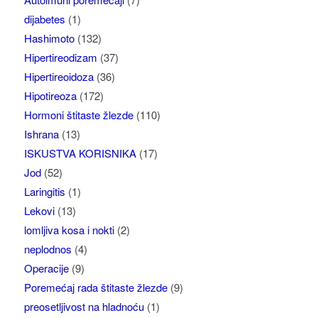
dijabetes
(1)
Hashimoto
(132)
Hipertireodizam
(37)
Hipertireoidoza
(36)
Hipotireoza
(172)
Hormoni štitaste žlezde
(110)
Ishrana
(13)
ISKUSTVA KORISNIKA
(17)
Jod
(52)
Laringitis
(1)
Lekovi
(13)
lomljiva kosa i nokti
(2)
neplodnos
(4)
Operacije
(9)
Poremećaj rada štitaste žlezde
(9)
preosetljivost na hladnoću
(1)