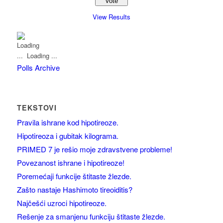
View Results
Loading ...
Polls Archive
TEKSTOVI
Pravila ishrane kod hipotireoze.
Hipotireoza i gubitak kilograma.
PRIMED 7 je rešio moje zdravstvene probleme!
Povezanost ishrane i hipotireoze!
Poremećaji funkcije štitaste žlezde.
Zašto nastaje Hashimoto tireoiditis?
Najčešći uzroci hipotireoze.
Rešenje za smanjenu funkciju štitaste žlezde.