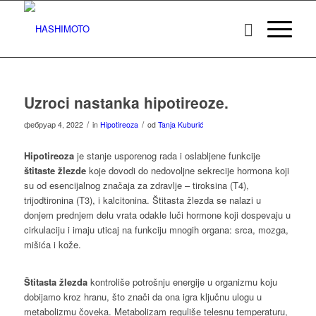
Uzroci nastanka hipotireoze.
/
/
фебруар 4, 2022
in
Hipotireoza
od
Tanja Kuburić
Hipotireoza
je
stanje
usporenog rada i oslabljene funkcije
štitaste žlezde
koje dovodi do nedovoljne sekrecije hormona koji
su od esencijalnog značaja za zdravlje – tiroksina (T4),
trijodtironina (T3), i kalcitonina. Štitasta žlezda se nalazi u
donjem prednjem delu vrata odakle luči hormone koji dospevaju u
cirkulaciju i imaju uticaj na funkciju mnogih organa: srca, mozga,
mišića i kože.
Štitasta žlezda
kontroliše potrošnju energije u organizmu koju
dobijamo kroz hranu, što znači da ona igra ključnu ulogu u
metabolizmu čoveka. Metabolizam reguliše telesnu temperaturu,