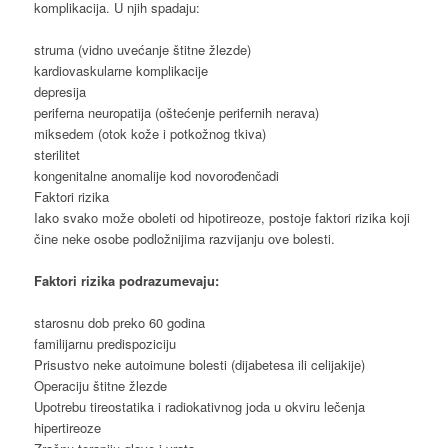
komplikacija. U njih spadaju:
struma (vidno uvećanje štitne žlezde)
kardiovaskularne komplikacije
depresija
periferna neuropatija (oštećenje perifernih nerava)
miksedem (otok kože i potkožnog tkiva)
sterilitet
kongenitalne anomalije kod novorođenčadi
Faktori rizika
Iako svako može oboleti od hipotireoze, postoje faktori rizika koji
čine neke osobe podložnijima razvijanju ove bolesti.
Faktori rizika podrazumevaju:
starosnu dob preko 60 godina
familijarnu predispoziciju
Prisustvo neke autoimune bolesti (dijabetesa ili celijakije)
Operaciju štitne žlezde
Upotrebu tireostatika i radiokativnog joda u okviru lečenja
hipertireoze