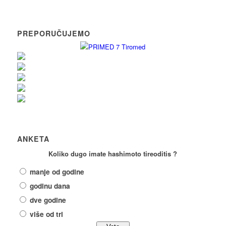
PREPORUČUJEMO
ANKETA
Koliko dugo imate hashimoto tireoditis ?
manje od godine
godinu dana
dve godine
više od tri