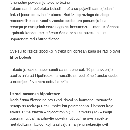
iznenadno povećanje telesne težine
Tokom samih početaka bolesti, može se pojaviti samo jedan ili
čak ni jedan od ovih simptoma. Baš iz tog razloga će zbog
neredovnih menstruacija ženske osobe pre posumnjati na
postojanje ovarijalnih cista nego na hipotireozu. Umor, ukočenost
i gubitak koncentracije često ćemo pripisati stresu, ali ne i
usporenom radu štitne žlezde.
Sve su to razlozi zbog kojih treba biti oprezan kada se radi o ovoj
tihoj bolesti
.
Takođe je važno napomenuti da su žene čak 10 puta sklonije
oboljevanju od hipotireoze, a naročito su podložne ženske osobe
u srednjem životnom dobu i starije.
Uzroci nastanka hipotireoze
Kada štitna žlezda ne proizvodi dovoljno hormona, ravnoteža
hemijskih reakcija u telu može biti poremećena. Hormoni koje
stvara štitna žlezda – trijodotironin (T3) i tiroksin (T4) – imaju
ogroman uticaj na zdravlje čoveka, utičući na sve aspekte
metabolizma. Uzroci koji izazivaju smanjenu sekreciju ovih