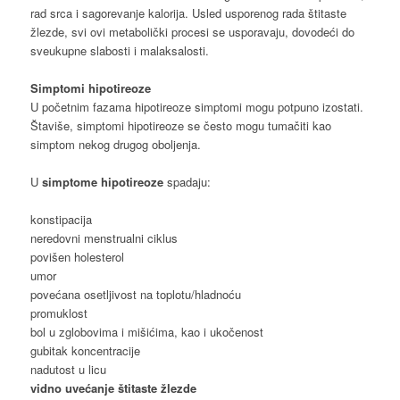
rad srca i sagorevanje kalorija. Usled usporenog rada štitaste
žlezde, svi ovi metabolički procesi se usporavaju, dovodeći do
sveukupne slabosti i malaksalosti.
Simptomi hipotireoze
U početnim fazama hipotireoze simptomi mogu potpuno izostati.
Štaviše, simptomi hipotireoze se često mogu tumačiti kao
simptom nekog drugog oboljenja.
U
simptome hipotireoze
spadaju:
konstipacija
neredovni menstrualni ciklus
povišen holesterol
umor
povećana osetljivost na toplotu/hladnoću
promuklost
bol u zglobovima i mišićima, kao i ukočenost
gubitak koncentracije
nadutost u licu
vidno uvećanje štitaste žlezde