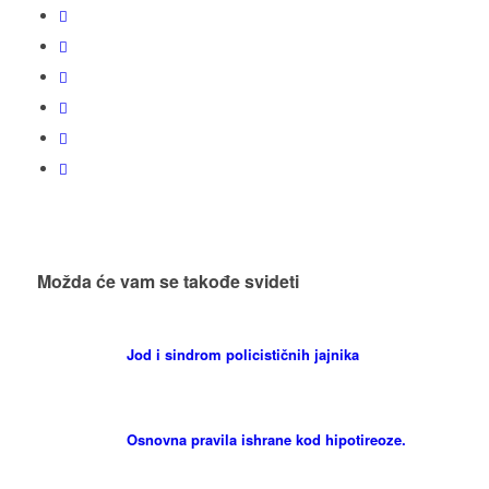
Možda će vam se takođe svideti
Jod i sindrom policističnih jajnika
Osnovna pravila ishrane kod hipotireoze.