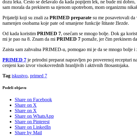
dozu leka. Često se dešavalo da kada popijem lek, ne bude mi dobro,
sam morala da prekinem sa njenom upotrebom, mom organizmu nikako 
Prijatelji koji su znali za
PRIMED preparate
su me posavetovali da v
namenjen osobama koje pate od smanjene funkcije štitaste žlezde.
Od kada koristim
PRIMED 7
, osećam se mnogo bolje. Dok ga korist
mi je pao na 8. Znam da mi
PRIMED 7
pomaže, jer čim prekinem da 
Zaista sam zahvalna PRIMED-u, pomogao mi je da se mnogo bolje i 
PRIMED 7
je prirodni preparat napravljen po proverenoj recepturi n
cenjeni kao izvor visokovrednih hranljivih i aktivnih fitosastojaka.
Tag
iskustvo
,
primed 7
Podeli objavu
Share on Facebook
Share on X
Share on X
Share on WhatsApp
Share on Pinterest
Share on LinkedIn
Share by Mail