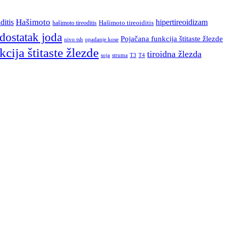
Hašimoto
ditis
hipertireoidizam
Hašimoto tireoiditis
hašimoto tireoditis
dostatak joda
Pojačana funkcija štitaste žlezde
nivo tsh
opadanje kose
cija štitaste žlezde
tiroidna žlezda
soja
struma
T3
T4