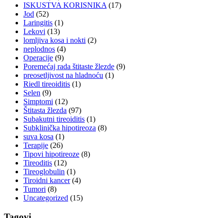
ISKUSTVA KORISNIKA
(17)
Jod
(52)
Laringitis
(1)
Lekovi
(13)
lomljiva kosa i nokti
(2)
neplodnos
(4)
Operacije
(9)
Poremećaj rada štitaste žlezde
(9)
preosetljivost na hladnoću
(1)
Riedl tireoiditis
(1)
Selen
(9)
Simptomi
(12)
Štitasta žlezda
(97)
Subakutni tireoiditis
(1)
Subklinička hipotireoza
(8)
suva kosa
(1)
Terapije
(26)
Tipovi hipotireoze
(8)
Tireoditis
(12)
Tireoglobulin
(1)
Tiroidni kancer
(4)
Tumori
(8)
Uncategorized
(15)
Tagovi