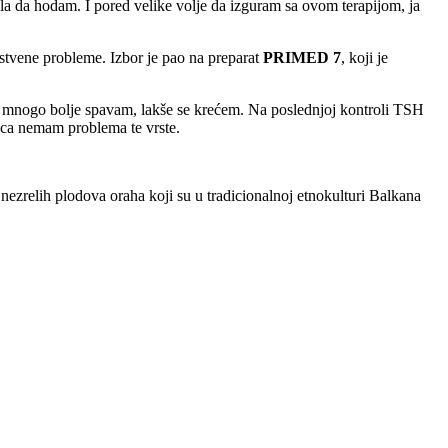
a da hodam. I pored velike volje da izguram sa ovom terapijom, ja
stvene probleme. Izbor je pao na preparat
PRIMED 7
, koji je
e, mnogo bolje spavam, lakše se krećem. Na poslednjoj kontroli TSH
eca nemam problema te vrste.
 nezrelih plodova oraha koji su u tradicionalnoj etnokulturi Balkana