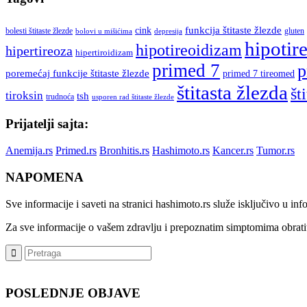
cink
funkcija štitaste žlezde
bolesti štitaste žlezde
gluten
bolovi u mišićima
depresija
hipotir
hipotireoidizam
hipertireoza
hipertiroidizam
primed 7
p
poremećaj funkcije štitaste žlezde
primed 7 tireomed
štitasta žlezda
št
tiroksin
tsh
trudnoća
usporen rad štitaste žlezde
Prijatelji sajta:
Anemija.rs
Primed.rs
Bronhitis.rs
Hashimoto.rs
Kancer.rs
Tumor.rs
NAPOMENA
Sve informacije i saveti na stranici hashimoto.rs služe isključivo u i
Za sve informacije o vašem zdravlju i prepoznatim simptomima obrati
POSLEDNJE OBJAVE