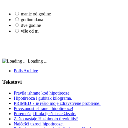
manje od godine
godinu dana
dve godine
više od tri
Loading ...
Polls Archive
Tekstovi
Pravila ishrane kod hipotireoze.
Hipotireoza i gubitak kilograma.
PRIMED 7 je rešio moje zdravstvene probleme!
Povezanost ishrane i hipotireoze!
Poremećaji funkcije štitaste žlezde.
Zašto nastaje Hashimoto tireoiditis?
Najčešći uzroci hipotireoze.