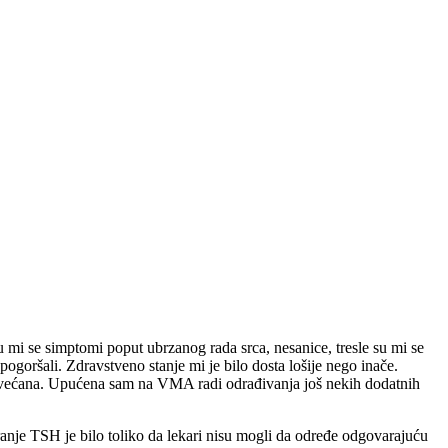
 mi se simptomi poput ubrzanog rada srca, nesanice, tresle su mi se
ogoršali. Zdravstveno stanje mi je bilo dosta lošije nego inače.
a povećana. Upućena sam na VMA radi odrađivanja još nekih dodatnih
iranje TSH je bilo toliko da lekari nisu mogli da određe odgovarajuću