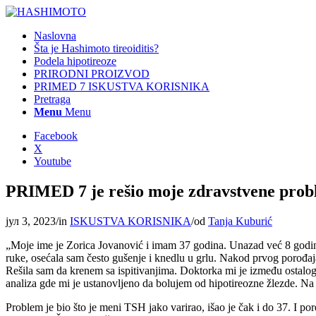
Naslovna
Šta je Hashimoto tireoiditis?
Podela hipotireoze
PRIRODNI PROIZVOD
PRIMED 7 ISKUSTVA KORISNIKA
Pretraga
Menu
Menu
Facebook
X
Youtube
PRIMED 7 je rešio moje zdravstvene prob
јул 3, 2023
/
in
ISKUSTVA KORISNIKA
/
od
Tanja Kuburić
„Moje ime je Zorica Jovanović i imam 37 godina. Unazad već 8 godina 
ruke, osećala sam često gušenje i knedlu u grlu. Nakod prvog porođaja,
Rešila sam da krenem sa ispitivanjima. Doktorka mi je između ostalog
analiza gde mi je ustanovljeno da bolujem od hipotireozne žlezde. Na o
Problem je bio što je meni TSH jako varirao, išao je čak i do 37. I po