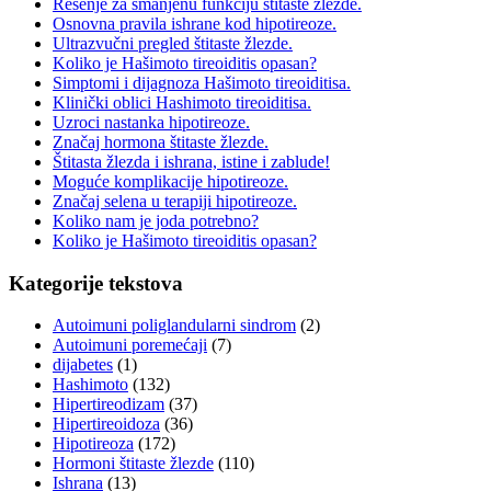
Rešenje za smanjenu funkciju štitaste žlezde.
Osnovna pravila ishrane kod hipotireoze.
Ultrazvučni pregled štitaste žlezde.
Koliko je Hašimoto tireoiditis opasan?
Simptomi i dijagnoza Hašimoto tireoiditisa.
Klinički oblici Hashimoto tireoiditisa.
Uzroci nastanka hipotireoze.
Značaj hormona štitaste žlezde.
Štitasta žlezda i ishrana, istine i zablude!
Moguće komplikacije hipotireoze.
Značaj selena u terapiji hipotireoze.
Koliko nam je joda potrebno?
Koliko je Hašimoto tireoiditis opasan?
Kategorije tekstova
Autoimuni poliglandularni sindrom
(2)
Autoimuni poremećaji
(7)
dijabetes
(1)
Hashimoto
(132)
Hipertireodizam
(37)
Hipertireoidoza
(36)
Hipotireoza
(172)
Hormoni štitaste žlezde
(110)
Ishrana
(13)