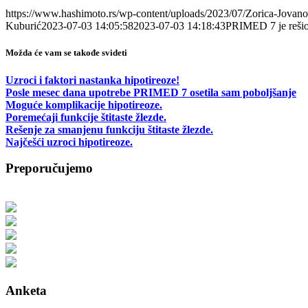
https://www.hashimoto.rs/wp-content/uploads/2023/07/Zorica-Jovano
Kuburić
2023-07-03 14:05:58
2023-07-03 14:18:43
PRIMED 7 je rešio
Možda će vam se takođe svideti
Uzroci i faktori nastanka hipotireoze!
Posle mesec dana upotrebe PRIMED 7 osetila sam poboljšanje
Moguće komplikacije hipotireoze.
Poremećaji funkcije štitaste žlezde.
Rešenje za smanjenu funkciju štitaste žlezde.
Najčešći uzroci hipotireoze.
Preporučujemo
Anketa