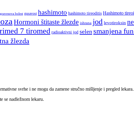
hashimoto
Hashimoto tireoi
hashimoto tireoditis
gusavost
gravesova bolest
eoza
jod
Hormoni štitaste žlezde
ne
levotiroksin
ishrana
rimed 7 tiromed
smanjena funk
selen
radioaktivni jod
itna žlezda
nformativne svrhe i ne mogu da zamene stručno mišljenje i pregled lekara.
te se nadležnom lekaru.