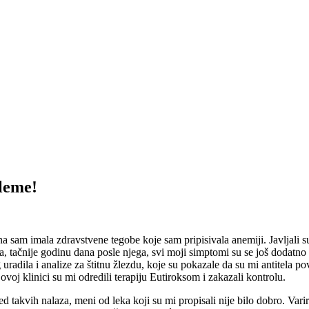
leme!
sam imala zdravstvene tegobe koje sam pripisivala anemiji. Javljali su
 tačnije godinu dana posle njega, svi moji simptomi su se još dodatno p
 uradila i analize za štitnu žlezdu, koje su pokazale da su mi antitel
voj klinici su mi odredili terapiju Eutiroksom i zakazali kontrolu.
red takvih nalaza, meni od leka koji su mi propisali nije bilo dobro. Var