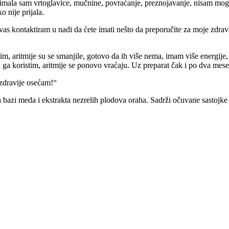
 imala sam vrtoglavice, mučnine, povraćanje, preznojavanje, nisam mogl
nije prijala.
as kontaktiram u nadi da ćete imati nešto da preporučite za moje zdrav
im, aritmije su se smanjile, gotovo da ih više nema, imam više energij
ga koristim, aritmije se ponovo vraćaju. Uz preparat čak i po dva mes
zdravije osećam!“
a bazi meda i ekstrakta nezrelih plodova oraha. Sadrži očuvane sastojke