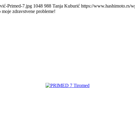
vić-Primed-7.jpg
1048
988
Tanja Kuburić
https://www.hashimoto.rs
 moje zdravstvene probleme!