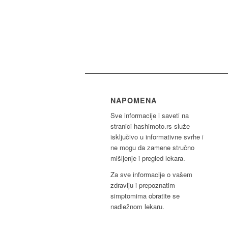
NAPOMENA
Sve informacije i saveti na
stranici hashimoto.rs služe
isključivo u informativne svrhe i
ne mogu da zamene stručno
mišljenje i pregled lekara.
Za sve informacije o vašem
zdravlju i prepoznatim
simptomima obratite se
nadležnom lekaru.