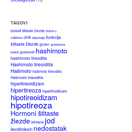
TAGOVI
bolesti štitaste žlezde
bolovi u
funkcija
cink
mišićima
depresija
štitaste žlezde
gluten
gravesova
hashimoto
gusavost
bolest
hashimoto tireoditis
Hashimoto tireoiditis
Hašimoto
hašimoto tireoditis
Hašimoto tireoiditis
hipertireoidizam
hipertireoza
hipertiroidizam
hipotireoidizam
hipotireoza
Hormoni štitaste
jod
žlezde
ishrana
nedostatak
levotiroksin