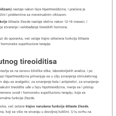
oidizam)
nastaje nakon faze hipertireoidizma, i praćena je
žini i problemima sa menstrualnim ciklusom.
kcije
štitaste žlezde nastaje obično nakon 12-16 meseci, i
ja stvaranja i oslobađanja tireoidnih hormona.
zi do oporavka, već ostaje trajno oštećena funkcija štitaste
 hormonske supstitucione terapije.
tnog tireoiditisa
tavlja se na osnovu kliničke slike, laboratorijskih analiza, i po
fazi hipertireoidizma primenjuje se u cilju smanjenja stimulativnog
m daju se analgetici, za smanjenje bola i antipiretici, za smanjenje
utni tireoiditis uđe u fazu hipotireoidizma, menja se i pristup
vremeno uvodi i hormonsku supstitucionu terapiju, koja se
rmalne funkcije žlezde.
avka, već ostane
trajno narušena funkcija štitaste žlezde
,
 koji se više ne stvaraju u dovoljnoj količini. U tu svrhu na