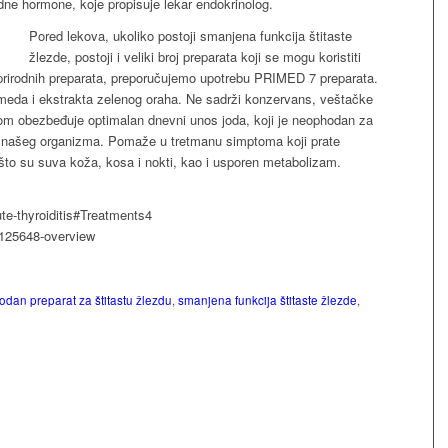
idne hormone, koje propisuje lekar endokrinolog.
Pored lekova, ukoliko postoji smanjena funkcija štitaste
žlezde, postoji i veliki broj preparata koji se mogu koristiti
rirodnih preparata, preporučujemo upotrebu PRIMED 7 preparata.
i meda i ekstrakta zelenog oraha. Ne sadrži konzervans, veštačke
m obezbeđuje optimalan dnevni unos joda, koji je neophodan za
ja našeg organizma. Pomaže u tretmanu simptoma koji prate
o što su suva koža, kosa i nokti, kao i usporen metabolizam.
te-thyroiditis#Treatments4
/125648-overview
rodan preparat za štitastu žlezdu
,
smanjena funkcija štitaste žlezde
,