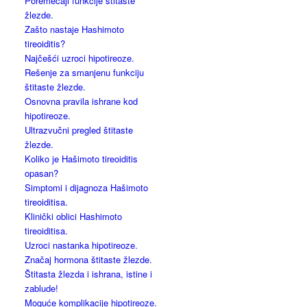
Poremećaji funkcije štitaste
žlezde.
Zašto nastaje Hashimoto
tireoiditis?
Najčešći uzroci hipotireoze.
Rešenje za smanjenu funkciju
štitaste žlezde.
Osnovna pravila ishrane kod
hipotireoze.
Ultrazvučni pregled štitaste
žlezde.
Koliko je Hašimoto tireoiditis
opasan?
Simptomi i dijagnoza Hašimoto
tireoiditisa.
Klinički oblici Hashimoto
tireoiditisa.
Uzroci nastanka hipotireoze.
Značaj hormona štitaste žlezde.
Štitasta žlezda i ishrana, istine i
zablude!
Moguće komplikacije hipotireoze.