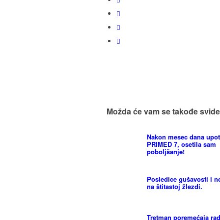
Možda će vam se takođe svide
Nakon mesec dana upot
PRIMED 7, osetila sam
poboljšanje!
Posledice gušavosti i 
na štitastoj žlezdi.
Tretman poremećaja ra