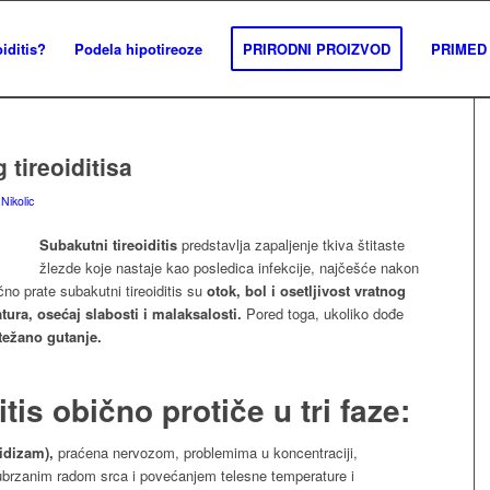
iditis?
Podela hipotireoze
PRIRODNI PROIZVOD
PRIMED 
 tireoiditisa
Nikolic
Subakutni tireoiditis
predstavlja zapaljenje tkiva štitaste
žlezde koje nastaje kao posledica infekcije, najčešće nakon
čno prate subakutni tireoiditis su
otok, bol i osetljivost vratnog
tura, osećaj slabosti i malaksalosti.
Pored toga, ukoliko dođe
težano gutanje.
tis obično protiče u tri faze:
idizam),
praćena nervozom, problemima u koncentraciji,
 ubrzanim radom srca i povećanjem telesne temperature i