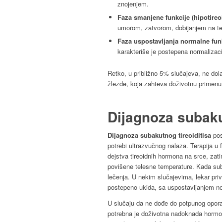
znojenjem.
Faza smanjene funkcije (hipotire
umorom, zatvorom, dobijanjem na te
Faza uspostavljanja normalne fun
karakteriše je postepena normalizaci
Retko, u približno 5% slučajeva, ne dola
žlezde, koja zahteva doživotnu primenu
Dijagnoza subaku
Dijagnoza subakutnog tireoiditisa
pos
potrebi ultrazvučnog nalaza. Terapija u 
dejstva tireoidnih hormona na srce, zati
povišene telesne temperature. Kada subak
lečenja. U nekim slučajevima, lekar pri
postepeno ukida, sa uspostavljanjem no
U slučaju da ne dođe do potpunog opor
potrebna je doživotna nadoknada hormona,