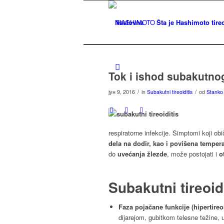
Naslovna
Šta je Hashimoto tireo
Tok i ishod subakutnog
/
/
јун 9, 2016
in
Subakutni tireoiditis
od
Stanko 
respiratorne infekcije. Simptomi koji obi
dela na dodir, kao i povišena tempera
do
uvećanja žlezde
, može postojati i
o
Subakutni tireoidi
Faza pojačane funkcije (hipertireo
dijarejom, gubitkom telesne težine,