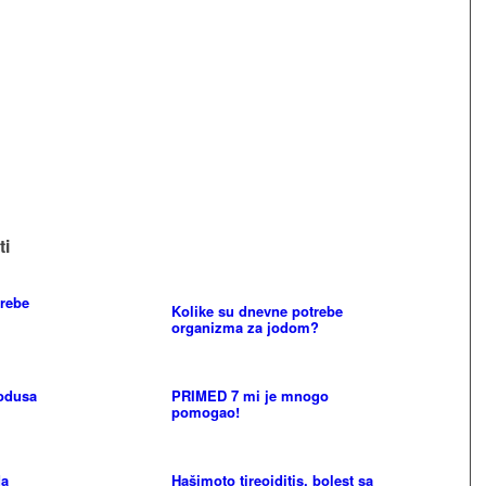
ti
rebe
Kolike su dnevne potrebe
organizma za jodom?
nodusa
PRIMED 7 mi je mnogo
pomogao!
da
Hašimoto tireoiditis, bolest sa