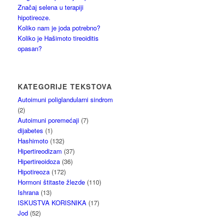
Značaj selena u terapiji
hipotireoze.
Koliko nam je joda potrebno?
Koliko je Hašimoto tireoiditis
opasan?
KATEGORIJE TEKSTOVA
Autoimuni poliglandularni sindrom
(2)
Autoimuni poremećaji
(7)
dijabetes
(1)
Hashimoto
(132)
Hipertireodizam
(37)
Hipertireoidoza
(36)
Hipotireoza
(172)
Hormoni štitaste žlezde
(110)
Ishrana
(13)
ISKUSTVA KORISNIKA
(17)
Jod
(52)