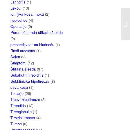
Laringitis
(1)
Lekovi
(13)
lomljiva kosa i nokti
(2)
neplodnos
(4)
Operacije
(9)
Poremećaj rada štitaste žlezde
(9)
preosetljivost na hladnoću
(1)
Riedl tireoiditis
(1)
Selen
(9)
Simptomi
(12)
Štitasta žlezda
(97)
Subakutni tireoiditis
(1)
Subklinička hipotireoza
(8)
suva kosa
(1)
Terapije
(26)
Tipovi hipotireoze
(8)
Tireoditis
(12)
Tireoglobulin
(1)
Tiroidni kancer
(4)
Tumori
(8)
Uncategorized
(15)