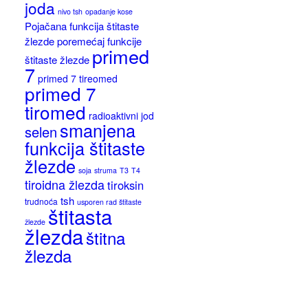
joda
nivo tsh
opadanje kose
Pojačana funkcija štitaste
žlezde
poremećaj funkcije
primed
štitaste žlezde
7
primed 7 tireomed
primed 7
tiromed
radioaktivni jod
smanjena
selen
funkcija štitaste
žlezde
soja
struma
T3
T4
tiroidna žlezda
tiroksin
tsh
trudnoća
usporen rad štitaste
štitasta
žlezde
žlezda
štitna
žlezda