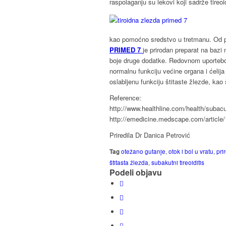
raspolaganju su lekovi koji sadrže tireo
kao pomoćno sredstvo u tretmanu. Od p
PRIMED 7
je prirodan preparat na baz
boje druge dodatke. Redovnom uportebo
normalnu funkciju većine organa i ćeli
oslabljenu funkciju štitaste žlezde, ka
Reference:
http://www.healthline.com/health/subacu
http://emedicine.medscape.com/article
Priredila Dr Danica Petrović
Tag
otežano gutanje
,
otok i bol u vratu
,
pri
štitasta žlezda
,
subakutni tireoiditis
Podeli objavu