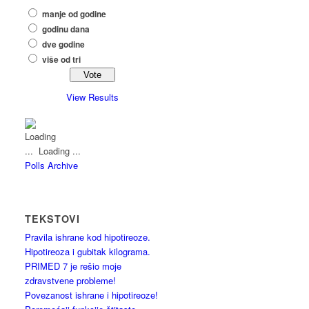
manje od godine
godinu dana
dve godine
više od tri
View Results
Loading ...
Polls Archive
TEKSTOVI
Pravila ishrane kod hipotireoze.
Hipotireoza i gubitak kilograma.
PRIMED 7 je rešio moje
zdravstvene probleme!
Povezanost ishrane i hipotireoze!