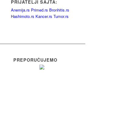
PRIJATELJI SAJTA:
Anemija.rs
Primed.rs
Bronhitis.rs
Hashimoto.rs
Kancer.rs
Tumor.rs
PREPORUČUJEMO