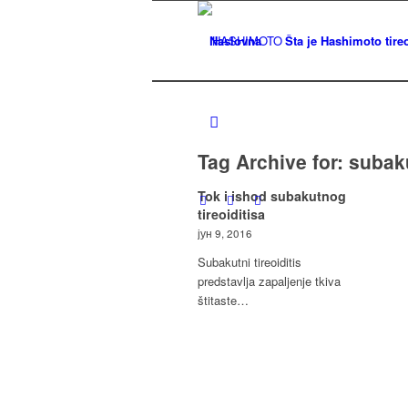
Naslovna
Šta je Hashimoto tireo
Tag Archive for:
subaku
Tok i ishod subakutnog
tireoiditisa
јун 9, 2016
Subakutni tireoiditis
predstavlja zapaljenje tkiva
štitaste…