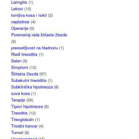
Laringitis
(1)
Lekovi
(13)
lomljiva kosa i nokti
(2)
neplodnos
(4)
Operacije
(9)
Poremećaj rada štitaste žlezde
(9)
preosetljivost na hladnoću
(1)
Riedl tireoiditis
(1)
Selen
(9)
Simptomi
(12)
Štitasta žlezda
(97)
Subakutni tireoiditis
(1)
Subklinička hipotireoza
(8)
suva kosa
(1)
Terapije
(26)
Tipovi hipotireoze
(8)
Tireoditis
(12)
Tireoglobulin
(1)
Tiroidni kancer
(4)
Tumori
(8)
Uncategorized
(15)