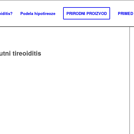
iditis?
Podela hipotireoze
PRIRODNI PROIZVOD
PRIMED 
tni tireoiditis