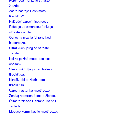
Poremećaji funkcije štitaste
žlezde.
Zašto nastaje Hashimoto
tireoiditis?
Najčešći uzroci hipotireoze.
Rešenje za smanjenu funkciju
štitaste žlezde.
Osnovna pravila ishrane kod
hipotireoze.
Ultrazvučni pregled štitaste
žlezde.
Koliko je Hašimoto tireoiditis
opasan?
Simptomi i dijagnoza Hašimoto
tireoiditisa.
Klinički oblici Hashimoto
tireoiditisa.
Uzroci nastanka hipotireoze.
Značaj hormona štitaste žlezde.
Štitasta žlezda i ishrana, istine i
zablude!
Moguće komplikacije hipotireoze.