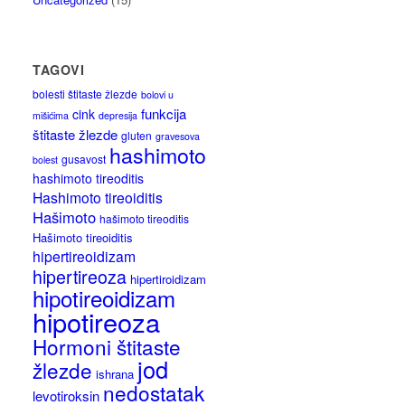
TAGOVI
bolesti štitaste žlezde
bolovi u
funkcija
cink
mišićima
depresija
štitaste žlezde
gluten
gravesova
hashimoto
gusavost
bolest
hashimoto tireoditis
Hashimoto tireoiditis
Hašimoto
hašimoto tireoditis
Hašimoto tireoiditis
hipertireoidizam
hipertireoza
hipertiroidizam
hipotireoidizam
hipotireoza
Hormoni štitaste
jod
žlezde
ishrana
nedostatak
levotiroksin