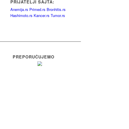
PRIJATELJI SAJTA:
Anemija.rs
Primed.rs
Bronhitis.rs
Hashimoto.rs
Kancer.rs
Tumor.rs
PREPORUČUJEMO