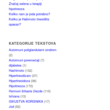
Značaj selena u terapiji
hipotireoze.
Koliko nam je joda potrebno?
Koliko je Hašimoto tireoiditis
opasan?
KATEGORIJE TEKSTOVA
Autoimuni poliglandularni sindrom
(2)
Autoimuni poremećaji
(7)
dijabetes
(1)
Hashimoto
(132)
Hipertireodizam
(37)
Hipertireoidoza
(36)
Hipotireoza
(172)
Hormoni štitaste žlezde
(110)
Ishrana
(13)
ISKUSTVA KORISNIKA
(17)
Jod
(52)