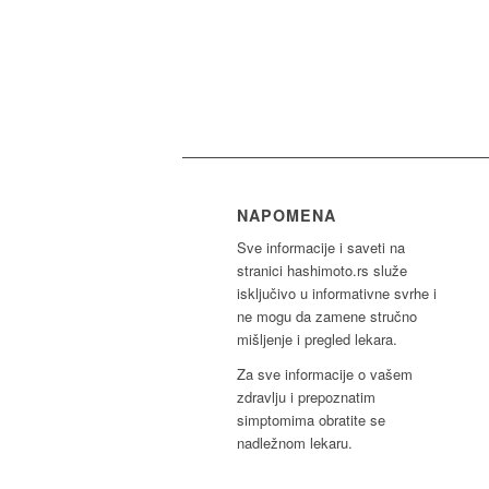
NAPOMENA
Sve informacije i saveti na
stranici hashimoto.rs služe
isključivo u informativne svrhe i
ne mogu da zamene stručno
mišljenje i pregled lekara.
Za sve informacije o vašem
zdravlju i prepoznatim
simptomima obratite se
nadležnom lekaru.