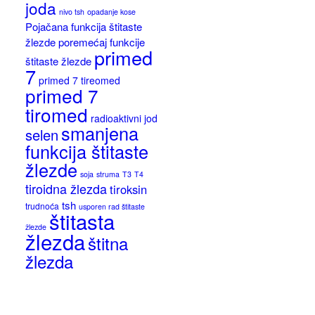
joda
nivo tsh
opadanje kose
Pojačana funkcija štitaste
žlezde
poremećaj funkcije
primed
štitaste žlezde
7
primed 7 tireomed
primed 7
tiromed
radioaktivni jod
smanjena
selen
funkcija štitaste
žlezde
soja
struma
T3
T4
tiroidna žlezda
tiroksin
tsh
trudnoća
usporen rad štitaste
štitasta
žlezde
žlezda
štitna
žlezda