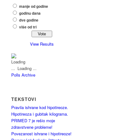
manje od godine
godinu dana
dve godine
više od tri
View Results
Loading ...
Polls Archive
TEKSTOVI
Pravila ishrane kod hipotireoze.
Hipotireoza i gubitak kilograma.
PRIMED 7 je rešio moje
zdravstvene probleme!
Povezanost ishrane i hipotireoze!