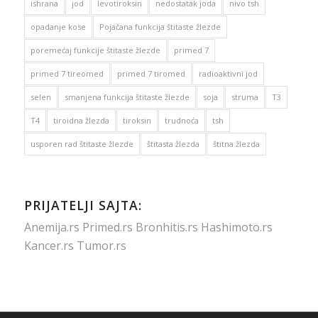
ishrana
jod
levotiroksin
nedostatak joda
nivo tsh
opadanje kose
Pojačana funkcija štitaste žlezde
poremećaj funkcije štitaste žlezde
primed 7
primed 7 tireomed
primed 7 tiromed
radioaktivni jod
selen
smanjena funkcija štitaste žlezde
soja
struma
T3
T4
tiroidna žlezda
tiroksin
trudnoća
tsh
usporen rad štitaste žlezde
štitasta žlezda
štitna žlezda
PRIJATELJI SAJTA:
Anemija.rs
Primed.rs
Bronhitis.rs
Hashimoto.rs
Kancer.rs
Tumor.rs