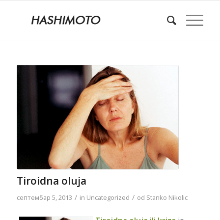
Tiroidna oluja
/
/
септембар 5, 2013
in
Uncategorized
od
Stanko Nikolic