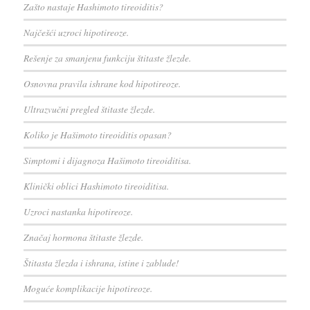
Zašto nastaje Hashimoto tireoiditis?
Najčešći uzroci hipotireoze.
Rešenje za smanjenu funkciju štitaste žlezde.
Osnovna pravila ishrane kod hipotireoze.
Ultrazvučni pregled štitaste žlezde.
Koliko je Hašimoto tireoiditis opasan?
Simptomi i dijagnoza Hašimoto tireoiditisa.
Klinički oblici Hashimoto tireoiditisa.
Uzroci nastanka hipotireoze.
Značaj hormona štitaste žlezde.
Štitasta žlezda i ishrana, istine i zablude!
Moguće komplikacije hipotireoze.