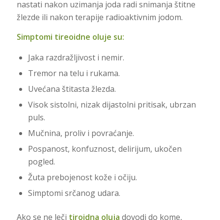
nastati nakon uzimanja joda radi snimanja štitne
žlezde ili nakon terapije radioaktivnim jodom.
Simptomi tireoidne oluje su:
Jaka razdražljivost i nemir.
Tremor na telu i rukama.
Uvećana štitasta žlezda.
Visok sistolni, nizak dijastolni pritisak, ubrzan
puls.
Mučnina, proliv i povraćanje.
Pospanost, konfuznost, delirijum, ukočen
pogled.
Žuta prebojenost kože i očiju.
Simptomi srčanog udara.
Ako se ne leči
tiroidna oluja
dovodi do kome,