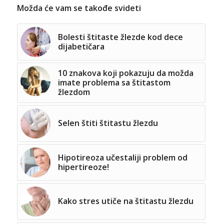
Možda će vam se takođe svideti
Bolesti štitaste žlezde kod dece
dijabetičara
10 znakova koji pokazuju da možda
imate problema sa štitastom
žlezdom
Selen štiti štitastu žlezdu
Hipotireoza učestaliji problem od
hipertireoze!
Kako stres utiče na štitastu žlezdu