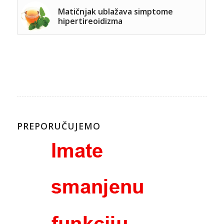
Matičnjak ublažava simptome
hipertireoidizma
PREPORUČUJEMO