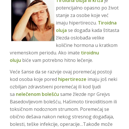
Tiroidna oluja ili kriza
je
potencijalno opasno po život
stanje za osobe koje već
imaju hipertireozu.
Tiroidna
oluja
se događa kada štitasta
žlezda oslobađa velike
količine hormona u kratkom
vremenskom periodu. Ako imate
tiroidnu
oluju
biće vam potrebno hitno lečenje.
Veće šanse da se razvije ovaj poremećaj postoji
kod osoba koje pored
hipertireoze
imaju još neki
ozbiljan zdravstveni poremećaj ili kod ljudi
sa
nelečenom bolešću
same žlezde npr Grejvs
Basedovljevom bolešću, Hašimoto tireoiditisom ili
toksičnom nodoznom strumom. Poremećaj se
obično dešava nakon nekog stresnog događaja,
bolesti, teške infekcije, operacije…Takođe može