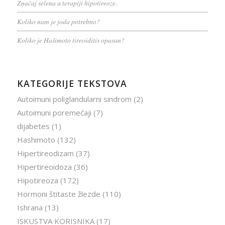
Značaj selena u terapiji hipotireoze.
Koliko nam je joda potrebno?
Koliko je Hašimoto tireoiditis opasan?
KATEGORIJE TEKSTOVA
Autoimuni poliglandularni sindrom
(2)
Autoimuni poremećaji
(7)
dijabetes
(1)
Hashimoto
(132)
Hipertireodizam
(37)
Hipertireoidoza
(36)
Hipotireoza
(172)
Hormoni štitaste žlezde
(110)
Ishrana
(13)
ISKUSTVA KORISNIKA
(17)