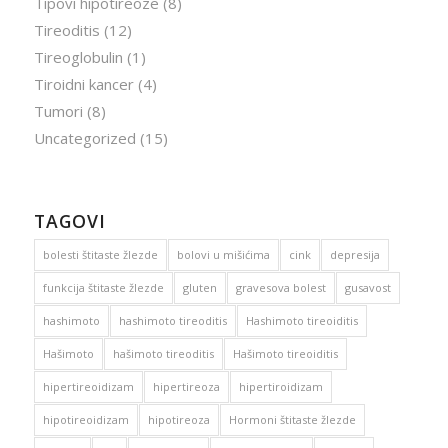
Tipovi hipotireoze
(8)
Tireoditis
(12)
Tireoglobulin
(1)
Tiroidni kancer
(4)
Tumori
(8)
Uncategorized
(15)
TAGOVI
bolesti štitaste žlezde
bolovi u mišićima
cink
depresija
funkcija štitaste žlezde
gluten
gravesova bolest
gusavost
hashimoto
hashimoto tireoditis
Hashimoto tireoiditis
Hašimoto
hašimoto tireoditis
Hašimoto tireoiditis
hipertireoidizam
hipertireoza
hipertiroidizam
hipotireoidizam
hipotireoza
Hormoni štitaste žlezde