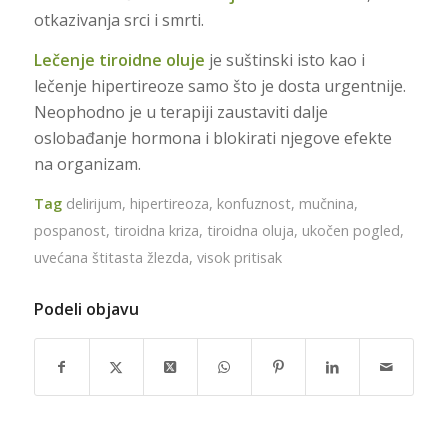
otkazivanja srci i smrti.
Lečenje tiroidne oluje
je suštinski isto kao i
lečenje hipertireoze samo što je dosta urgentnije.
Neophodno je u terapiji zaustaviti dalje
oslobađanje hormona i blokirati njegove efekte
na organizam.
Tag
delirijum
,
hipertireoza
,
konfuznost
,
mučnina
,
pospanost
,
tiroidna kriza
,
tiroidna oluja
,
ukočen pogled
,
uvećana štitasta žlezda
,
visok pritisak
Podeli objavu