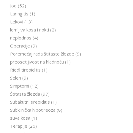
Jod
(52)
Laringitis
(1)
Lekovi
(13)
lomljiva kosa i nokti
(2)
neplodnos
(4)
Operacije
(9)
Poremećaj rada štitaste žlezde
(9)
preosetljivost na hladnoću
(1)
Riedl tireoiditis
(1)
Selen
(9)
Simptomi
(12)
Štitasta žlezda
(97)
Subakutni tireoiditis
(1)
Subklinička hipotireoza
(8)
suva kosa
(1)
Terapije
(26)