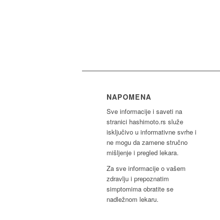
NAPOMENA
Sve informacije i saveti na
stranici hashimoto.rs služe
isključivo u informativne svrhe i
ne mogu da zamene stručno
mišljenje i pregled lekara.
Za sve informacije o vašem
zdravlju i prepoznatim
simptomima obratite se
nadležnom lekaru.