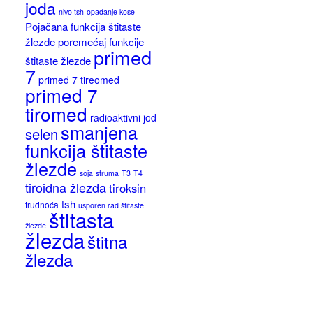
joda
nivo tsh
opadanje kose
Pojačana funkcija štitaste
žlezde
poremećaj funkcije
primed
štitaste žlezde
7
primed 7 tireomed
primed 7
tiromed
radioaktivni jod
smanjena
selen
funkcija štitaste
žlezde
soja
struma
T3
T4
tiroidna žlezda
tiroksin
tsh
trudnoća
usporen rad štitaste
štitasta
žlezde
žlezda
štitna
žlezda