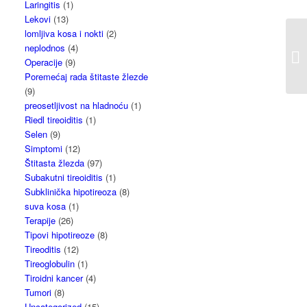
Laringitis
(1)
Lekovi
(13)
lomljiva kosa i nokti
(2)
neplodnos
(4)
Operacije
(9)
Poremećaj rada štitaste žlezde
(9)
preosetljivost na hladnoću
(1)
Riedl tireoiditis
(1)
Selen
(9)
Simptomi
(12)
Štitasta žlezda
(97)
Subakutni tireoiditis
(1)
Subklinička hipotireoza
(8)
suva kosa
(1)
Terapije
(26)
Tipovi hipotireoze
(8)
Tireoditis
(12)
Tireoglobulin
(1)
Tiroidni kancer
(4)
Tumori
(8)
Uncategorized
(15)