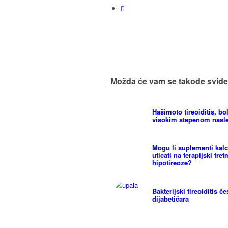
Možda će vam se takođe svide
Hašimoto tireoiditis, bo
visokim stepenom nasl
Mogu li suplementi kal
uticati na terapijski tre
hipotireoze?
Bakterijski tireoiditis č
dijabetičara