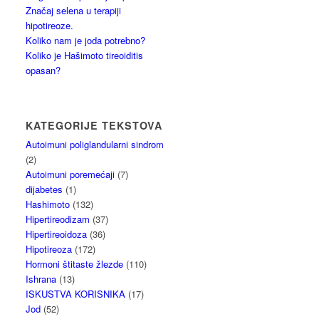
Značaj selena u terapiji
hipotireoze.
Koliko nam je joda potrebno?
Koliko je Hašimoto tireoiditis
opasan?
KATEGORIJE TEKSTOVA
Autoimuni poliglandularni sindrom
(2)
Autoimuni poremećaji
(7)
dijabetes
(1)
Hashimoto
(132)
Hipertireodizam
(37)
Hipertireoidoza
(36)
Hipotireoza
(172)
Hormoni štitaste žlezde
(110)
Ishrana
(13)
ISKUSTVA KORISNIKA
(17)
Jod
(52)