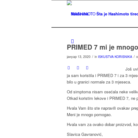
Naslovna
Šta je Hashimoto tireo
PRIMED 7 mi je mnog
/
/
јануар 13, 2020
in
ISKUSTVA KORISNIKA
Još uv
ja sam koristila i PRIMED 7 i za 3 mjes
bilo u granici normale za 3 mjeseca.
Od simptoma nisam osećala neke velik
Otkad koristim lekove i PRIMED 7, ne 
Hvala Vam što ste napravili ovakav prepa
Meni je mnogo pomogao.
Hvala vam za ovako dobar proizvod, kori
Slavica Gavranović,