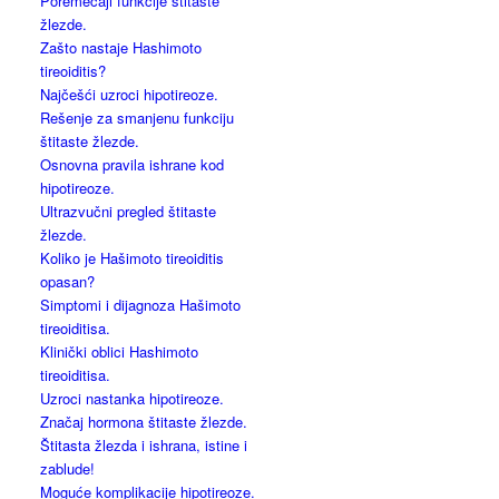
Poremećaji funkcije štitaste
žlezde.
Zašto nastaje Hashimoto
tireoiditis?
Najčešći uzroci hipotireoze.
Rešenje za smanjenu funkciju
štitaste žlezde.
Osnovna pravila ishrane kod
hipotireoze.
Ultrazvučni pregled štitaste
žlezde.
Koliko je Hašimoto tireoiditis
opasan?
Simptomi i dijagnoza Hašimoto
tireoiditisa.
Klinički oblici Hashimoto
tireoiditisa.
Uzroci nastanka hipotireoze.
Značaj hormona štitaste žlezde.
Štitasta žlezda i ishrana, istine i
zablude!
Moguće komplikacije hipotireoze.