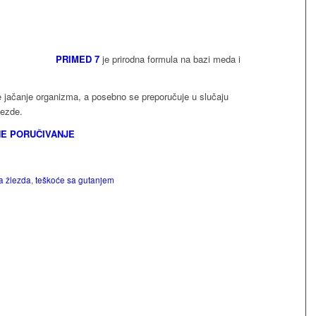
PRIMED 7
je prirodna formula na bazi meda i
te jačanje organizma, a posebno se preporučuje u slučaju
lezde.
NE PORUČIVANJE
na žlezda
,
teškoće sa gutanjem