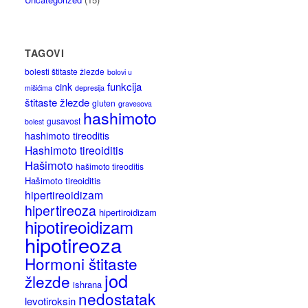
TAGOVI
bolesti štitaste žlezde
bolovi u
funkcija
cink
mišićima
depresija
štitaste žlezde
gluten
gravesova
hashimoto
gusavost
bolest
hashimoto tireoditis
Hashimoto tireoiditis
Hašimoto
hašimoto tireoditis
Hašimoto tireoiditis
hipertireoidizam
hipertireoza
hipertiroidizam
hipotireoidizam
hipotireoza
Hormoni štitaste
jod
žlezde
ishrana
nedostatak
levotiroksin