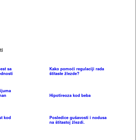
ti
lest sa
Kako pomoći regulaciji rada
ednosti
štitaste žlezde?
cijuma
tman
Hipotireoza kod beba
est kod
Posledice gušavosti i nodusa
na štitastoj žlezdi.