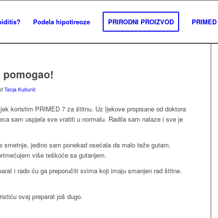
iditis?
Podela hipotireoze
PRIRODNI PROIZVOD
PRIMED 
o pomogao!
od
Tanja Kuburić
ijek koristim PRIMED 7 za štitnu. Uz ljekove propisane od doktora
eca sam uspjela sve vratiti u normalu. Radila sam nalaze i sve je
e smetnje, jedino sam ponekad osećala da malo teže gutam.
primećujem više teškoće sa gutanjem.
rat i rado ću ga preporučiti svima koji imaju smanjen rad štitne.
stiću ovaj preparat još dugo.