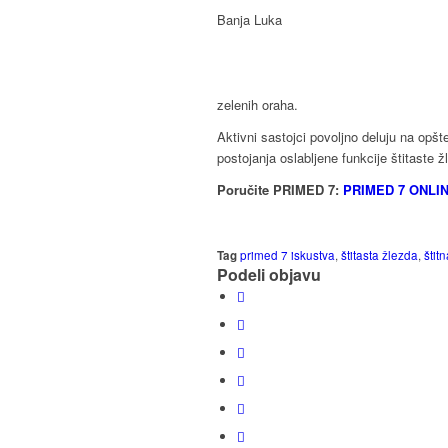
Banja Luka
zelenih oraha.
Aktivni sastojci povoljno deluju na opš
postojanja oslabljene funkcije štitaste ž
Poručite PRIMED 7:
PRIMED 7 ONLI
Tag
primed 7 iskustva
,
štitasta žlezda
,
štit
Podeli objavu