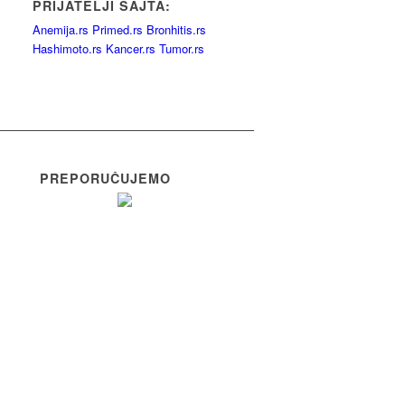
PRIJATELJI SAJTA:
Anemija.rs
Primed.rs
Bronhitis.rs
Hashimoto.rs
Kancer.rs
Tumor.rs
PREPORUČUJEMO