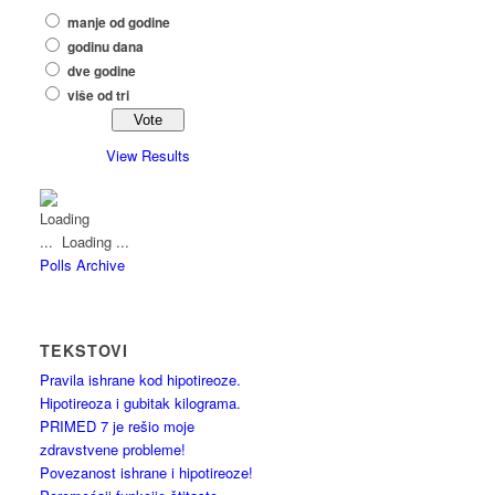
manje od godine
godinu dana
dve godine
više od tri
View Results
Loading ...
Polls Archive
TEKSTOVI
Pravila ishrane kod hipotireoze.
Hipotireoza i gubitak kilograma.
PRIMED 7 je rešio moje
zdravstvene probleme!
Povezanost ishrane i hipotireoze!