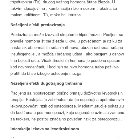
trijodtironina (T3), drugog važnog hormona štitne žlezde. U
takvim slučajevima , kombinacija nižom dozom tiroksina sa
malom količinom T3, može biti korisna .
Neželjeni efekti predoziranja
Predoziranja može izazvati simptome hipertireoze . Pacijent sa
previše hormona štitne žlezde u krvi, u povećanom je riziku za
nastanak abnormalnih srčanih ritmova, ubrzan rad srca, srčane
insuficijencije , a možda i srčanog udara , ako pacijent u osnovi
ima bolesti srca. Višak tireoidnih hormona je posebno opasan
kod novorođenčadi, I kod njih se nivo hormona treba pažljivo
pratiti da bi se izbeglo oštećenje mozga.
Neželjeni efekti dugotrajnog tretmana
Pacijenti sa hipotireozom obično primaju doživotno levotiroksin
terapiju. Postojala je zabrinutost da će dugotrajna upotreba ovih
lekova,povećati rizik od osteoporoze. Međutim,studije pokazuju
da kod žena u postmenopauzi, koje dugoročno uzimaju zamenu
za tiroksin, ne postoji značajno povećan rizik za osteoporozu .
Interakcija lekova sa levotiroksinom