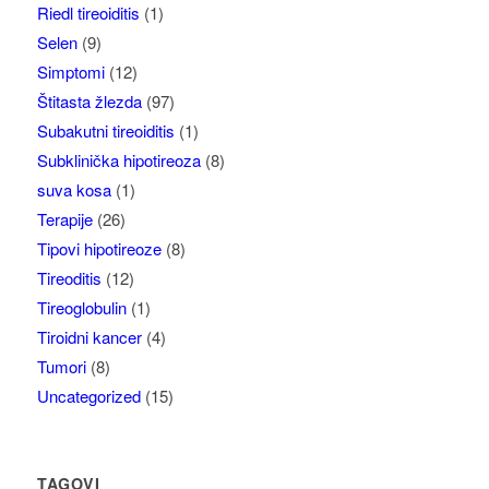
Riedl tireoiditis
(1)
Selen
(9)
Simptomi
(12)
Štitasta žlezda
(97)
Subakutni tireoiditis
(1)
Subklinička hipotireoza
(8)
suva kosa
(1)
Terapije
(26)
Tipovi hipotireoze
(8)
Tireoditis
(12)
Tireoglobulin
(1)
Tiroidni kancer
(4)
Tumori
(8)
Uncategorized
(15)
TAGOVI