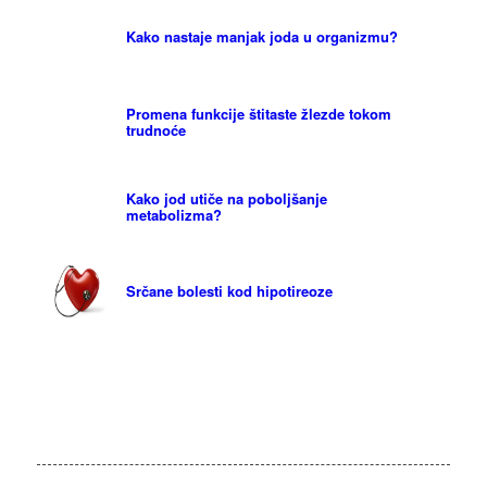
Kako nastaje manjak joda u organizmu?
Promena funkcije štitaste žlezde tokom
trudnoće
Kako jod utiče na poboljšanje
metabolizma?
Srčane bolesti kod hipotireoze