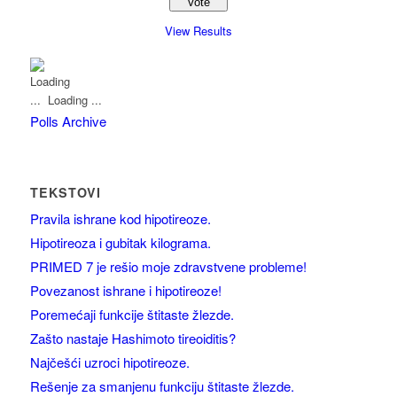
View Results
Loading ...
Polls Archive
TEKSTOVI
Pravila ishrane kod hipotireoze.
Hipotireoza i gubitak kilograma.
PRIMED 7 je rešio moje zdravstvene probleme!
Povezanost ishrane i hipotireoze!
Poremećaji funkcije štitaste žlezde.
Zašto nastaje Hashimoto tireoiditis?
Najčešći uzroci hipotireoze.
Rešenje za smanjenu funkciju štitaste žlezde.