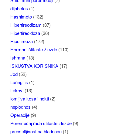
Autoimuni poremećaji
(7)
dijabetes
(1)
Hashimoto
(132)
Hipertireodizam
(37)
Hipertireoidoza
(36)
Hipotireoza
(172)
Hormoni štitaste žlezde
(110)
Ishrana
(13)
ISKUSTVA KORISNIKA
(17)
Jod
(52)
Laringitis
(1)
Lekovi
(13)
lomljiva kosa i nokti
(2)
neplodnos
(4)
Operacije
(9)
Poremećaj rada štitaste žlezde
(9)
preosetljivost na hladnoću
(1)