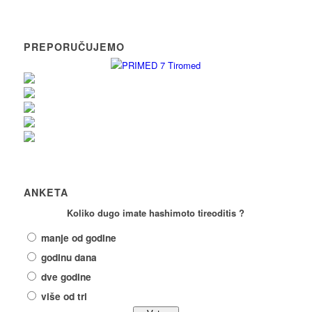
PREPORUČUJEMO
ANKETA
Koliko dugo imate hashimoto tireoditis ?
manje od godine
godinu dana
dve godine
više od tri