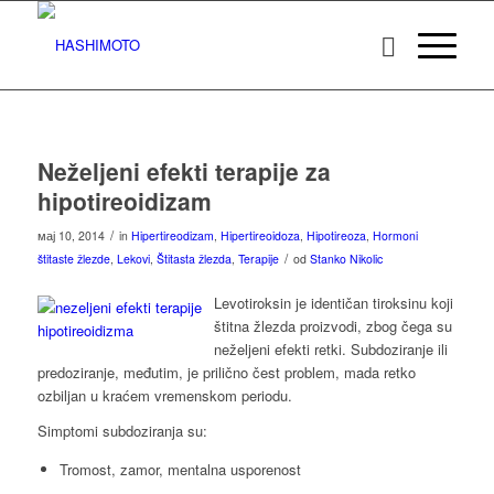
Neželjeni efekti terapije za
hipotireoidizam
/
мај 10, 2014
in
Hipertireodizam
,
Hipertireoidoza
,
Hipotireoza
,
Hormoni
/
štitaste žlezde
,
Lekovi
,
Štitasta žlezda
,
Terapije
od
Stanko Nikolic
Levotiroksin je identičan tiroksinu koji
štitna žlezda proizvodi, zbog čega su
neželjeni efekti retki. Subdoziranje ili
predoziranje, međutim, je prilično čest problem, mada retko
ozbiljan u kraćem vremenskom periodu.
Simptomi subdoziranja su:
Tromost, zamor, mentalna usporenost