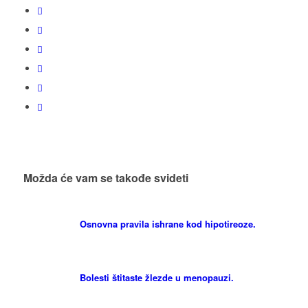
Možda će vam se takođe svideti
Osnovna pravila ishrane kod hipotireoze.
Bolesti štitaste žlezde u menopauzi.