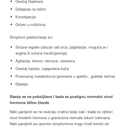
Osećaj hladnoće
Dobijanje na težini
Konstipacija
Grčevi u mišićima
Simptomi predoziranja su:
Srčane tegobe (ubrzan rad srca, palpitacije, moguća je i
angina ili srčana insuficijencija)
Agitacija, tremor, nervoza, nesanica
Osećaj toplote, zajapurena koža
Poremećaj metabolizma (promene u apetitu , gubitak težine)
Dijareja
Stanje se ne poboljšava I kada se postignu normalni nivoi
hormona štitne žlezde
Neki pacijenti se ne osećaju znatno bolje čak i kada su njihovi
nivoi tiroidnih hormona u granicama normale tokom tretmana.
Neki pacijenti sa upornim simptomima mogu imati koristi od