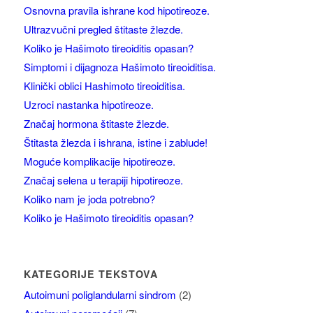
Osnovna pravila ishrane kod hipotireoze.
Ultrazvučni pregled štitaste žlezde.
Koliko je Hašimoto tireoiditis opasan?
Simptomi i dijagnoza Hašimoto tireoiditisa.
Klinički oblici Hashimoto tireoiditisa.
Uzroci nastanka hipotireoze.
Značaj hormona štitaste žlezde.
Štitasta žlezda i ishrana, istine i zablude!
Moguće komplikacije hipotireoze.
Značaj selena u terapiji hipotireoze.
Koliko nam je joda potrebno?
Koliko je Hašimoto tireoiditis opasan?
KATEGORIJE TEKSTOVA
Autoimuni poliglandularni sindrom
(2)