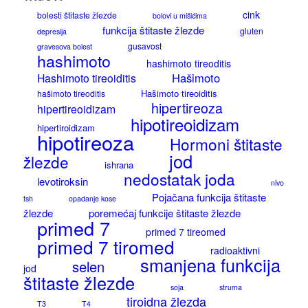
cink
bolesti štitaste žlezde
bolovi u mišićima
funkcija štitaste žlezde
gluten
depresija
gusavost
gravesova bolest
hashimoto
hashimoto tireoditis
Hašimoto
Hashimoto tireoiditis
Hašimoto tireoiditis
hašimoto tireoditis
hipertireoza
hipertireoidizam
hipotireoidizam
hipertiroidizam
hipotireoza
Hormoni štitaste
jod
žlezde
ishrana
nedostatak joda
levotiroksin
nivo
Pojačana funkcija štitaste
tsh
opadanje kose
žlezde
poremećaj funkcije štitaste žlezde
primed 7
primed 7 tireomed
primed 7 tiromed
radioaktivni
smanjena funkcija
selen
jod
štitaste žlezde
soja
struma
tiroidna žlezda
T3
T4