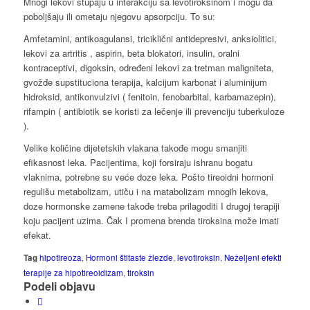
Mnogi lekovi stupaju u interakciju sa levotiroksinom i mogu da
poboljšaju ili ometaju njegovu apsorpciju. To su:
Amfetamini, antikoagulansi, triciklični antidepresivi, anksiolitici,
lekovi za artritis , aspirin, beta blokatori, insulin, oralni
kontraceptivi, digoksin, određeni lekovi za tretman maligniteta,
gvožđe supstituciona terapija, kalcijum karbonat i aluminijum
hidroksid, antikonvulzivi ( fenitoin, fenobarbital, karbamazepin),
rifampin ( antibiotik se koristi za lečenje ili prevenciju tuberkuloze
).
Velike količine dijetetskih vlakana takođe mogu smanjiti
efikasnost leka. Pacijentima, koji forsiraju ishranu bogatu
vlaknima, potrebne su veće doze leka. Pošto tireoidni hormoni
regulišu metabolizam, utiču i na matabolizam mnogih lekova,
doze hormonske zamene takođe treba prilagoditi I drugoj terapiji
koju pacijent uzima. Čak I promena brenda tiroksina može imati
efekat.
Tag
hipotireoza
,
Hormoni štitaste žlezde
,
levotiroksin
,
Neželjeni efekti
terapije za hipotireoidizam
,
tiroksin
Podeli objavu