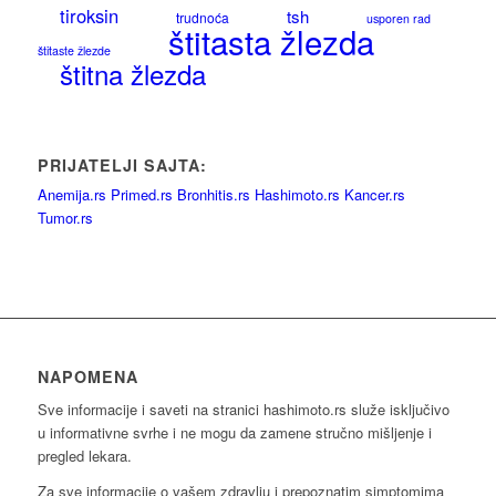
tiroksin
tsh
trudnoća
usporen rad
štitasta žlezda
štitaste žlezde
štitna žlezda
PRIJATELJI SAJTA:
Anemija.rs
Primed.rs
Bronhitis.rs
Hashimoto.rs
Kancer.rs
Tumor.rs
NAPOMENA
Sve informacije i saveti na stranici hashimoto.rs služe isključivo
u informativne svrhe i ne mogu da zamene stručno mišljenje i
pregled lekara.
Za sve informacije o vašem zdravlju i prepoznatim simptomima