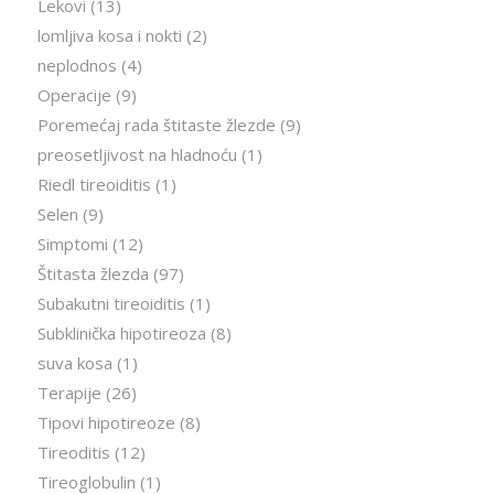
Lekovi
(13)
lomljiva kosa i nokti
(2)
neplodnos
(4)
Operacije
(9)
Poremećaj rada štitaste žlezde
(9)
preosetljivost na hladnoću
(1)
Riedl tireoiditis
(1)
Selen
(9)
Simptomi
(12)
Štitasta žlezda
(97)
Subakutni tireoiditis
(1)
Subklinička hipotireoza
(8)
suva kosa
(1)
Terapije
(26)
Tipovi hipotireoze
(8)
Tireoditis
(12)
Tireoglobulin
(1)