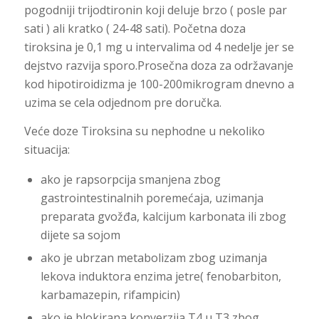
pogodniji trijodtironin koji deluje brzo ( posle par
sati ) ali kratko ( 24-48 sati). Početna doza
tiroksina je 0,1 mg u intervalima od 4 nedelje jer se
dejstvo razvija sporo.Prosečna doza za održavanje
kod hipotiroidizma je 100-200mikrogram dnevno a
uzima se cela odjednom pre doručka.
Veće doze Tiroksina su nephodne u nekoliko
situacija:
ako je rapsorpcija smanjena zbog
gastrointestinalnih poremećaja, uzimanja
preparata gvožđa, kalcijum karbonata ili zbog
dijete sa sojom
ako je ubrzan metabolizam zbog uzimanja
lekova induktora enzima jetre( fenobarbiton,
karbamazepin, rifampicin)
ako je blokirana konverzija T4 u T3 zbog