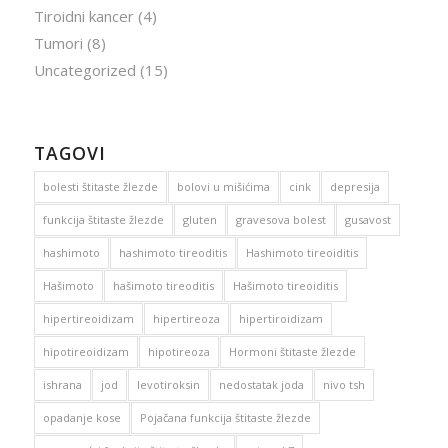
Tiroidni kancer
(4)
Tumori
(8)
Uncategorized
(15)
TAGOVI
bolesti štitaste žlezde
bolovi u mišićima
cink
depresija
funkcija štitaste žlezde
gluten
gravesova bolest
gusavost
hashimoto
hashimoto tireoditis
Hashimoto tireoiditis
Hašimoto
hašimoto tireoditis
Hašimoto tireoiditis
hipertireoidizam
hipertireoza
hipertiroidizam
hipotireoidizam
hipotireoza
Hormoni štitaste žlezde
ishrana
jod
levotiroksin
nedostatak joda
nivo tsh
opadanje kose
Pojačana funkcija štitaste žlezde