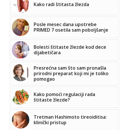
Kako radi štitasta žlezda
Posle mesec dana upotrebe
PRIMED 7 osetila sam poboljšanje
Bolesti štitaste žlezde kod dece
dijabetičara
Presrećna sam što sam pronašla
prirodni preparat koji mi je toliko
pomogao
Kako pomoći regulaciji rada
štitaste žlezde?
Tretman Hashimoto tireoiditisa:
klinički pristup