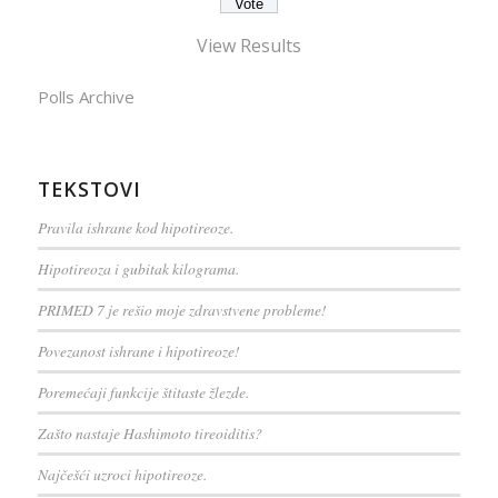
View Results
Polls Archive
TEKSTOVI
Pravila ishrane kod hipotireoze.
Hipotireoza i gubitak kilograma.
PRIMED 7 je rešio moje zdravstvene probleme!
Povezanost ishrane i hipotireoze!
Poremećaji funkcije štitaste žlezde.
Zašto nastaje Hashimoto tireoiditis?
Najčešći uzroci hipotireoze.