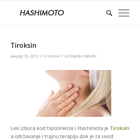
Tiroksin
/
/
јануар 10, 2013
in
Lekovi
od
Stanko Nikolic
Lek izbora kod hipotireoze i Hashimota je
Tiroksin
a održavanje i trajnu terapiju dok je za uvod