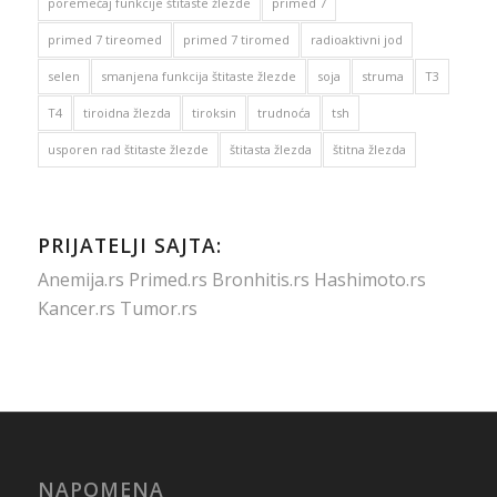
poremećaj funkcije štitaste žlezde
primed 7
primed 7 tireomed
primed 7 tiromed
radioaktivni jod
selen
smanjena funkcija štitaste žlezde
soja
struma
T3
T4
tiroidna žlezda
tiroksin
trudnoća
tsh
usporen rad štitaste žlezde
štitasta žlezda
štitna žlezda
PRIJATELJI SAJTA:
Anemija.rs
Primed.rs
Bronhitis.rs
Hashimoto.rs
Kancer.rs
Tumor.rs
NAPOMENA