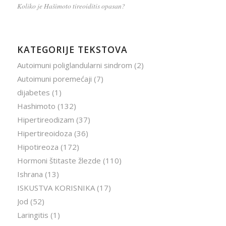
Koliko je Hašimoto tireoiditis opasan?
KATEGORIJE TEKSTOVA
Autoimuni poliglandularni sindrom
(2)
Autoimuni poremećaji
(7)
dijabetes
(1)
Hashimoto
(132)
Hipertireodizam
(37)
Hipertireoidoza
(36)
Hipotireoza
(172)
Hormoni štitaste žlezde
(110)
Ishrana
(13)
ISKUSTVA KORISNIKA
(17)
Jod
(52)
Laringitis
(1)