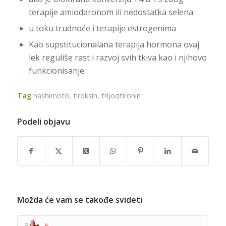
terapije amiodaronom ili nedostatka selena
u toku trudnoće i terapije estrogenima
Kao supstitucionalana terapija hormona ovaj
lek reguliše rast i razvoj svih tkiva kao i njihovo
funkcionisanje.
Tag
hashimoto
,
tiroksin
,
trijodtironin
Podeli objavu
Možda će vam se takođe svideti