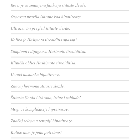
Rešenje za smanjenu funkciju štitaste žlezde.
Osnovna pravila ishrane kod hipotireoze.
Ultrazvučni pregled štitaste žlezde.
Koliko je Hašimoto tireoiditis opasan?
Simptomi i dijagnoza Hašimoto tireoiditisa.
Klinički oblici Hashimoto tireoiditisa.
Uzroci nastanka hipotireoze.
Značaj hormona štitaste žlezde.
Štitasta žlezda i ishrana, istine i zablude!
Moguće komplikacije hipotireoze.
Značaj selena u terapiji hipotireoze.
Koliko nam je joda potrebno?