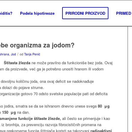
iditis?
Podela hipotireoze
PRIRODNI PROIZVOD
PRIMED 
ebe organizma za jodom?
/
Ishrana
,
Jod
od
Tanja Penić
Štitasta žlezda
ne može pravilno da funkcioniše bez joda. Ovaj
am da proizvede, već ga je potrebno unositi hranom ili vodom
voljnu količinu joda, ona ovaj deficit se nadoknađuje
 dolazi do pojave strume.
anizacije gotovo 70 odsto svetske populacije pati od deficita
o jodira, smatra se da se ishranom dnevno unese svega
80
μg
no
150
μg
na dan.
smanjene funkcije štitaste žlezde,
ali često se primenjuje i kao
 iz bronhija, za prevenciju razvoja fibrocističnih promena na
ve prekomerne funcije štitnjače koristi se takozvani
radioaktivni