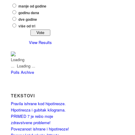
manje od godine
godinu dana
dve godine
više od tri
View Results
Loading ...
Polls Archive
TEKSTOVI
Pravila ishrane kod hipotireoze.
Hipotireoza i gubitak kilograma.
PRIMED 7 je rešio moje
zdravstvene probleme!
Povezanost ishrane i hipotireoze!