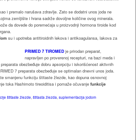
a, kao i premalo narušava zdravlje. Zato se dodatni unos joda ne
kojima zemljište i hrana sadrže dovoljne količine ovog minerala.
že da dovede do poremećaja u proizvodnji hormona tiroide kod
organa.
odom
su i upotreba antitiroidnih lekova i antikoagulansa, lakova za
PRIMED 7 TIROMED
je prirodan preparat,
napravljen po proverenoj recepturi, na bazi meda i
 preparata obezbeđuje dobru apsorpciju i iskorišćenost aktivnih
IMED 7 preparata obezbeđuje se optimalan dnevni unos joda.
ate smanjenu funkciju štitaste žlezde, kao dopuna osnovnoj
anje toka Hashimoto tireoiditisa i pomaže očuvanje
funkcije
ije štitaste žlezde
,
štitasta žlezda
,
suplementacija jodom