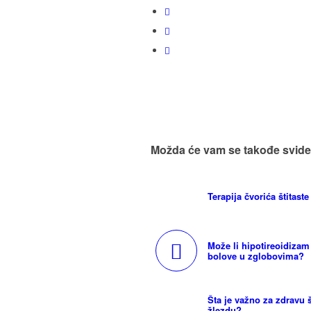
Možda će vam se takođe svide
Terapija čvorića štitaste
Može li hipotireoidizam 
bolove u zglobovima?
Šta je važno za zdravu š
žlezdu?