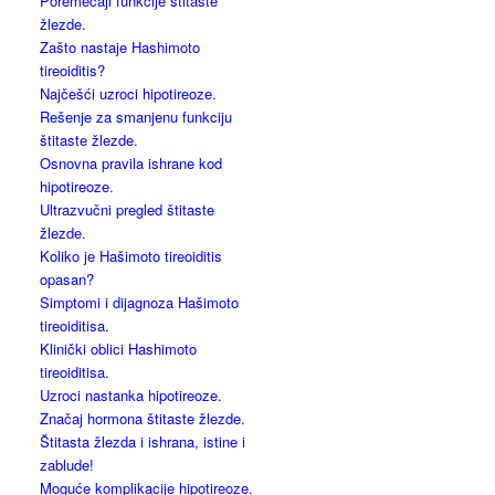
Poremećaji funkcije štitaste
žlezde.
Zašto nastaje Hashimoto
tireoiditis?
Najčešći uzroci hipotireoze.
Rešenje za smanjenu funkciju
štitaste žlezde.
Osnovna pravila ishrane kod
hipotireoze.
Ultrazvučni pregled štitaste
žlezde.
Koliko je Hašimoto tireoiditis
opasan?
Simptomi i dijagnoza Hašimoto
tireoiditisa.
Klinički oblici Hashimoto
tireoiditisa.
Uzroci nastanka hipotireoze.
Značaj hormona štitaste žlezde.
Štitasta žlezda i ishrana, istine i
zablude!
Moguće komplikacije hipotireoze.