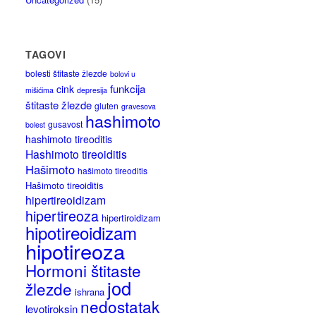
TAGOVI
bolesti štitaste žlezde
bolovi u
funkcija
cink
mišićima
depresija
štitaste žlezde
gluten
gravesova
hashimoto
gusavost
bolest
hashimoto tireoditis
Hashimoto tireoiditis
Hašimoto
hašimoto tireoditis
Hašimoto tireoiditis
hipertireoidizam
hipertireoza
hipertiroidizam
hipotireoidizam
hipotireoza
Hormoni štitaste
jod
žlezde
ishrana
nedostatak
levotiroksin