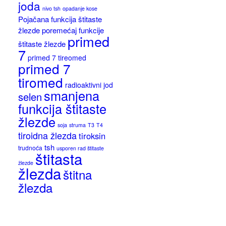
joda
nivo tsh
opadanje kose
Pojačana funkcija štitaste
žlezde
poremećaj funkcije
primed
štitaste žlezde
7
primed 7 tireomed
primed 7
tiromed
radioaktivni jod
smanjena
selen
funkcija štitaste
žlezde
soja
struma
T3
T4
tiroidna žlezda
tiroksin
tsh
trudnoća
usporen rad štitaste
štitasta
žlezde
žlezda
štitna
žlezda