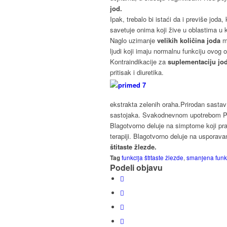
jod.
Ipak, trebalo bi istaći da i previše jod
savetuje onima koji žive u oblastima u 
Naglo uzimanje
velikih količina joda
mo
ljudi koji imaju normalnu funkciju ovog 
Kontraindikacije za
suplementaciju j
pritisak i diuretika.
ekstrakta zelenih oraha.Prirodan sastav
sastojaka. Svakodnevnom upotrebom PR
Blagotvorno deluje na simptome koji pr
terapiji. Blagotvorno deluje na usporav
štitaste žlezde.
Tag
funkcija štitaste žlezde
,
smanjena funkc
Podeli objavu