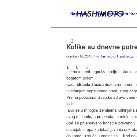
Naslovna
Šta je Hashimoto tireo
Kolike su dnevne potr
/
октобар 16, 2018
in
Hashimoto
,
Hipotireoza
,
mikroelement organizam nije u stanju s
bogatom jodom.
Kada
štitasta žlezda
duže vreme nema do
uvećanjem sopstvenog tkiva, zbog čega
Prema podacima Svetske zdravstvene org
joda.
Iako se u mnogim zemljama kuhinjska s
ovog minerala, a preporuka je minimal
Jod
se prvenstveno koristi u prevenciji
sastojak sirupa za iskašljavanje sekreta
dojkama, u slučaju vaginitisa… Kod poja