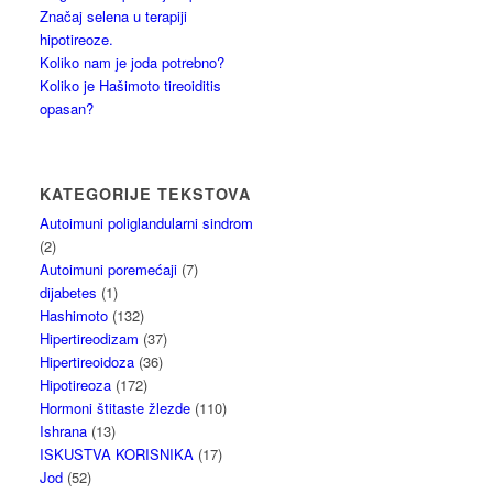
Značaj selena u terapiji
hipotireoze.
Koliko nam je joda potrebno?
Koliko je Hašimoto tireoiditis
opasan?
KATEGORIJE TEKSTOVA
Autoimuni poliglandularni sindrom
(2)
Autoimuni poremećaji
(7)
dijabetes
(1)
Hashimoto
(132)
Hipertireodizam
(37)
Hipertireoidoza
(36)
Hipotireoza
(172)
Hormoni štitaste žlezde
(110)
Ishrana
(13)
ISKUSTVA KORISNIKA
(17)
Jod
(52)