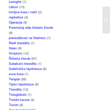
Laringitis
(1)
Lekovi
(13)
lomljiva kosa i nokti
(2)
neplodnos
(4)
Operacije
(9)
Poremećaj rada štitaste žlezde
(9)
preosetljivost na hladnoću
(1)
Riedl tireoiditis
(1)
Selen
(9)
Simptomi
(12)
Štitasta žlezda
(97)
Subakutni tireoiditis
(1)
Subklinička hipotireoza
(8)
suva kosa
(1)
Terapije
(26)
Tipovi hipotireoze
(8)
Tireoditis
(12)
Tireoglobulin
(1)
Tiroidni kancer
(4)
Tumori
(8)
Uncategorized
(15)