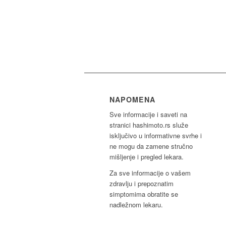
NAPOMENA
Sve informacije i saveti na
stranici hashimoto.rs služe
isključivo u informativne svrhe i
ne mogu da zamene stručno
mišljenje i pregled lekara.
Za sve informacije o vašem
zdravlju i prepoznatim
simptomima obratite se
nadležnom lekaru.