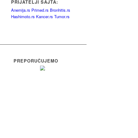
PRIJATELJI SAJTA:
Anemija.rs
Primed.rs
Bronhitis.rs
Hashimoto.rs
Kancer.rs
Tumor.rs
PREPORUČUJEMO