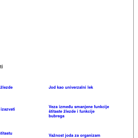
ti
 žlezde
Jod kao univerzalni lek
Veza između smanjene funkcije
izazvati
štitaste žlezde i funkcije
bubrega
titastu
Važnost joda za organizam