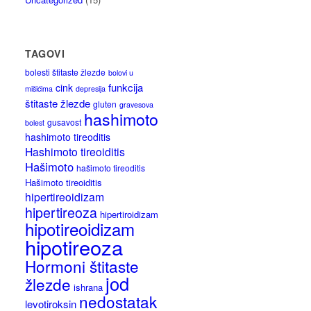
TAGOVI
bolesti štitaste žlezde
bolovi u
funkcija
cink
mišićima
depresija
štitaste žlezde
gluten
gravesova
hashimoto
gusavost
bolest
hashimoto tireoditis
Hashimoto tireoiditis
Hašimoto
hašimoto tireoditis
Hašimoto tireoiditis
hipertireoidizam
hipertireoza
hipertiroidizam
hipotireoidizam
hipotireoza
Hormoni štitaste
jod
žlezde
ishrana
nedostatak
levotiroksin