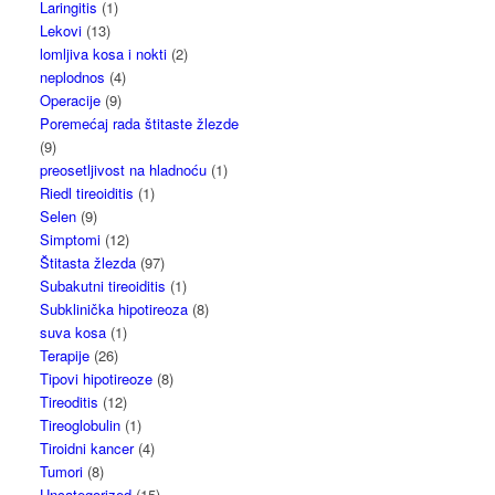
Laringitis
(1)
Lekovi
(13)
lomljiva kosa i nokti
(2)
neplodnos
(4)
Operacije
(9)
Poremećaj rada štitaste žlezde
(9)
preosetljivost na hladnoću
(1)
Riedl tireoiditis
(1)
Selen
(9)
Simptomi
(12)
Štitasta žlezda
(97)
Subakutni tireoiditis
(1)
Subklinička hipotireoza
(8)
suva kosa
(1)
Terapije
(26)
Tipovi hipotireoze
(8)
Tireoditis
(12)
Tireoglobulin
(1)
Tiroidni kancer
(4)
Tumori
(8)
Uncategorized
(15)