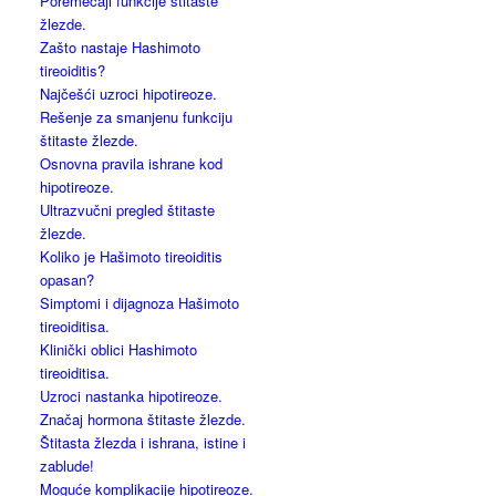
Poremećaji funkcije štitaste
žlezde.
Zašto nastaje Hashimoto
tireoiditis?
Najčešći uzroci hipotireoze.
Rešenje za smanjenu funkciju
štitaste žlezde.
Osnovna pravila ishrane kod
hipotireoze.
Ultrazvučni pregled štitaste
žlezde.
Koliko je Hašimoto tireoiditis
opasan?
Simptomi i dijagnoza Hašimoto
tireoiditisa.
Klinički oblici Hashimoto
tireoiditisa.
Uzroci nastanka hipotireoze.
Značaj hormona štitaste žlezde.
Štitasta žlezda i ishrana, istine i
zablude!
Moguće komplikacije hipotireoze.