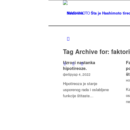
Naslovna
Šta je Hashimoto tireo
Tag Archive for:
faktori
Uzroci nastanka
Fa
hipotireoze.
p
št
фебруар 4, 2022
но
Hipotireoza je stanje
Ka
usporenog rada i oslabljene
os
funkcije štitaste…
n