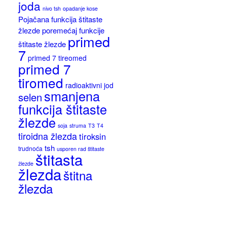
joda
nivo tsh
opadanje kose
Pojačana funkcija štitaste
žlezde
poremećaj funkcije
primed
štitaste žlezde
7
primed 7 tireomed
primed 7
tiromed
radioaktivni jod
smanjena
selen
funkcija štitaste
žlezde
soja
struma
T3
T4
tiroidna žlezda
tiroksin
tsh
trudnoća
usporen rad štitaste
štitasta
žlezde
žlezda
štitna
žlezda