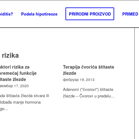
iditis?
Podela hipotireoze
PRIRODNI PROIZVOD
PRIMED 
 rizika
ktori rizika za
Terapija čvorića štitaste
oremećaj funkcije
žlezde
itaste žlezde
фебруар 19, 2013
вембар 17, 2020
Adenomi ("čvorovi") štitaste
da štitasta žlezda stvara ili
žlezde – Čvorovi u predelu…
lobađa manje hormona
ego…