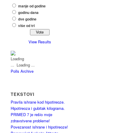
manje od godine
godinu dana
dve godine
više od tri
View Results
Loading ...
Polls Archive
TEKSTOVI
Pravila ishrane kod hipotireoze.
Hipotireoza i gubitak kilograma.
PRIMED 7 je rešio moje
zdravstvene probleme!
Povezanost ishrane i hipotireoze!