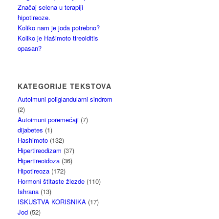
Značaj selena u terapiji
hipotireoze.
Koliko nam je joda potrebno?
Koliko je Hašimoto tireoiditis
opasan?
KATEGORIJE TEKSTOVA
Autoimuni poliglandularni sindrom
(2)
Autoimuni poremećaji
(7)
dijabetes
(1)
Hashimoto
(132)
Hipertireodizam
(37)
Hipertireoidoza
(36)
Hipotireoza
(172)
Hormoni štitaste žlezde
(110)
Ishrana
(13)
ISKUSTVA KORISNIKA
(17)
Jod
(52)