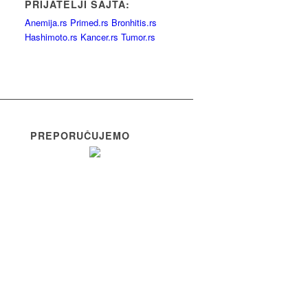
PRIJATELJI SAJTA:
Anemija.rs
Primed.rs
Bronhitis.rs
Hashimoto.rs
Kancer.rs
Tumor.rs
PREPORUČUJEMO