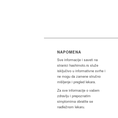
NAPOMENA
Sve informacije i saveti na
stranici hashimoto.rs služe
isključivo u informativne svrhe i
ne mogu da zamene stručno
mišljenje i pregled lekara.
Za sve informacije o vašem
zdravlju i prepoznatim
simptomima obratite se
nadležnom lekaru.