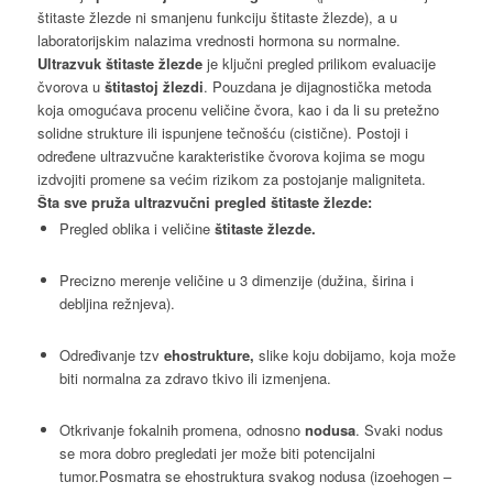
štitaste žlezde ni smanjenu funkciju štitaste žlezde), a u
laboratorijskim nalazima vrednosti hormona su normalne.
Ultrazvuk štitaste žlezde
je ključni pregled prilikom evaluacije
čvorova u
štitastoj žlezdi
. Pouzdana je dijagnostička metoda
koja omogućava procenu veličine čvora, kao i da li su pretežno
solidne strukture ili ispunjene tečnošću (cistične). Postoji i
određene ultrazvučne karakteristike čvorova kojima se mogu
izdvojiti promene sa većim rizikom za postojanje maligniteta.
Šta sve pruža ultrazvučni pregled štitaste žlezde:
Pregled oblika i veličine
štitaste žlezde.
Precizno merenje veličine u 3 dimenzije (dužina, širina i
debljina režnjeva).
Određivanje tzv
ehostrukture,
slike koju dobijamo, koja može
biti normalna za zdravo tkivo ili izmenjena.
Otkrivanje fokalnih promena, odnosno
nodusa
. Svaki nodus
se mora dobro pregledati jer može biti potencijalni
tumor.
Posmatra se ehostruktura svakog nodusa (izoehogen –