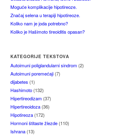
Moguće komplikacije hipotireoze.
Značaj selena u terapiji hipotireoze.
Koliko nam je joda potrebno?
Koliko je Hašimoto tireoiditis opasan?
KATEGORIJE TEKSTOVA
Autoimuni poliglandularni sindrom
(2)
Autoimuni poremećaji
(7)
dijabetes
(1)
Hashimoto
(132)
Hipertireodizam
(37)
Hipertireoidoza
(36)
Hipotireoza
(172)
Hormoni štitaste žlezde
(110)
Ishrana
(13)