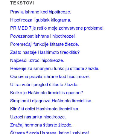
TEKSTOVI
Pravila ishrane kod hipotireoze.
Hipotireoza i gubitak kilograma.
PRIMED 7 je rešio moje zdravstvene probleme!
Povezanost ishrane i hipotireoze!
Poremećaji funkcije štitaste žlezde.
Zašto nastaje Hashimoto tireoiditis?
Najčešći uzroci hipotireoze.
Rešenje za smanjenu funkciju štitaste žlezde.
Osnovna pravila ishrane kod hipotireoze.
Ultrazvučni pregled štitaste žlezde.
Koliko je Hašimoto tireoiditis opasan?
Simptomi i dijagnoza Hašimoto tireoiditisa.
Klinički oblici Hashimoto tireoiditisa.
Uzroci nastanka hipotireoze.
Značaj hormona štitaste žlezde.
Štitasta žlezda i ishrana, istine i zablude!