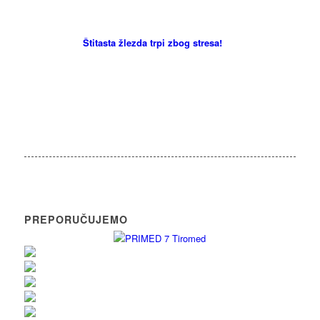
Štitasta žlezda trpi zbog stresa!
PREPORUČUJEMO