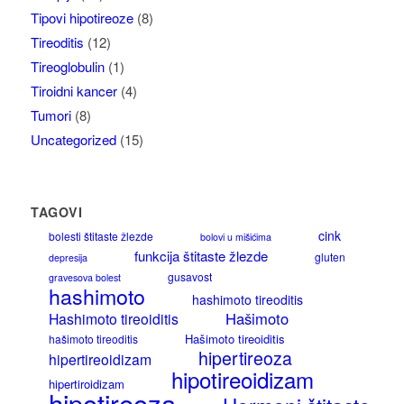
Tipovi hipotireoze
(8)
Tireoditis
(12)
Tireoglobulin
(1)
Tiroidni kancer
(4)
Tumori
(8)
Uncategorized
(15)
TAGOVI
cink
bolesti štitaste žlezde
bolovi u mišićima
funkcija štitaste žlezde
gluten
depresija
gusavost
gravesova bolest
hashimoto
hashimoto tireoditis
Hašimoto
Hashimoto tireoiditis
Hašimoto tireoiditis
hašimoto tireoditis
hipertireoza
hipertireoidizam
hipotireoidizam
hipertiroidizam
hipotireoza