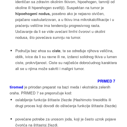
identičan sa zdravim okolnim tkivom, hipoehogen, tamniji od
okoline ili hiperehogen svetliji). Suspektan na tumor je
hipoehogeni nodus,
posebno ako je nejasno oivičen,
pojačano vaskularizovan, a u tkivu ima mikrokalcifikacije i u
praćenju veličine ima tendenciju progresivnog rasta.
Uočavanje da li se vide uvećani limfni čvorovi u okolini
nodusa, što povećava sumnju na tumor.
Područja bez ehoa su
ciste
, te se određuje njihova veličina,
oblik, ivice da li su ravne ili ne, izdanci solidnog tkiva u lumen
ciste, prokrvljanost. Ciste su najčešće dobroćudnog karaktera
ali se u njima može sakriti i maligni tumor.
PRIMED 7
tiromed
je prirodan preparat na bazi meda i ekstrakta zelenih
oraha. PRIMED 7 se preporučuje kod:
oslabljenje funkcije štitaste žlezde (Hashimoto tireoiditis ili
drugi proces koji dovodi do oštećenja funkcije štitaste žlezde)
povećane potrebe za unosom joda, koji je često uzrok pojave
čvorića na štitastoj žlezdi.