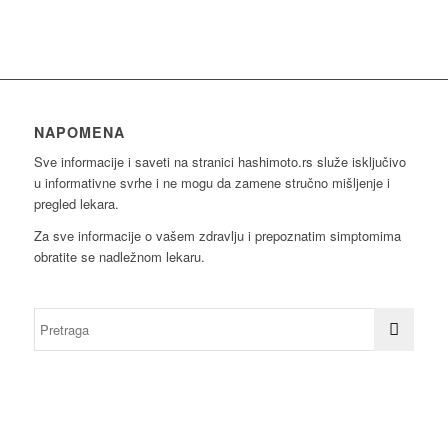
NAPOMENA
Sve informacije i saveti na stranici hashimoto.rs služe isključivo
u informativne svrhe i ne mogu da zamene stručno mišljenje i
pregled lekara.
Za sve informacije o vašem zdravlju i prepoznatim simptomima
obratite se nadležnom lekaru.