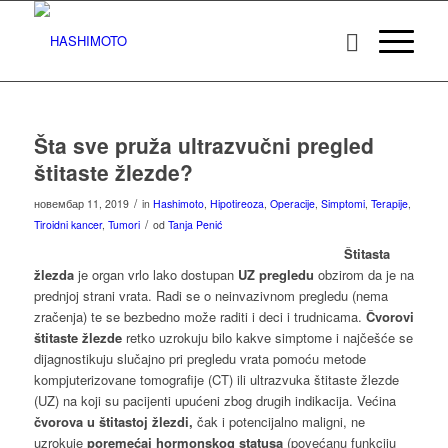
Šta sve pruža ultrazvučni pregled
štitaste žlezde?
/
новембар 11, 2019
in
Hashimoto
,
Hipotireoza
,
Operacije
,
Simptomi
,
Terapije
,
/
Tiroidni kancer
,
Tumori
od
Tanja Penić
Štitasta
žlezda
je organ vrlo lako dostupan
UZ pregledu
obzirom da je na
prednjoj strani vrata. Radi se o neinvazivnom pregledu (nema
zračenja) te se bezbedno može raditi i deci i trudnicama.
Čvorovi
štitaste žlezde
retko uzrokuju bilo kakve simptome i najčešće se
dijagnostikuju slučajno pri pregledu vrata pomoću metode
kompjuterizovane tomografije (CT) ili ultrazvuka štitaste žlezde
(UZ) na koji su pacijenti upućeni zbog drugih indikacija. Većina
čvorova u štitastoj žlezdi,
čak i potencijalno maligni, ne
uzrokuje
poremećaj hormonskog statusa
(povećanu funkciju