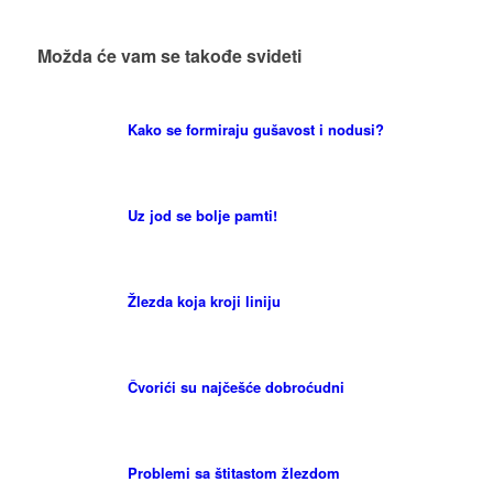
Možda će vam se takođe svideti
Kako se formiraju gušavost i nodusi?
Uz jod se bolje pamti!
Žlezda koja kroji liniju
Čvorići su najčešće dobroćudni
Problemi sa štitastom žlezdom