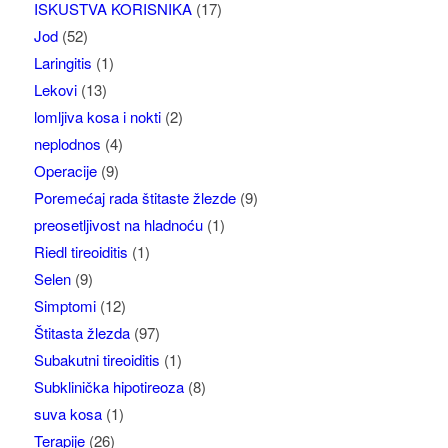
ISKUSTVA KORISNIKA
(17)
Jod
(52)
Laringitis
(1)
Lekovi
(13)
lomljiva kosa i nokti
(2)
neplodnos
(4)
Operacije
(9)
Poremećaj rada štitaste žlezde
(9)
preosetljivost na hladnoću
(1)
Riedl tireoiditis
(1)
Selen
(9)
Simptomi
(12)
Štitasta žlezda
(97)
Subakutni tireoiditis
(1)
Subklinička hipotireoza
(8)
suva kosa
(1)
Terapije
(26)