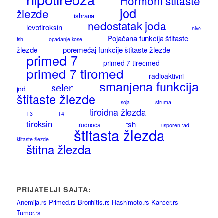
Hormoni štitaste
jod
žlezde
ishrana
nedostatak joda
levotiroksin
nivo
Pojačana funkcija štitaste
tsh
opadanje kose
žlezde
poremećaj funkcije štitaste žlezde
primed 7
primed 7 tireomed
primed 7 tiromed
radioaktivni
smanjena funkcija
selen
jod
štitaste žlezde
soja
struma
tiroidna žlezda
T3
T4
tiroksin
tsh
trudnoća
usporen rad
štitasta žlezda
štitaste žlezde
štitna žlezda
PRIJATELJI SAJTA:
Anemija.rs
Primed.rs
Bronhitis.rs
Hashimoto.rs
Kancer.rs
Tumor.rs