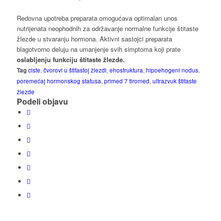
Redovna upotreba preparata omogućava optimalan unos
nutrijenata neophodnih za održavanje normalne funkcije štitaste
žlezde u stvaranju hormona. Aktivni sastojci preparata
blagotvorno deluju na umanjenje svih simptoma koji prate
oslabljenju funkciju štitaste žlezde.
Tag
ciste
,
čvorovi u štitastoj žlezdi
,
ehostruktura
,
hipoehogeni nodus
,
poremećaj hormonskog statusa
,
primed 7 tiromed
,
ultrazvuk štitaste
žlezde
Podeli objavu