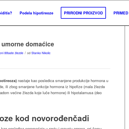
iditis?
Podela hipotireoze
PRIRODNI PROIZVOD
PRIMED 
om umorne domaćice
/
i štitaste žlezde
od
Stanko Nikolic
potireoza)
nastaje kao posledica smanjene produkcije hormona u
de, ili zbog smanjene funkcije hormona iz hipofize (mala žlezda
adom većine žlezda koje luče hormone) ili hipotalamusa (deo
roze kod novorođenčadi
 kao posledica poremećaja u rastu i razvoju organa, pri čemu