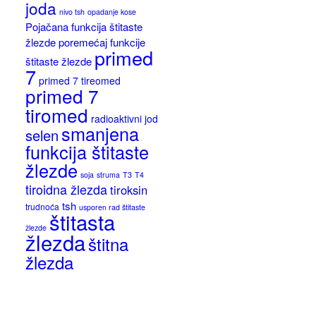
joda
nivo tsh
opadanje kose
Pojačana funkcija štitaste
žlezde
poremećaj funkcije
primed
štitaste žlezde
7
primed 7 tireomed
primed 7
tiromed
radioaktivni jod
smanjena
selen
funkcija štitaste
žlezde
soja
struma
T3
T4
tiroidna žlezda
tiroksin
tsh
trudnoća
usporen rad štitaste
štitasta
žlezde
žlezda
štitna
žlezda