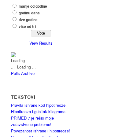
manje od godine
godinu dana
dve godine
više od tri
View Results
Loading ...
Polls Archive
TEKSTOVI
Pravila ishrane kod hipotireoze.
Hipotireoza i gubitak kilograma.
PRIMED 7 je rešio moje
zdravstvene probleme!
Povezanost ishrane i hipotireoze!