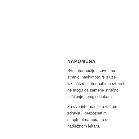
NAPOMENA
Sve informacije i saveti na
stranici hashimoto.rs služe
isključivo u informativne svrhe i
ne mogu da zamene stručno
mišljenje i pregled lekara.
Za sve informacije o vašem
zdravlju i prepoznatim
simptomima obratite se
nadležnom lekaru.