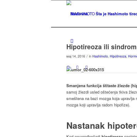
Naslovna
Šta je Hashimoto tireo
Hipotireoza ili sindr
/
мај 14, 2016
in
Hashimoto
,
Hipotireoza
,
Hormon
Smanjena funkcija štitaste žlezde (hi
samoj žlezdi usled oštećenja tkiva žlez
smeštena na bazi mozga koja upravlja r
mozga koji upravlja radom hipofize).
Nastanak hipote
Kod novorođenčadi
hipotireoza
nastaje