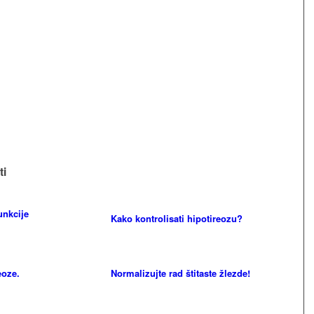
ti
unkcije
Kako kontrolisati hipotireozu?
eoze.
Normalizujte rad štitaste žlezde!