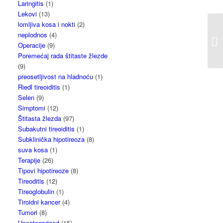
Laringitis
(1)
Lekovi
(13)
lomljiva kosa i nokti
(2)
neplodnos
(4)
Operacije
(9)
Poremećaj rada štitaste žlezde
(9)
preosetljivost na hladnoću
(1)
Riedl tireoiditis
(1)
Selen
(9)
Simptomi
(12)
Štitasta žlezda
(97)
Subakutni tireoiditis
(1)
Subklinička hipotireoza
(8)
suva kosa
(1)
Terapije
(26)
Tipovi hipotireoze
(8)
Tireoditis
(12)
Tireoglobulin
(1)
Tiroidni kancer
(4)
Tumori
(8)
Uncategorized
(15)