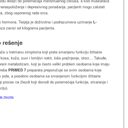
iodu dolazi do poremećaja menstrualnog ciklusa, a kod muškaraca
 neraspoloženja i depresivnog ponašanja, pacijenti mogu zalutati
oga, zbog usporenog rada srca.
om hormona. Terpija je doživotna i podrazumeva uzimanje
L-
oza zavisi od kilograma pacijenta.
 rešenje
že u tretmanu simptoma koji prate smanjenu funkciju štitaste
kosa, koža, suvi i lomljivi nokti, loše pražnjenje, otoci… Takođe,
oreni metabolizam, koji je često veliki problem osobama koje imaju
otreba
PRIMED 7
preparata preporučuje se svim osobama koje
 joda, a posebno osobama sa smanjenom funkcijom štitaste
ugi proces na žlezdi koji dovodi do poremećaja funkcije, stvaranja i
ciju).
sta žlezda