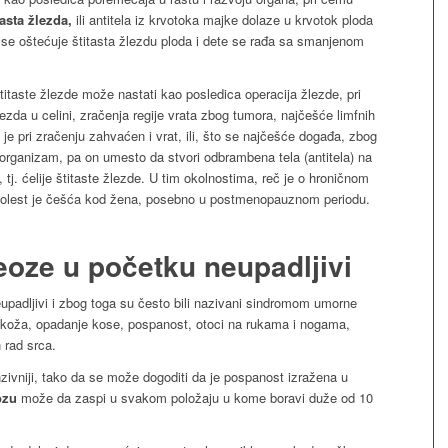
tasta žlezda,
ili antitela iz krvotoka majke dolaze u krvotok ploda
 se oštećuje štitasta žlezdu ploda i dete se rađa sa smanjenom
itaste žlezde može nastati kao posledica operacija žlezde, pri
lezda u celini, zračenja regije vrata zbog tumora, najčešće limfnih
i je pri zračenju zahvaćen i vrat, ili, što se najčešće događa, zbog
ri“ organizam, pa on umesto da stvori odbrambena tela (antitela) na
e, tj. ćelije štitaste žlezde. U tim okolnostima, reč je o hroničnom
lest je češća kod žena, posebno u postmenopauznom periodu.
eoze u početku neupadljivi
padljivi i zbog toga su često bili nazivani sindromom umorne
 koža, opadanje kose, pospanost, otoci na rukama i nogama,
 rad srca.
ivniji, tako da se može dogoditi da je pospanost izražena u
ozu
može da zaspi u svakom položaju u kome boravi duže od 10