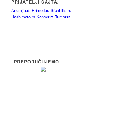
PRIJATELJI SAJTA:
Anemija.rs
Primed.rs
Bronhitis.rs
Hashimoto.rs
Kancer.rs
Tumor.rs
PREPORUČUJEMO