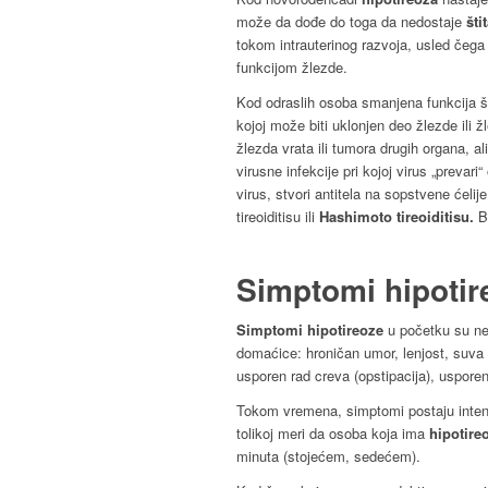
može da dođe do toga da nedostaje
šti
tokom intrauterinog razvoja, usled čega
funkcijom žlezde.
Kod odraslih osoba smanjena funkcija št
kojoj može biti uklonjen deo žlezde ili ž
žlezda vrata ili tumora drugih organa, al
virusne infekcije pri kojoj virus „preva
virus, stvori antitela na sopstvene ćelij
tireoiditisu ili
Hashimoto tireoiditisu.
Bo
Simptomi hipotir
Simptomi hipotireoze
u početku su neu
domaćice: hroničan umor, lenjost, suva
usporen rad creva (opstipacija), usporen
Tokom vremena, simptomi postaju intenz
tolikoj meri da osoba koja ima
hipotire
minuta (stojećem, sedećem).