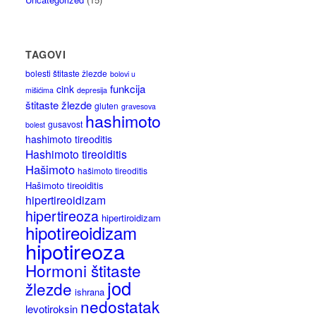
TAGOVI
bolesti štitaste žlezde
bolovi u
funkcija
cink
mišićima
depresija
štitaste žlezde
gluten
gravesova
hashimoto
gusavost
bolest
hashimoto tireoditis
Hashimoto tireoiditis
Hašimoto
hašimoto tireoditis
Hašimoto tireoiditis
hipertireoidizam
hipertireoza
hipertiroidizam
hipotireoidizam
hipotireoza
Hormoni štitaste
jod
žlezde
ishrana
nedostatak
levotiroksin