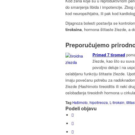
Kod žena koje su u reproduktivnom per
do smanjenja libida i impotencije. Zbog
kod neuropsihijatra, ili pak kod kardiol
Dijagnoza bolesti postavlja se kontrol
tiroksina
, hormona štitaste žlezde, a d
Preporučujemo prirodno
Primed 7 tiromed
poma
žlezde, kao što su suva 
povoljno deluje i na usp
oslabljenu funkciju štitaste žlezde. Up
imaju povećanu potrebu za nadoknadom
žlezde (Hashimoto tireoiditis ili neki dr
oslobađanja tireoidnih hormona u cirkula
Tag
Hašimoto
,
hipotireoza
,
L-tiroksin
,
štita
Podeli objavu