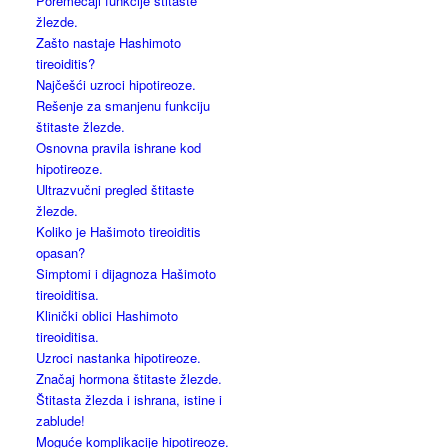
Poremećaji funkcije štitaste
žlezde.
Zašto nastaje Hashimoto
tireoiditis?
Najčešći uzroci hipotireoze.
Rešenje za smanjenu funkciju
štitaste žlezde.
Osnovna pravila ishrane kod
hipotireoze.
Ultrazvučni pregled štitaste
žlezde.
Koliko je Hašimoto tireoiditis
opasan?
Simptomi i dijagnoza Hašimoto
tireoiditisa.
Klinički oblici Hashimoto
tireoiditisa.
Uzroci nastanka hipotireoze.
Značaj hormona štitaste žlezde.
Štitasta žlezda i ishrana, istine i
zablude!
Moguće komplikacije hipotireoze.