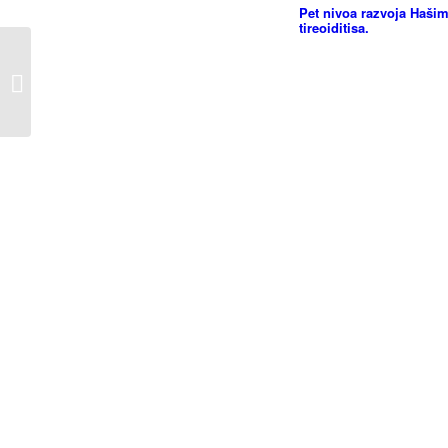
Pet nivoa razvoja Haši
tireoiditisa.
Posledice nedostatka
joda u organizmu