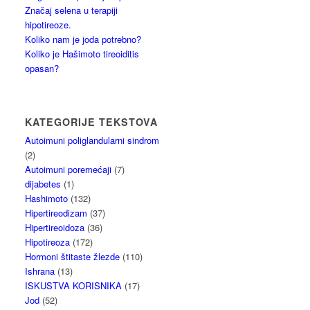
Značaj selena u terapiji
hipotireoze.
Koliko nam je joda potrebno?
Koliko je Hašimoto tireoiditis
opasan?
KATEGORIJE TEKSTOVA
Autoimuni poliglandularni sindrom
(2)
Autoimuni poremećaji
(7)
dijabetes
(1)
Hashimoto
(132)
Hipertireodizam
(37)
Hipertireoidoza
(36)
Hipotireoza
(172)
Hormoni štitaste žlezde
(110)
Ishrana
(13)
ISKUSTVA KORISNIKA
(17)
Jod
(52)