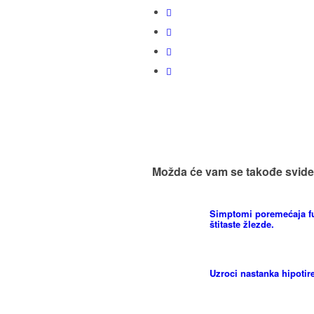
Možda će vam se takođe svide
Simptomi poremećaja f
štitaste žlezde.
Uzroci nastanka hipotir