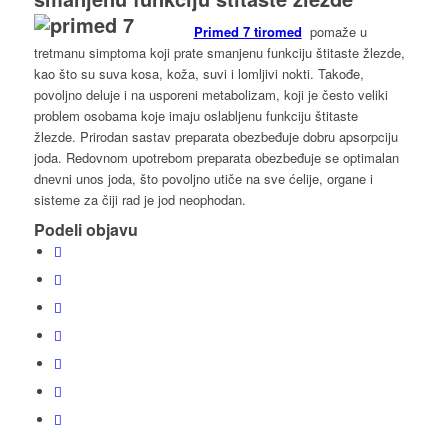
Primed 7 tiromed
pomaže u
tretmanu simptoma koji prate smanjenu funkciju štitaste žlezde,
kao što su suva kosa, koža, suvi i lomljivi nokti. Takođe,
povoljno deluje i na usporeni metabolizam, koji je često veliki
problem osobama koje imaju oslabljenu funkciju štitaste
žlezde. Prirodan sastav preparata obezbeđuje dobru apsorpciju
joda. Redovnom upotrebom preparata obezbeđuje se optimalan
dnevni unos joda, što povoljno utiče na sve ćelije, organe i
sisteme za čiji rad je jod neophodan.
Podeli objavu