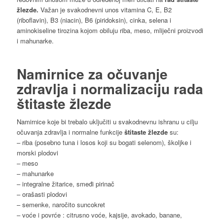
žlezde.
Važan je svakodnevni unos vitamina C, E, B2
(riboflavin), B3 (niacin), B6 (piridoksin), cinka, selena i
aminokiseline tirozina kojom obiluju riba, meso, mliječni proizvodi
i mahunarke.
Namirnice za očuvanje
zdravlja i normalizaciju rada
štitaste žlezde
Namirnice koje bi trebalo uključiti u svakodnevnu ishranu u cilju
očuvanja zdravlja i normalne funkcije
štitaste žlezde
su:
– riba (posebno tuna i losos koji su bogati selenom), školjke i
morski plodovi
– meso
– mahunarke
– integralne žitarice, smeđi pirinač
– orašasti plodovi
– semenke, naročito suncokret
– voće i povrće : citrusno voće, kajsije, avokado, banane,