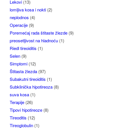
Lekovi
(13)
lomljiva kosa i nokti
(2)
neplodnos
(4)
Operacije
(9)
Poremećaj rada štitaste žlezde
(9)
preosetljivost na hladnoću
(1)
Riedl tireoiditis
(1)
Selen
(9)
Simptomi
(12)
Štitasta žlezda
(97)
Subakutni tireoiditis
(1)
Subklinička hipotireoza
(8)
suva kosa
(1)
Terapije
(26)
Tipovi hipotireoze
(8)
Tireoditis
(12)
Tireoglobulin
(1)