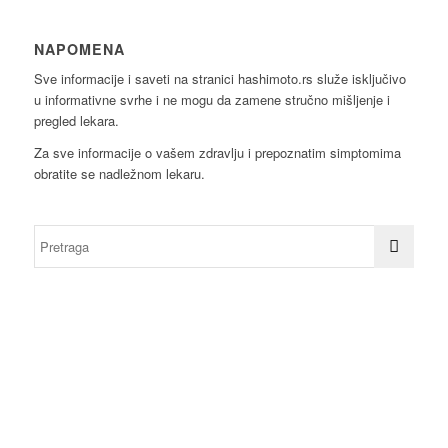
NAPOMENA
Sve informacije i saveti na stranici hashimoto.rs služe isključivo
u informativne svrhe i ne mogu da zamene stručno mišljenje i
pregled lekara.
Za sve informacije o vašem zdravlju i prepoznatim simptomima
obratite se nadležnom lekaru.