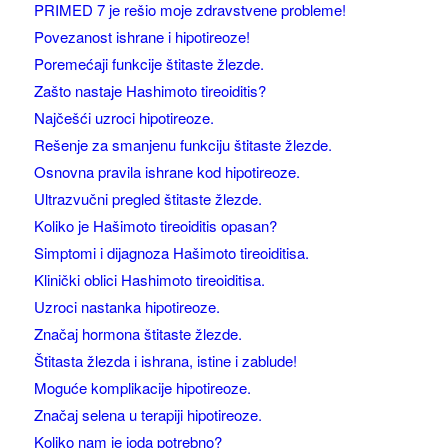
PRIMED 7 je rešio moje zdravstvene probleme!
Povezanost ishrane i hipotireoze!
Poremećaji funkcije štitaste žlezde.
Zašto nastaje Hashimoto tireoiditis?
Najčešći uzroci hipotireoze.
Rešenje za smanjenu funkciju štitaste žlezde.
Osnovna pravila ishrane kod hipotireoze.
Ultrazvučni pregled štitaste žlezde.
Koliko je Hašimoto tireoiditis opasan?
Simptomi i dijagnoza Hašimoto tireoiditisa.
Klinički oblici Hashimoto tireoiditisa.
Uzroci nastanka hipotireoze.
Značaj hormona štitaste žlezde.
Štitasta žlezda i ishrana, istine i zablude!
Moguće komplikacije hipotireoze.
Značaj selena u terapiji hipotireoze.
Koliko nam je joda potrebno?