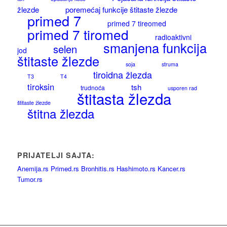
žlezde
poremećaj funkcije štitaste žlezde
primed 7
primed 7 tireomed
primed 7 tiromed
radioaktivni
smanjena funkcija
selen
jod
štitaste žlezde
soja
struma
tiroidna žlezda
T3
T4
tiroksin
tsh
trudnoća
usporen rad
štitasta žlezda
štitaste žlezde
štitna žlezda
PRIJATELJI SAJTA:
Anemija.rs
Primed.rs
Bronhitis.rs
Hashimoto.rs
Kancer.rs
Tumor.rs