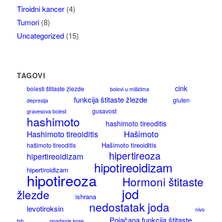
Tiroidni kancer
(4)
Tumori
(8)
Uncategorized
(15)
TAGOVI
cink
bolesti štitaste žlezde
bolovi u mišićima
funkcija štitaste žlezde
gluten
depresija
gusavost
gravesova bolest
hashimoto
hashimoto tireoditis
Hašimoto
Hashimoto tireoiditis
Hašimoto tireoiditis
hašimoto tireoditis
hipertireoza
hipertireoidizam
hipotireoidizam
hipertiroidizam
hipotireoza
Hormoni štitaste
jod
žlezde
ishrana
nedostatak joda
levotiroksin
nivo
Pojačana funkcija štitaste
tsh
opadanje kose