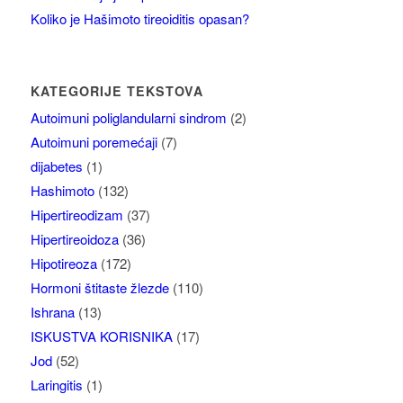
Koliko je Hašimoto tireoiditis opasan?
KATEGORIJE TEKSTOVA
Autoimuni poliglandularni sindrom
(2)
Autoimuni poremećaji
(7)
dijabetes
(1)
Hashimoto
(132)
Hipertireodizam
(37)
Hipertireoidoza
(36)
Hipotireoza
(172)
Hormoni štitaste žlezde
(110)
Ishrana
(13)
ISKUSTVA KORISNIKA
(17)
Jod
(52)
Laringitis
(1)