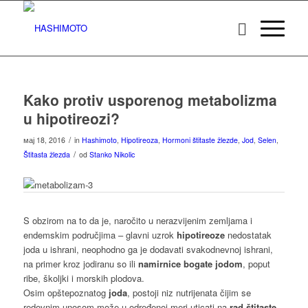
Kako protiv usporenog metabolizma
u hipotireozi?
/
мај 18, 2016
in
Hashimoto
,
Hipotireoza
,
Hormoni štitaste žlezde
,
Jod
,
Selen
,
/
Štitasta žlezda
od
Stanko Nikolic
S obzirom na to da je, naročito u nerazvijenim zemljama i
endemskim područjima – glavni uzrok
hipotireoze
nedostatak
joda u ishrani, neophodno ga je dodavati svakodnevnoj ishrani,
na primer kroz jodiranu so ili
namirnice bogate jodom
, poput
ribe, školjki i morskih plodova.
Osim opštepoznatog
joda
, postoji niz nutrijenata čijim se
redovnim unosom može u određenoj meri uticati na
rad štitaste