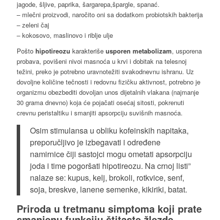
jagode, šljive, paprika, šargarepa,špargle, spanać.
– mlečni proizvodi, naročito oni sa dodatkom probiotskih bakterija
– zeleni čaj
– kokosovo, maslinovo i riblje ulje
Pošto
hipotireozu
karakteriše
usporen metabolizam
, usporena
probava, povišeni nivoi masnoća u krvi i dobitak na telesnoj
težini, preko je potrebno uravnotežiti svakodnevnu ishranu. Uz
dovoljne količine tečnosti i redovnu fizičku aktivnost, potrebno je
organizmu obezbediti dovoljan unos dijetalnih vlakana (najmanje
30 grama dnevno) koja će pojačati osećaj sitosti, pokrenuti
crevnu peristaltiku i smanjiti apsorpciju suvišnih masnoća.
Osim stimulansa u obliku kofeinskih napitaka,
preporučljivo je izbegavati i određene
namirnice čiji sastojci mogu ometati apsorpciju
joda i time pogoršati hipotireozu. Na crnoj listi”
nalaze se: kupus, kelj, brokoli, rotkvice, senf,
soja, breskve, lanene semenke, kikiriki, batat.
Priroda u tretmanu simptoma koji prate
smanjenu funkciju štitaste žlezde