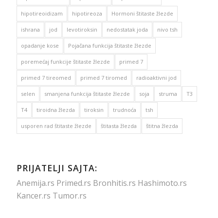
hipotireoidizam
hipotireoza
Hormoni štitaste žlezde
ishrana
jod
levotiroksin
nedostatak joda
nivo tsh
opadanje kose
Pojačana funkcija štitaste žlezde
poremećaj funkcije štitaste žlezde
primed 7
primed 7 tireomed
primed 7 tiromed
radioaktivni jod
selen
smanjena funkcija štitaste žlezde
soja
struma
T3
T4
tiroidna žlezda
tiroksin
trudnoća
tsh
usporen rad štitaste žlezde
štitasta žlezda
štitna žlezda
PRIJATELJI SAJTA:
Anemija.rs
Primed.rs
Bronhitis.rs
Hashimoto.rs
Kancer.rs
Tumor.rs