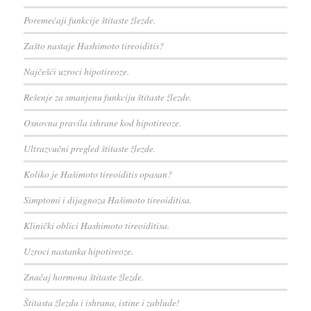
Poremećaji funkcije štitaste žlezde.
Zašto nastaje Hashimoto tireoiditis?
Najčešći uzroci hipotireoze.
Rešenje za smanjenu funkciju štitaste žlezde.
Osnovna pravila ishrane kod hipotireoze.
Ultrazvučni pregled štitaste žlezde.
Koliko je Hašimoto tireoiditis opasan?
Simptomi i dijagnoza Hašimoto tireoiditisa.
Klinički oblici Hashimoto tireoiditisa.
Uzroci nastanka hipotireoze.
Značaj hormona štitaste žlezde.
Štitasta žlezda i ishrana, istine i zablude!