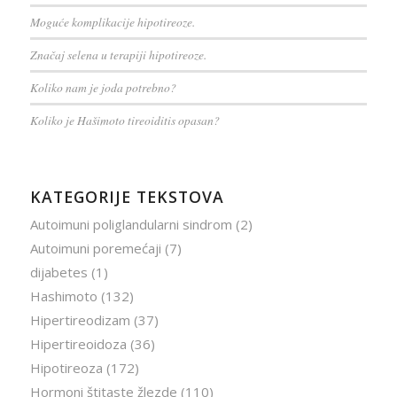
Moguće komplikacije hipotireoze.
Značaj selena u terapiji hipotireoze.
Koliko nam je joda potrebno?
Koliko je Hašimoto tireoiditis opasan?
KATEGORIJE TEKSTOVA
Autoimuni poliglandularni sindrom
(2)
Autoimuni poremećaji
(7)
dijabetes
(1)
Hashimoto
(132)
Hipertireodizam
(37)
Hipertireoidoza
(36)
Hipotireoza
(172)
Hormoni štitaste žlezde
(110)