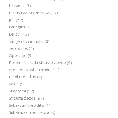
Ishrana
(13)
ISKUSTVA KORISNIKA
(17)
Jod
(52)
Laringitis
(1)
Lekovi
(13)
lomljiva kosa i nokti
(2)
neplodnos
(4)
Operacije
(9)
Poremećaj rada štitaste žlezde
(9)
preosetljivost na hladnoću
(1)
Riedl tireoiditis
(1)
Selen
(9)
Simptomi
(12)
Štitasta žlezda
(97)
Subakutni tireoiditis
(1)
Subklinička hipotireoza
(8)