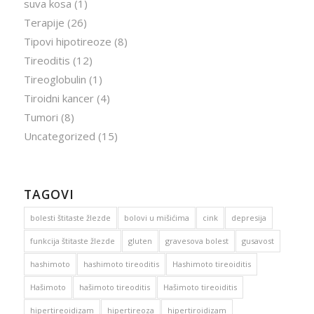
suva kosa
(1)
Terapije
(26)
Tipovi hipotireoze
(8)
Tireoditis
(12)
Tireoglobulin
(1)
Tiroidni kancer
(4)
Tumori
(8)
Uncategorized
(15)
TAGOVI
bolesti štitaste žlezde
bolovi u mišićima
cink
depresija
funkcija štitaste žlezde
gluten
gravesova bolest
gusavost
hashimoto
hashimoto tireoditis
Hashimoto tireoiditis
Hašimoto
hašimoto tireoditis
Hašimoto tireoiditis
hipertireoidizam
hipertireoza
hipertiroidizam