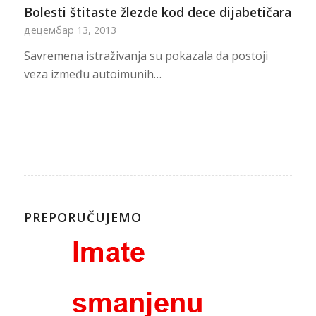
Bolesti štitaste žlezde kod dece dijabetičara
децембар 13, 2013
Savremena istraživanja su pokazala da postoji
veza između autoimunih…
PREPORUČUJEMO