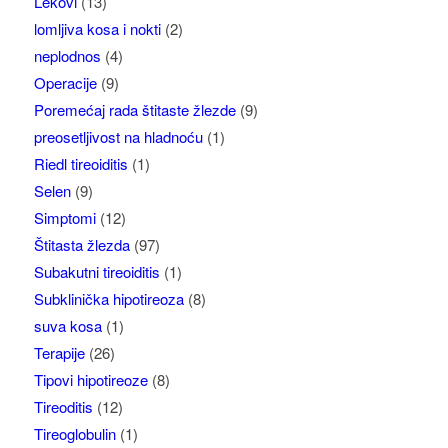
Lekovi
(13)
lomljiva kosa i nokti
(2)
neplodnos
(4)
Operacije
(9)
Poremećaj rada štitaste žlezde
(9)
preosetljivost na hladnoću
(1)
Riedl tireoiditis
(1)
Selen
(9)
Simptomi
(12)
Štitasta žlezda
(97)
Subakutni tireoiditis
(1)
Subklinička hipotireoza
(8)
suva kosa
(1)
Terapije
(26)
Tipovi hipotireoze
(8)
Tireoditis
(12)
Tireoglobulin
(1)