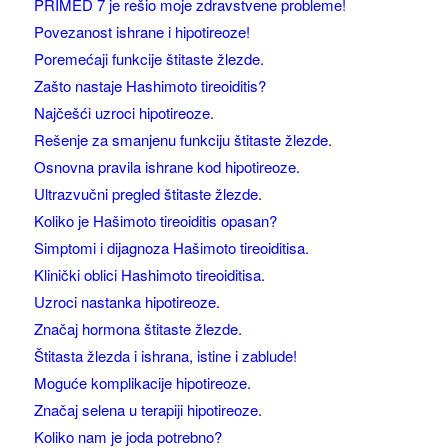
PRIMED 7 je rešio moje zdravstvene probleme!
Povezanost ishrane i hipotireoze!
Poremećaji funkcije štitaste žlezde.
Zašto nastaje Hashimoto tireoiditis?
Najčešći uzroci hipotireoze.
Rešenje za smanjenu funkciju štitaste žlezde.
Osnovna pravila ishrane kod hipotireoze.
Ultrazvučni pregled štitaste žlezde.
Koliko je Hašimoto tireoiditis opasan?
Simptomi i dijagnoza Hašimoto tireoiditisa.
Klinički oblici Hashimoto tireoiditisa.
Uzroci nastanka hipotireoze.
Značaj hormona štitaste žlezde.
Štitasta žlezda i ishrana, istine i zablude!
Moguće komplikacije hipotireoze.
Značaj selena u terapiji hipotireoze.
Koliko nam je joda potrebno?