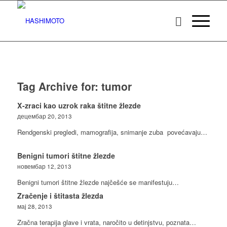
Tag Archive for:
tumor
X-zraci kao uzrok raka štitne žlezde
децембар 20, 2013
Rendgenski pregledi, mamografija, snimanje zuba povećavaju…
Benigni tumori štitne žlezde
новембар 12, 2013
Benigni tumori štitne žlezde najčešće se manifestuju…
Zračenje i štitasta žlezda
мај 28, 2013
Zračna terapija glave i vrata, naročito u detinjstvu, poznata…