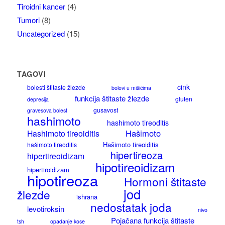
Tiroidni kancer
(4)
Tumori
(8)
Uncategorized
(15)
TAGOVI
cink
bolesti štitaste žlezde
bolovi u mišićima
funkcija štitaste žlezde
gluten
depresija
gusavost
gravesova bolest
hashimoto
hashimoto tireoditis
Hašimoto
Hashimoto tireoiditis
Hašimoto tireoiditis
hašimoto tireoditis
hipertireoza
hipertireoidizam
hipotireoidizam
hipertiroidizam
hipotireoza
Hormoni štitaste
jod
žlezde
ishrana
nedostatak joda
levotiroksin
nivo
Pojačana funkcija štitaste
tsh
opadanje kose