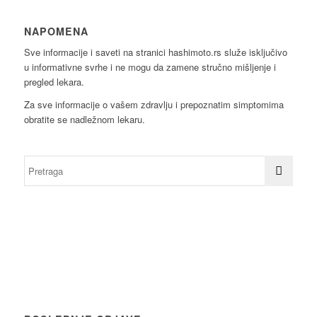
NAPOMENA
Sve informacije i saveti na stranici hashimoto.rs služe isključivo
u informativne svrhe i ne mogu da zamene stručno mišljenje i
pregled lekara.
Za sve informacije o vašem zdravlju i prepoznatim simptomima
obratite se nadležnom lekaru.