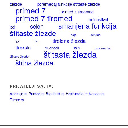
žlezde
poremećaj funkcije štitaste žlezde
primed 7
primed 7 tireomed
primed 7 tiromed
radioaktivni
smanjena funkcija
selen
jod
štitaste žlezde
soja
struma
tiroidna žlezda
T3
T4
tiroksin
tsh
trudnoća
usporen rad
štitasta žlezda
štitaste žlezde
štitna žlezda
PRIJATELJI SAJTA:
Anemija.rs
Primed.rs
Bronhitis.rs
Hashimoto.rs
Kancer.rs
Tumor.rs