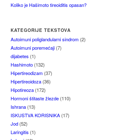
Koliko je Hašimoto tireoiditis opasan?
KATEGORIJE TEKSTOVA
Autoimuni poliglandularni sindrom
(2)
Autoimuni poremećaji
(7)
dijabetes
(1)
Hashimoto
(132)
Hipertireodizam
(37)
Hipertireoidoza
(36)
Hipotireoza
(172)
Hormoni štitaste žlezde
(110)
Ishrana
(13)
ISKUSTVA KORISNIKA
(17)
Jod
(52)
Laringitis
(1)