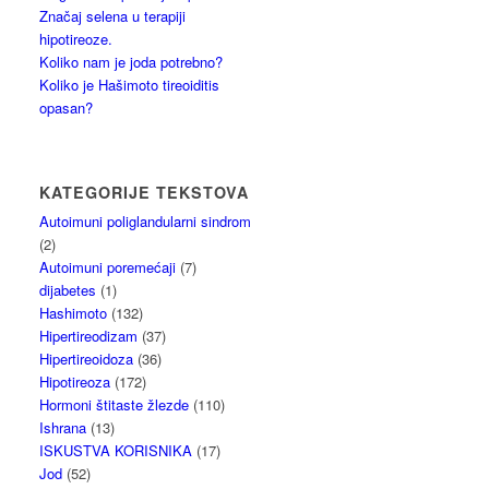
Značaj selena u terapiji
hipotireoze.
Koliko nam je joda potrebno?
Koliko je Hašimoto tireoiditis
opasan?
KATEGORIJE TEKSTOVA
Autoimuni poliglandularni sindrom
(2)
Autoimuni poremećaji
(7)
dijabetes
(1)
Hashimoto
(132)
Hipertireodizam
(37)
Hipertireoidoza
(36)
Hipotireoza
(172)
Hormoni štitaste žlezde
(110)
Ishrana
(13)
ISKUSTVA KORISNIKA
(17)
Jod
(52)