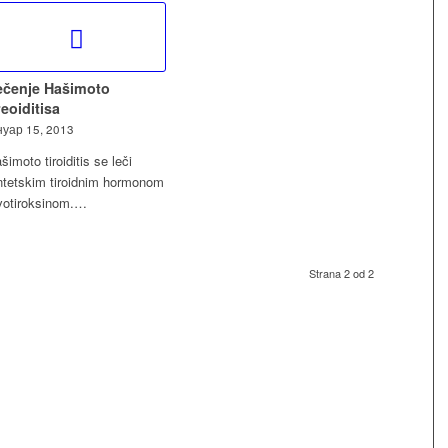
ečenje Hašimoto
reoiditisa
нуар 15, 2013
šimoto tiroiditis se leči
ntetskim tiroidnim hormonom
votiroksinom.…
Strana 2 od 2