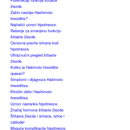
Poremećaji funkcije štitaste
žlezde.
Zašto nastaje Hashimoto
tireoiditis?
Najčešći uzroci hipotireoze.
Rešenje za smanjenu funkciju
štitaste žlezde.
Osnovna pravila ishrane kod
hipotireoze.
Ultrazvučni pregled štitaste
žlezde.
Koliko je Hašimoto tireoiditis
opasan?
Simptomi i dijagnoza Hašimoto
tireoiditisa.
Klinički oblici Hashimoto
tireoiditisa.
Uzroci nastanka hipotireoze.
Značaj hormona štitaste žlezde.
Štitasta žlezda i ishrana, istine i
zablude!
Moguće komplikacije hipotireoze.