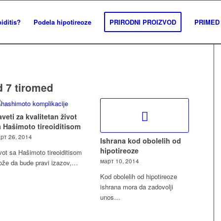
iditis?
Podela hipotireoze
PRIRODNI PROIZVOD
PRIMED 
 7 tiromed
veti za kvalitetan život
a Hašimoto tireoiditisom
рт 26, 2014
Ishrana kod obolelih od
hipotireoze
vot sa Hašimoto tireoiditisom
март 10, 2014
že da bude pravi izazov,…
Kod obolelih od hipotireoze
ishrana mora da zadovolji
unos…