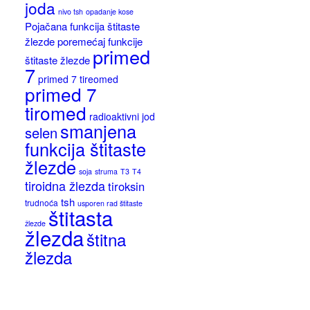
joda
nivo tsh
opadanje kose
Pojačana funkcija štitaste
žlezde
poremećaj funkcije
primed
štitaste žlezde
7
primed 7 tireomed
primed 7
tiromed
radioaktivni jod
smanjena
selen
funkcija štitaste
žlezde
soja
struma
T3
T4
tiroidna žlezda
tiroksin
tsh
trudnoća
usporen rad štitaste
štitasta
žlezde
žlezda
štitna
žlezda