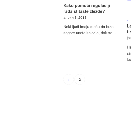
Kako pomoći regulaciji
rada štitaste žlezde?
април 8, 2013
L
Neki ljudi imaju sreću da brzo
ti
sagore unete kalorije, dok se…
ја
Ha
si
le
1
2