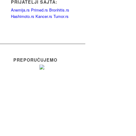
PRIJATELJI SAJTA:
Anemija.rs
Primed.rs
Bronhitis.rs
Hashimoto.rs
Kancer.rs
Tumor.rs
PREPORUČUJEMO