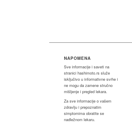
NAPOMENA
Sve informacije i saveti na
stranici hashimoto.rs služe
isključivo u informativne svrhe i
ne mogu da zamene stručno
mišljenje i pregled lekara.
Za sve informacije o vašem
zdravlju i prepoznatim
simptomima obratite se
nadležnom lekaru.