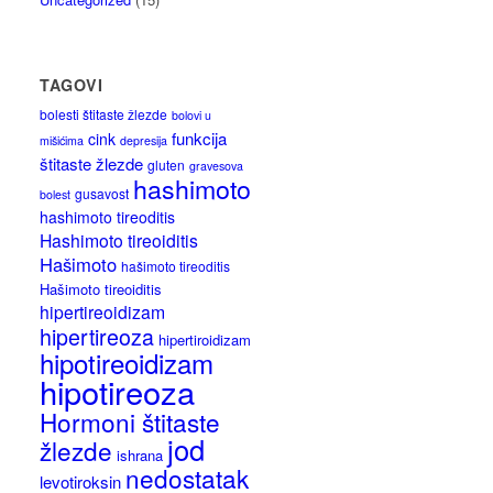
TAGOVI
bolesti štitaste žlezde
bolovi u
funkcija
cink
mišićima
depresija
štitaste žlezde
gluten
gravesova
hashimoto
gusavost
bolest
hashimoto tireoditis
Hashimoto tireoiditis
Hašimoto
hašimoto tireoditis
Hašimoto tireoiditis
hipertireoidizam
hipertireoza
hipertiroidizam
hipotireoidizam
hipotireoza
Hormoni štitaste
jod
žlezde
ishrana
nedostatak
levotiroksin