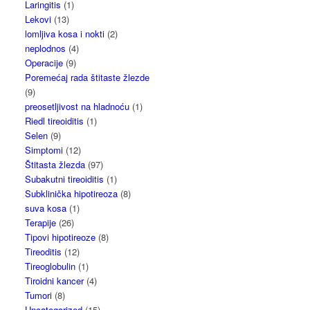
Laringitis
(1)
Lekovi
(13)
lomljiva kosa i nokti
(2)
neplodnos
(4)
Operacije
(9)
Poremećaj rada štitaste žlezde
(9)
preosetljivost na hladnoću
(1)
Riedl tireoiditis
(1)
Selen
(9)
Simptomi
(12)
Štitasta žlezda
(97)
Subakutni tireoiditis
(1)
Subklinička hipotireoza
(8)
suva kosa
(1)
Terapije
(26)
Tipovi hipotireoze
(8)
Tireoditis
(12)
Tireoglobulin
(1)
Tiroidni kancer
(4)
Tumori
(8)
Uncategorized
(15)