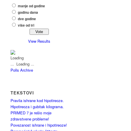
manje od godine
godinu dana
dve godine
više od tri
View Results
Loading ...
Polls Archive
TEKSTOVI
Pravila ishrane kod hipotireoze.
Hipotireoza i gubitak kilograma.
PRIMED 7 je rešio moje
zdravstvene probleme!
Povezanost ishrane i hipotireoze!