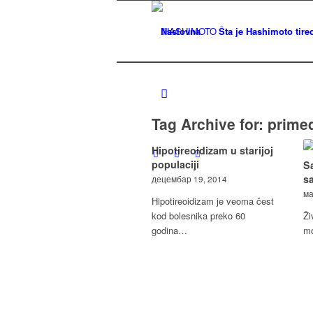
Naslovna
Šta je Hashimoto tireo
Tag Archive for:
primed
Hipotireoidizam u starijoj
populaciji
Sa
s
децембар 19, 2014
ма
Hipotireoidizam je veoma čest
kod bolesnika preko 60
Ži
godina…
mo