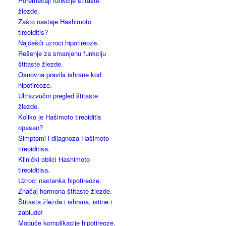
Poremećaji funkcije štitaste
žlezde.
Zašto nastaje Hashimoto
tireoiditis?
Najčešći uzroci hipotireoze.
Rešenje za smanjenu funkciju
štitaste žlezde.
Osnovna pravila ishrane kod
hipotireoze.
Ultrazvučni pregled štitaste
žlezde.
Koliko je Hašimoto tireoiditis
opasan?
Simptomi i dijagnoza Hašimoto
tireoiditisa.
Klinički oblici Hashimoto
tireoiditisa.
Uzroci nastanka hipotireoze.
Značaj hormona štitaste žlezde.
Štitasta žlezda i ishrana, istine i
zablude!
Moguće komplikacije hipotireoze.