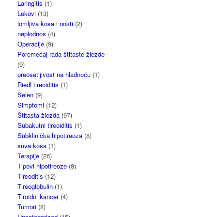
Laringitis
(1)
Lekovi
(13)
lomljiva kosa i nokti
(2)
neplodnos
(4)
Operacije
(9)
Poremećaj rada štitaste žlezde
(9)
preosetljivost na hladnoću
(1)
Riedl tireoiditis
(1)
Selen
(9)
Simptomi
(12)
Štitasta žlezda
(97)
Subakutni tireoiditis
(1)
Subklinička hipotireoza
(8)
suva kosa
(1)
Terapije
(26)
Tipovi hipotireoze
(8)
Tireoditis
(12)
Tireoglobulin
(1)
Tiroidni kancer
(4)
Tumori
(8)
Uncategorized
(15)