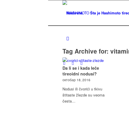
Naslovna
Šta je Hashimoto tireo
Tag Archive for:
vitami
Da li se i kada leče
tireoidni nodusi?
октобар 18, 2016
Nodusi ili čvorići u tkivu
štitaste žlezde su veoma
česta…