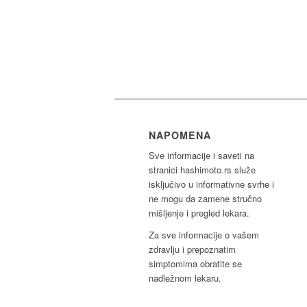
NAPOMENA
Sve informacije i saveti na
stranici hashimoto.rs služe
isključivo u informativne svrhe i
ne mogu da zamene stručno
mišljenje i pregled lekara.
Za sve informacije o vašem
zdravlju i prepoznatim
simptomima obratite se
nadležnom lekaru.