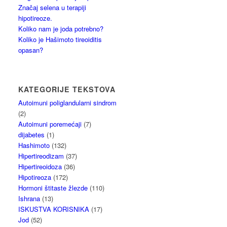
Značaj selena u terapiji
hipotireoze.
Koliko nam je joda potrebno?
Koliko je Hašimoto tireoiditis
opasan?
KATEGORIJE TEKSTOVA
Autoimuni poliglandularni sindrom
(2)
Autoimuni poremećaji
(7)
dijabetes
(1)
Hashimoto
(132)
Hipertireodizam
(37)
Hipertireoidoza
(36)
Hipotireoza
(172)
Hormoni štitaste žlezde
(110)
Ishrana
(13)
ISKUSTVA KORISNIKA
(17)
Jod
(52)