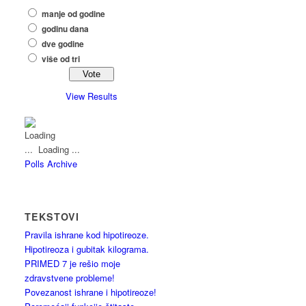
manje od godine
godinu dana
dve godine
više od tri
View Results
Loading ...
Polls Archive
TEKSTOVI
Pravila ishrane kod hipotireoze.
Hipotireoza i gubitak kilograma.
PRIMED 7 je rešio moje
zdravstvene probleme!
Povezanost ishrane i hipotireoze!