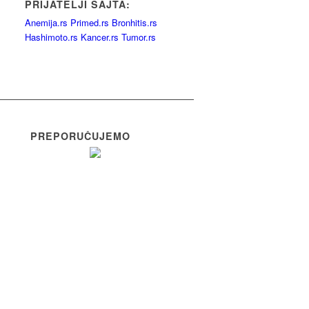
PRIJATELJI SAJTA:
Anemija.rs
Primed.rs
Bronhitis.rs
Hashimoto.rs
Kancer.rs
Tumor.rs
PREPORUČUJEMO