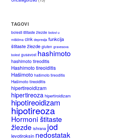
TAGOVI
bolesti štitaste žlezde
bolovi u
funkcija
cink
mišićima
depresija
štitaste žlezde
gluten
gravesova
hashimoto
gusavost
bolest
hashimoto tireoditis
Hashimoto tireoiditis
Hašimoto
hašimoto tireoditis
Hašimoto tireoiditis
hipertireoidizam
hipertireoza
hipertiroidizam
hipotireoidizam
hipotireoza
Hormoni štitaste
jod
žlezde
ishrana
nedostatak
levotiroksin