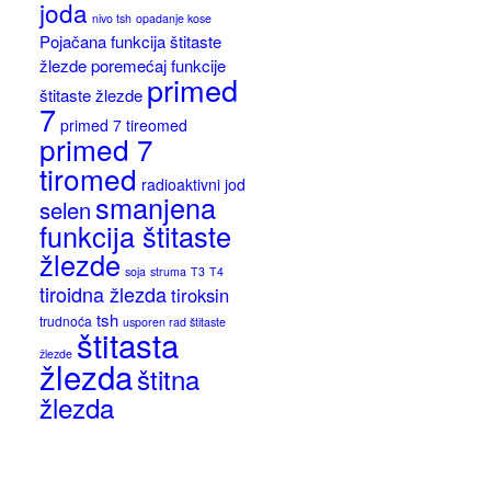
joda
nivo tsh
opadanje kose
Pojačana funkcija štitaste
žlezde
poremećaj funkcije
primed
štitaste žlezde
7
primed 7 tireomed
primed 7
tiromed
radioaktivni jod
smanjena
selen
funkcija štitaste
žlezde
soja
struma
T3
T4
tiroidna žlezda
tiroksin
tsh
trudnoća
usporen rad štitaste
štitasta
žlezde
žlezda
štitna
žlezda