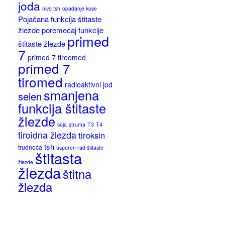
joda
nivo tsh
opadanje kose
Pojačana funkcija štitaste
žlezde
poremećaj funkcije
primed
štitaste žlezde
7
primed 7 tireomed
primed 7
tiromed
radioaktivni jod
smanjena
selen
funkcija štitaste
žlezde
soja
struma
T3
T4
tiroidna žlezda
tiroksin
tsh
trudnoća
usporen rad štitaste
štitasta
žlezde
žlezda
štitna
žlezda