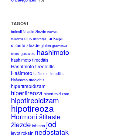
TAGOVI
bolesti štitaste žlezde
bolovi u
funkcija
cink
mišićima
depresija
štitaste žlezde
gluten
gravesova
hashimoto
gusavost
bolest
hashimoto tireoditis
Hashimoto tireoiditis
Hašimoto
hašimoto tireoditis
Hašimoto tireoiditis
hipertireoidizam
hipertireoza
hipertiroidizam
hipotireoidizam
hipotireoza
Hormoni štitaste
jod
žlezde
ishrana
nedostatak
levotiroksin