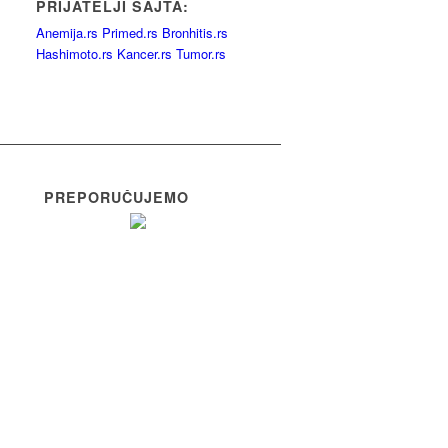
PRIJATELJI SAJTA:
Anemija.rs
Primed.rs
Bronhitis.rs
Hashimoto.rs
Kancer.rs
Tumor.rs
PREPORUČUJEMO