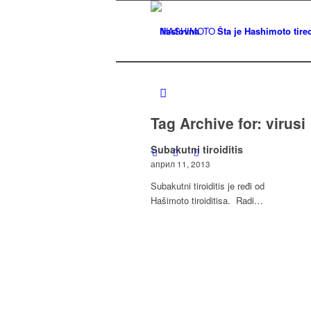
Naslovna
Šta je Hashimoto tireo
Tag Archive for:
virusi
Subakutni tiroiditis
април 11, 2013
Subakutni tiroiditis je ređi od
Hašimoto tiroiditisa. Radi…