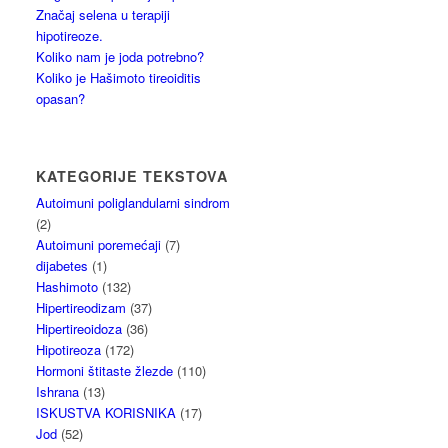
Značaj selena u terapiji
hipotireoze.
Koliko nam je joda potrebno?
Koliko je Hašimoto tireoiditis
opasan?
KATEGORIJE TEKSTOVA
Autoimuni poliglandularni sindrom
(2)
Autoimuni poremećaji
(7)
dijabetes
(1)
Hashimoto
(132)
Hipertireodizam
(37)
Hipertireoidoza
(36)
Hipotireoza
(172)
Hormoni štitaste žlezde
(110)
Ishrana
(13)
ISKUSTVA KORISNIKA
(17)
Jod
(52)