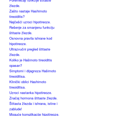
Poremećaji funkcije štitaste
žlezde.
Zašto nastaje Hashimoto
tireoiditis?
Najčešći uzroci hipotireoze.
Rešenje za smanjenu funkciju
štitaste žlezde.
Osnovna pravila ishrane kod
hipotireoze.
Ultrazvučni pregled štitaste
žlezde.
Koliko je Hašimoto tireoiditis
opasan?
Simptomi i dijagnoza Hašimoto
tireoiditisa.
Klinički oblici Hashimoto
tireoiditisa.
Uzroci nastanka hipotireoze.
Značaj hormona štitaste žlezde.
Štitasta žlezda i ishrana, istine i
zablude!
Moguće komplikacije hipotireoze.