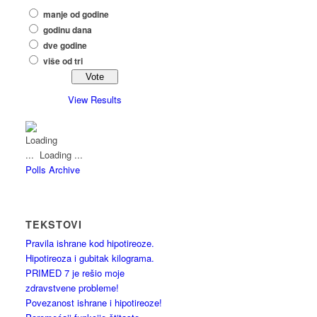
manje od godine
godinu dana
dve godine
više od tri
View Results
Loading ...
Polls Archive
TEKSTOVI
Pravila ishrane kod hipotireoze.
Hipotireoza i gubitak kilograma.
PRIMED 7 je rešio moje
zdravstvene probleme!
Povezanost ishrane i hipotireoze!