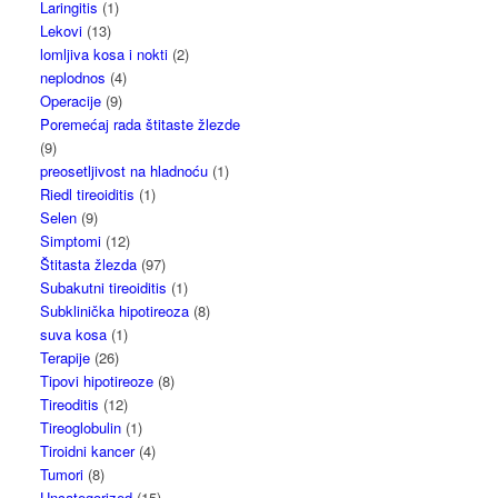
Laringitis
(1)
Lekovi
(13)
lomljiva kosa i nokti
(2)
neplodnos
(4)
Operacije
(9)
Poremećaj rada štitaste žlezde
(9)
preosetljivost na hladnoću
(1)
Riedl tireoiditis
(1)
Selen
(9)
Simptomi
(12)
Štitasta žlezda
(97)
Subakutni tireoiditis
(1)
Subklinička hipotireoza
(8)
suva kosa
(1)
Terapije
(26)
Tipovi hipotireoze
(8)
Tireoditis
(12)
Tireoglobulin
(1)
Tiroidni kancer
(4)
Tumori
(8)
Uncategorized
(15)