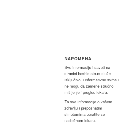
NAPOMENA
Sve informacije i saveti na
stranici hashimoto.rs služe
isključivo u informativne svrhe i
ne mogu da zamene stručno
mišljenje i pregled lekara.
Za sve informacije o vašem
zdravlju i prepoznatim
simptomima obratite se
nadležnom lekaru.