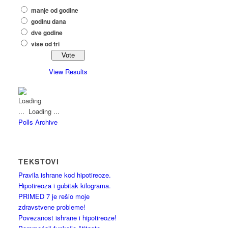
manje od godine
godinu dana
dve godine
više od tri
View Results
Loading ...
Polls Archive
TEKSTOVI
Pravila ishrane kod hipotireoze.
Hipotireoza i gubitak kilograma.
PRIMED 7 je rešio moje
zdravstvene probleme!
Povezanost ishrane i hipotireoze!