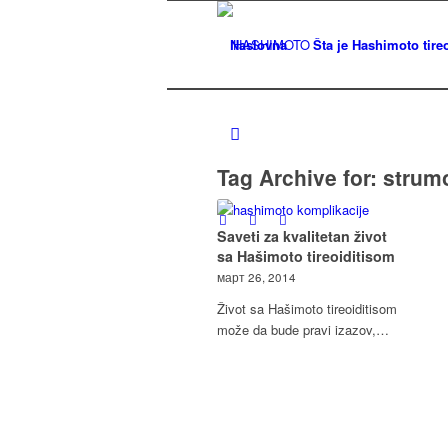
Naslovna
Šta je Hashimoto tireo
Tag Archive for:
strum
Saveti za kvalitetan život
sa Hašimoto tireoiditisom
март 26, 2014
Život sa Hašimoto tireoiditisom
može da bude pravi izazov,…