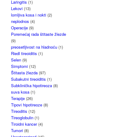
Laringitis
(1)
Lekovi
(13)
lomljiva kosa i nokti
(2)
neplodnos
(4)
Operacije
(9)
Poremećaj rada štitaste žlezde
(9)
preosetljivost na hladnoću
(1)
Riedl tireoiditis
(1)
Selen
(9)
Simptomi
(12)
Štitasta žlezda
(97)
Subakutni tireoiditis
(1)
Subklinička hipotireoza
(8)
suva kosa
(1)
Terapije
(26)
Tipovi hipotireoze
(8)
Tireoditis
(12)
Tireoglobulin
(1)
Tiroidni kancer
(4)
Tumori
(8)
Uncategorized
(15)