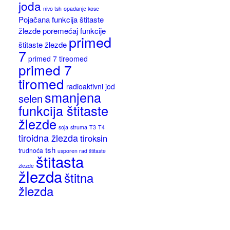
joda
nivo tsh
opadanje kose
Pojačana funkcija štitaste
žlezde
poremećaj funkcije
primed
štitaste žlezde
7
primed 7 tireomed
primed 7
tiromed
radioaktivni jod
smanjena
selen
funkcija štitaste
žlezde
soja
struma
T3
T4
tiroidna žlezda
tiroksin
tsh
trudnoća
usporen rad štitaste
štitasta
žlezde
žlezda
štitna
žlezda