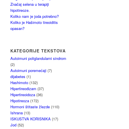
Značaj selena u terapiji
hipotireoze.
Koliko nam je joda potrebno?
Koliko je Hašimoto tireoiditis
opasan?
KATEGORIJE TEKSTOVA
Autoimuni poliglandularni sindrom
(2)
Autoimuni poremećaji
(7)
dijabetes
(1)
Hashimoto
(132)
Hipertireodizam
(37)
Hipertireoidoza
(36)
Hipotireoza
(172)
Hormoni štitaste žlezde
(110)
Ishrana
(13)
ISKUSTVA KORISNIKA
(17)
Jod
(52)