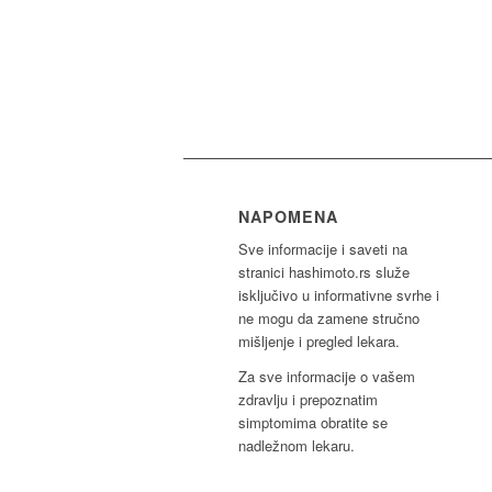
NAPOMENA
Sve informacije i saveti na
stranici hashimoto.rs služe
isključivo u informativne svrhe i
ne mogu da zamene stručno
mišljenje i pregled lekara.
Za sve informacije o vašem
zdravlju i prepoznatim
simptomima obratite se
nadležnom lekaru.