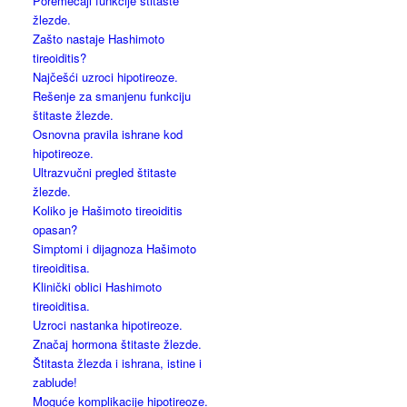
Poremećaji funkcije štitaste
žlezde.
Zašto nastaje Hashimoto
tireoiditis?
Najčešći uzroci hipotireoze.
Rešenje za smanjenu funkciju
štitaste žlezde.
Osnovna pravila ishrane kod
hipotireoze.
Ultrazvučni pregled štitaste
žlezde.
Koliko je Hašimoto tireoiditis
opasan?
Simptomi i dijagnoza Hašimoto
tireoiditisa.
Klinički oblici Hashimoto
tireoiditisa.
Uzroci nastanka hipotireoze.
Značaj hormona štitaste žlezde.
Štitasta žlezda i ishrana, istine i
zablude!
Moguće komplikacije hipotireoze.