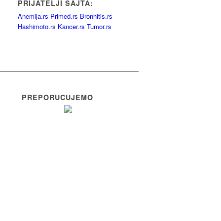
PRIJATELJI SAJTA:
Anemija.rs
Primed.rs
Bronhitis.rs
Hashimoto.rs
Kancer.rs
Tumor.rs
PREPORUČUJEMO