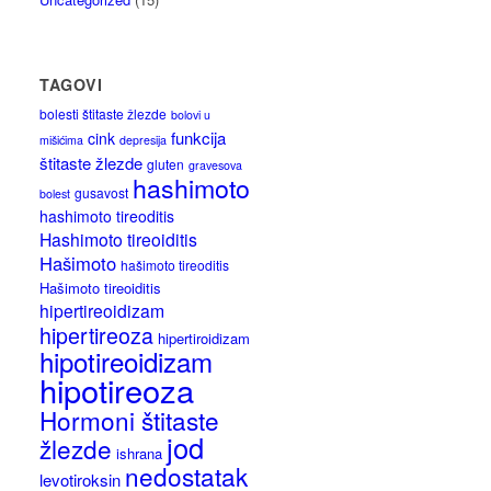
TAGOVI
bolesti štitaste žlezde
bolovi u
funkcija
cink
mišićima
depresija
štitaste žlezde
gluten
gravesova
hashimoto
gusavost
bolest
hashimoto tireoditis
Hashimoto tireoiditis
Hašimoto
hašimoto tireoditis
Hašimoto tireoiditis
hipertireoidizam
hipertireoza
hipertiroidizam
hipotireoidizam
hipotireoza
Hormoni štitaste
jod
žlezde
ishrana
nedostatak
levotiroksin