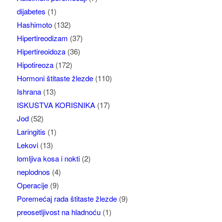
dijabetes
(1)
Hashimoto
(132)
Hipertireodizam
(37)
Hipertireoidoza
(36)
Hipotireoza
(172)
Hormoni štitaste žlezde
(110)
Ishrana
(13)
ISKUSTVA KORISNIKA
(17)
Jod
(52)
Laringitis
(1)
Lekovi
(13)
lomljiva kosa i nokti
(2)
neplodnos
(4)
Operacije
(9)
Poremećaj rada štitaste žlezde
(9)
preosetljivost na hladnoću
(1)