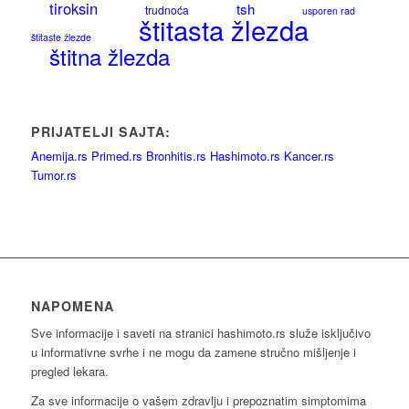
tiroksin
tsh
trudnoća
usporen rad
štitasta žlezda
štitaste žlezde
štitna žlezda
PRIJATELJI SAJTA:
Anemija.rs
Primed.rs
Bronhitis.rs
Hashimoto.rs
Kancer.rs
Tumor.rs
NAPOMENA
Sve informacije i saveti na stranici hashimoto.rs služe isključivo
u informativne svrhe i ne mogu da zamene stručno mišljenje i
pregled lekara.
Za sve informacije o vašem zdravlju i prepoznatim simptomima