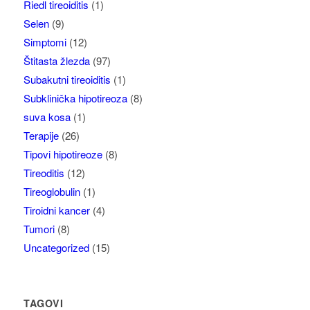
Riedl tireoiditis
(1)
Selen
(9)
Simptomi
(12)
Štitasta žlezda
(97)
Subakutni tireoiditis
(1)
Subklinička hipotireoza
(8)
suva kosa
(1)
Terapije
(26)
Tipovi hipotireoze
(8)
Tireoditis
(12)
Tireoglobulin
(1)
Tiroidni kancer
(4)
Tumori
(8)
Uncategorized
(15)
TAGOVI