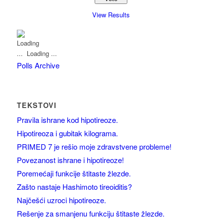
View Results
Loading ...
Polls Archive
TEKSTOVI
Pravila ishrane kod hipotireoze.
Hipotireoza i gubitak kilograma.
PRIMED 7 je rešio moje zdravstvene probleme!
Povezanost ishrane i hipotireoze!
Poremećaji funkcije štitaste žlezde.
Zašto nastaje Hashimoto tireoiditis?
Najčešći uzroci hipotireoze.
Rešenje za smanjenu funkciju štitaste žlezde.