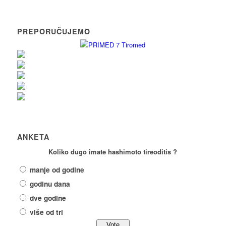
PREPORUČUJEMO
ANKETA
Koliko dugo imate hashimoto tireoditis ?
manje od godine
godinu dana
dve godine
više od tri