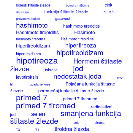
cink
bolesti štitaste žlezde
bolovi u mišićima
funkcija štitaste žlezde
gluten
depresija
gusavost
gravesova bolest
hashimoto
hashimoto tireoditis
Hašimoto
Hashimoto tireoiditis
Hašimoto tireoiditis
hašimoto tireoditis
hipertireoza
hipertireoidizam
hipotireoidizam
hipertiroidizam
hipotireoza
Hormoni štitaste
jod
žlezde
ishrana
nedostatak joda
levotiroksin
nivo
Pojačana funkcija štitaste
tsh
opadanje kose
žlezde
poremećaj funkcije štitaste žlezde
primed 7
primed 7 tireomed
primed 7 tiromed
radioaktivni
smanjena funkcija
selen
jod
štitaste žlezde
soja
struma
tiroidna žlezda
T3
T4