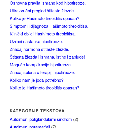
Osnovna pravila ishrane kod hipotireoze.
Ultrazvučni pregled štitaste žlezde.
Koliko je Hašimoto tireoiditis opasan?
Simptomi i dijagnoza Hašimoto tireoiditisa.
Klinički oblici Hashimoto tireoiditisa.
Uzroci nastanka hipotireoze.
Značaj hormona štitaste žlezde.
Štitasta žlezda i ishrana, istine i zablude!
Moguće komplikacije hipotireoze.
Značaj selena u terapiji hipotireoze.
Koliko nam je joda potrebno?
Koliko je Hašimoto tireoiditis opasan?
KATEGORIJE TEKSTOVA
Autoimuni poliglandularni sindrom
(2)
Autoimuni poremećaji
(7)