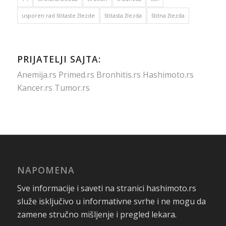
usporen rad štitaste žlezde
štitasta žlezda
štitna žlezda
PRIJATELJI SAJTA:
Anemija.rs
Primed.rs
Bronhitis.rs
Hashimoto.rs
Kancer.rs
Tumor.rs
NAPOMENA
Sve informacije i saveti na stranici hashimoto.rs
služe isključivo u informativne svrhe i ne mogu da
zamene stručno mišljenje i pregled lekara.