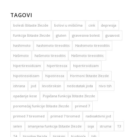
TAGOVI
bolesti štitaste žlezde
bolovi u mišićima
cink
depresija
funkcija štitaste žlezde
gluten
gravesova bolest
gusavost
hashimoto
hashimoto tireoditis
Hashimoto tireoiditis
Hašimoto
hašimoto tireoditis
Hašimoto tireoiditis
hipertireoidizam
hipertireoza
hipertiroidizam
hipotireoidizam
hipotireoza
Hormoni štitaste žlezde
ishrana
jod
levotiroksin
nedostatak joda
nivo tsh
opadanje kose
Pojačana funkcija štitaste žlezde
poremećaj funkcije štitaste žlezde
primed 7
primed 7 tireomed
primed 7 tiromed
radioaktivni jod
selen
smanjena funkcija štitaste žlezde
soja
struma
T3
T4
tiroidna žlezda
tiroksin
trudnoća
tsh