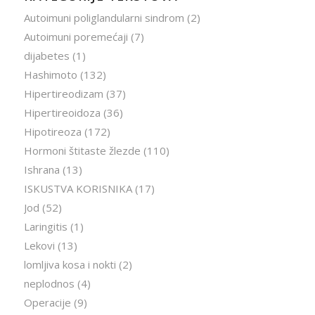
Autoimuni poliglandularni sindrom
(2)
Autoimuni poremećaji
(7)
dijabetes
(1)
Hashimoto
(132)
Hipertireodizam
(37)
Hipertireoidoza
(36)
Hipotireoza
(172)
Hormoni štitaste žlezde
(110)
Ishrana
(13)
ISKUSTVA KORISNIKA
(17)
Jod
(52)
Laringitis
(1)
Lekovi
(13)
lomljiva kosa i nokti
(2)
neplodnos
(4)
Operacije
(9)