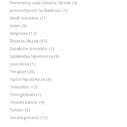
Poremećaj rada štitaste žlezde
(9)
preosetljivost na hladnoću
(1)
Riedl tireoiditis
(1)
Selen
(9)
Simptomi
(12)
Štitasta žlezda
(97)
Subakutni tireoiditis
(1)
Subklinička hipotireoza
(8)
suva kosa
(1)
Terapije
(26)
Tipovi hipotireoze
(8)
Tireoditis
(12)
Tireoglobulin
(1)
Tiroidni kancer
(4)
Tumori
(8)
Uncategorized
(15)