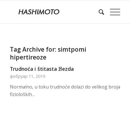
Tag Archive for:
simtpomi
hipertireoze
Trudnoća i štitasta žlezda
фебруар 11, 2019
Normalno, u toku trudnoće dolazi do velikog broja
fizioloških…