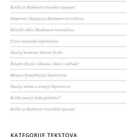
Koliko je Hašimoto tireoiditis opasan?
Simptomi i dijagnoza Hašimoto tireoiditisa.
Klinički oblici Hashimoto tireoiditisa.
Uzroci nastanka hipotireoze.
Značaj hormona štitaste žlezde.
Štitasta žlezda i ishrana, istine i zablude!
Moguće komplikacije hipotireoze.
Značaj selena u terapiji hipotireoze.
Koliko nam je joda potrebno?
Koliko je Hašimoto tireoiditis opasan?
KATEGORIJE TEKSTOVA