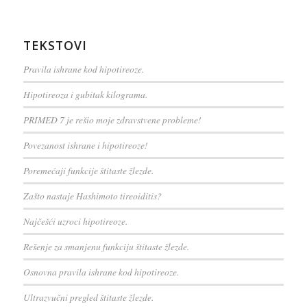
TEKSTOVI
Pravila ishrane kod hipotireoze.
Hipotireoza i gubitak kilograma.
PRIMED 7 je rešio moje zdravstvene probleme!
Povezanost ishrane i hipotireoze!
Poremećaji funkcije štitaste žlezde.
Zašto nastaje Hashimoto tireoiditis?
Najčešći uzroci hipotireoze.
Rešenje za smanjenu funkciju štitaste žlezde.
Osnovna pravila ishrane kod hipotireoze.
Ultrazvučni pregled štitaste žlezde.