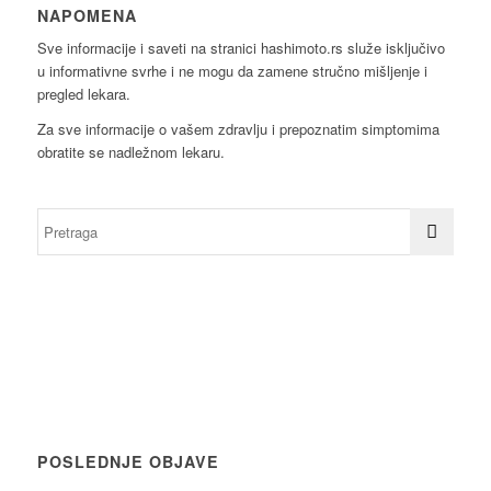
NAPOMENA
Sve informacije i saveti na stranici hashimoto.rs služe isključivo
u informativne svrhe i ne mogu da zamene stručno mišljenje i
pregled lekara.
Za sve informacije o vašem zdravlju i prepoznatim simptomima
obratite se nadležnom lekaru.
POSLEDNJE OBJAVE