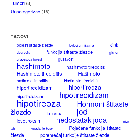
Tumori
(8)
Uncategorized
(15)
TAGOVI
cink
bolesti štitaste žlezde
bolovi u mišićima
funkcija štitaste žlezde
gluten
depresija
gusavost
gravesova bolest
hashimoto
hashimoto tireoditis
Hašimoto
Hashimoto tireoiditis
Hašimoto tireoiditis
hašimoto tireoditis
hipertireoza
hipertireoidizam
hipotireoidizam
hipertiroidizam
hipotireoza
Hormoni štitaste
jod
žlezde
ishrana
nedostatak joda
levotiroksin
nivo
Pojačana funkcija štitaste
tsh
opadanje kose
žlezde
poremećaj funkcije štitaste žlezde