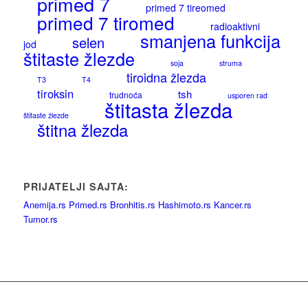
primed 7
primed 7 tireomed
primed 7 tiromed
radioaktivni
smanjena funkcija
selen
jod
štitaste žlezde
soja
struma
tiroidna žlezda
T3
T4
tiroksin
tsh
trudnoća
usporen rad
štitasta žlezda
štitaste žlezde
štitna žlezda
PRIJATELJI SAJTA:
Anemija.rs
Primed.rs
Bronhitis.rs
Hashimoto.rs
Kancer.rs
Tumor.rs