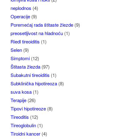
neplodnos
(4)
Operacije
(9)
Poremećaj rada štitaste žlezde
(9)
preosetljivost na hladnoću
(1)
Riedl tireoiditis
(1)
Selen
(9)
Simptomi
(12)
Štitasta žlezda
(97)
Subakutni tireoiditis
(1)
Subklinička hipotireoza
(8)
suva kosa
(1)
Terapije
(26)
Tipovi hipotireoze
(8)
Tireoditis
(12)
Tireoglobulin
(1)
Tiroidni kancer
(4)