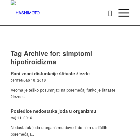
Tag Archive for:
simptomi
hipotiroidizma
Rani znaci disfunkcije štitaste žlezde
септембар 18, 2018
Veoma je teško posumnjati na poremećaj funkcije štitaste
žlezde…
Posledice nedostatka joda u organizmu
мај 11, 2016
Nedostatak joda u organizmu dovodi do niza različitih
poremećaja…