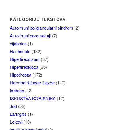
KATEGORIJE TEKSTOVA
Autoimuni poliglandularni sindrom
(2)
Autoimuni poremećaji
(7)
dijabetes
(1)
Hashimoto
(132)
Hipertireodizam
(37)
Hipertireoidoza
(36)
Hipotireoza
(172)
Hormoni štitaste žlezde
(110)
Ishrana
(13)
ISKUSTVA KORISNIKA
(17)
Jod
(52)
Laringitis
(1)
Lekovi
(13)
lomljiva kosa i nokti
(2)