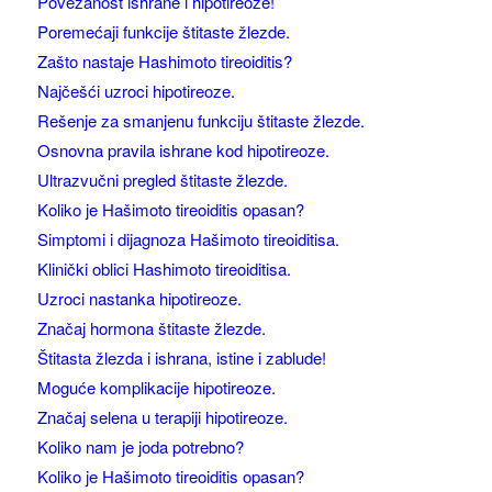
Povezanost ishrane i hipotireoze!
Poremećaji funkcije štitaste žlezde.
Zašto nastaje Hashimoto tireoiditis?
Najčešći uzroci hipotireoze.
Rešenje za smanjenu funkciju štitaste žlezde.
Osnovna pravila ishrane kod hipotireoze.
Ultrazvučni pregled štitaste žlezde.
Koliko je Hašimoto tireoiditis opasan?
Simptomi i dijagnoza Hašimoto tireoiditisa.
Klinički oblici Hashimoto tireoiditisa.
Uzroci nastanka hipotireoze.
Značaj hormona štitaste žlezde.
Štitasta žlezda i ishrana, istine i zablude!
Moguće komplikacije hipotireoze.
Značaj selena u terapiji hipotireoze.
Koliko nam je joda potrebno?
Koliko je Hašimoto tireoiditis opasan?