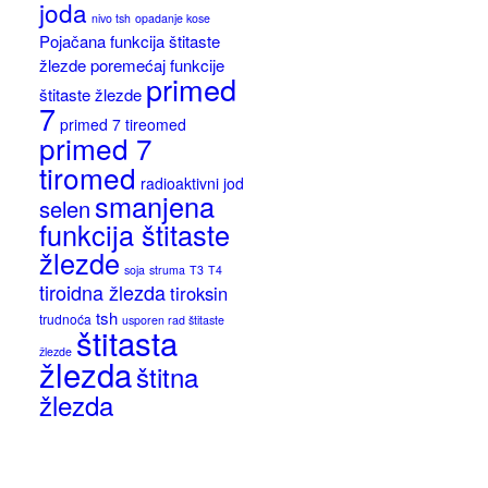
joda
nivo tsh
opadanje kose
Pojačana funkcija štitaste
žlezde
poremećaj funkcije
primed
štitaste žlezde
7
primed 7 tireomed
primed 7
tiromed
radioaktivni jod
smanjena
selen
funkcija štitaste
žlezde
soja
struma
T3
T4
tiroidna žlezda
tiroksin
tsh
trudnoća
usporen rad štitaste
štitasta
žlezde
žlezda
štitna
žlezda