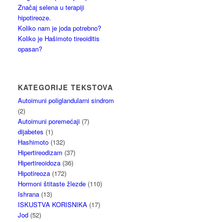
Značaj selena u terapiji
hipotireoze.
Koliko nam je joda potrebno?
Koliko je Hašimoto tireoiditis
opasan?
KATEGORIJE TEKSTOVA
Autoimuni poliglandularni sindrom
(2)
Autoimuni poremećaji
(7)
dijabetes
(1)
Hashimoto
(132)
Hipertireodizam
(37)
Hipertireoidoza
(36)
Hipotireoza
(172)
Hormoni štitaste žlezde
(110)
Ishrana
(13)
ISKUSTVA KORISNIKA
(17)
Jod
(52)