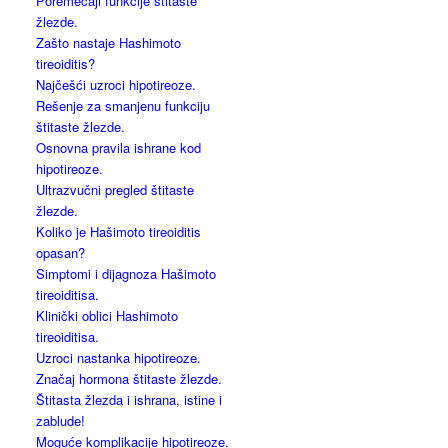
Poremećaji funkcije štitaste
žlezde.
Zašto nastaje Hashimoto
tireoiditis?
Najčešći uzroci hipotireoze.
Rešenje za smanjenu funkciju
štitaste žlezde.
Osnovna pravila ishrane kod
hipotireoze.
Ultrazvučni pregled štitaste
žlezde.
Koliko je Hašimoto tireoiditis
opasan?
Simptomi i dijagnoza Hašimoto
tireoiditisa.
Klinički oblici Hashimoto
tireoiditisa.
Uzroci nastanka hipotireoze.
Značaj hormona štitaste žlezde.
Štitasta žlezda i ishrana, istine i
zablude!
Moguće komplikacije hipotireoze.