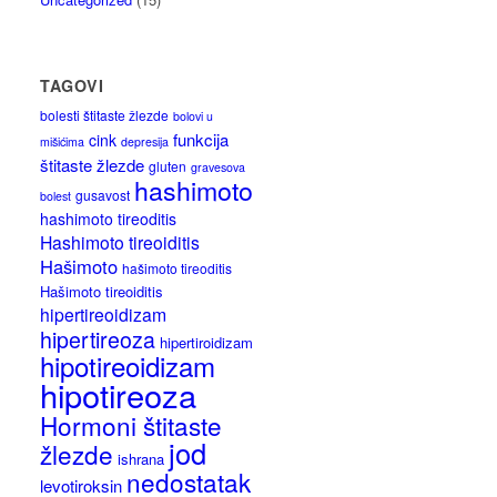
TAGOVI
bolesti štitaste žlezde
bolovi u
funkcija
cink
mišićima
depresija
štitaste žlezde
gluten
gravesova
hashimoto
gusavost
bolest
hashimoto tireoditis
Hashimoto tireoiditis
Hašimoto
hašimoto tireoditis
Hašimoto tireoiditis
hipertireoidizam
hipertireoza
hipertiroidizam
hipotireoidizam
hipotireoza
Hormoni štitaste
jod
žlezde
ishrana
nedostatak
levotiroksin