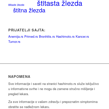
štitasta žlezda
štitaste žlezde
štitna žlezda
PRIJATELJI SAJTA:
Anemija.rs
Primed.rs
Bronhitis.rs
Hashimoto.rs
Kancer.rs
Tumor.rs
NAPOMENA
Sve informacije i saveti na stranici hashimoto.rs služe isključivo
u informativne svrhe i ne mogu da zamene stručno mišljenje i
pregled lekara.
Za sve informacije o vašem zdravlju i prepoznatim simptomima
obratite se nadležnom lekaru.