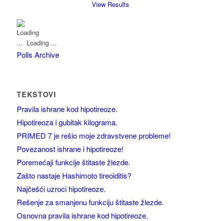
View Results
Loading ...
Polls Archive
TEKSTOVI
Pravila ishrane kod hipotireoze.
Hipotireoza i gubitak kilograma.
PRIMED 7 je rešio moje zdravstvene probleme!
Povezanost ishrane i hipotireoze!
Poremećaji funkcije štitaste žlezde.
Zašto nastaje Hashimoto tireoiditis?
Najčešći uzroci hipotireoze.
Rešenje za smanjenu funkciju štitaste žlezde.
Osnovna pravila ishrane kod hipotireoze.