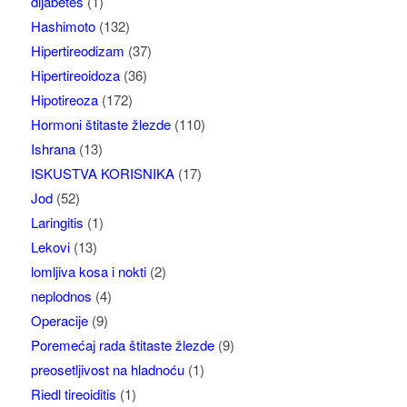
dijabetes
(1)
Hashimoto
(132)
Hipertireodizam
(37)
Hipertireoidoza
(36)
Hipotireoza
(172)
Hormoni štitaste žlezde
(110)
Ishrana
(13)
ISKUSTVA KORISNIKA
(17)
Jod
(52)
Laringitis
(1)
Lekovi
(13)
lomljiva kosa i nokti
(2)
neplodnos
(4)
Operacije
(9)
Poremećaj rada štitaste žlezde
(9)
preosetljivost na hladnoću
(1)
Riedl tireoiditis
(1)