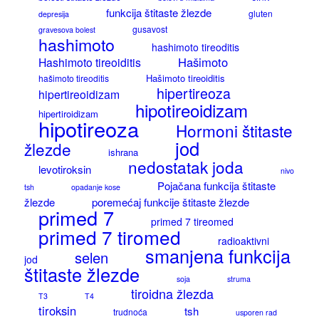
funkcija štitaste žlezde
gluten
depresija
gusavost
gravesova bolest
hashimoto
hashimoto tireoditis
Hašimoto
Hashimoto tireoiditis
Hašimoto tireoiditis
hašimoto tireoditis
hipertireoza
hipertireoidizam
hipotireoidizam
hipertiroidizam
hipotireoza
Hormoni štitaste
jod
žlezde
ishrana
nedostatak joda
levotiroksin
nivo
Pojačana funkcija štitaste
tsh
opadanje kose
žlezde
poremećaj funkcije štitaste žlezde
primed 7
primed 7 tireomed
primed 7 tiromed
radioaktivni
smanjena funkcija
selen
jod
štitaste žlezde
soja
struma
tiroidna žlezda
T3
T4
tiroksin
tsh
trudnoća
usporen rad