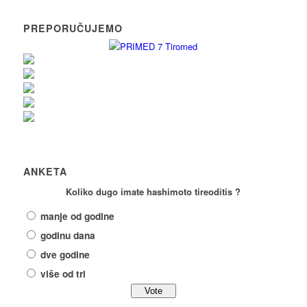
PREPORUČUJEMO
ANKETA
Koliko dugo imate hashimoto tireoditis ?
manje od godine
godinu dana
dve godine
više od tri