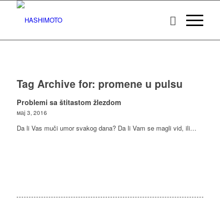
Tag Archive for:
promene u pulsu
Problemi sa štitastom žlezdom
мај 3, 2016
Da li Vas muči umor svakog dana? Da li Vam se magli vid, ili…