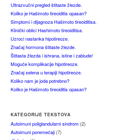
Ultrazvučni pregled štitaste žlezde.
Koliko je Hašimoto tireoiditis opasan?
Simptomi i dijagnoza Hašimoto tireoiditisa.
Klinički oblici Hashimoto tireoiditisa.
Uzroci nastanka hipotireoze.
Značaj hormona štitaste žlezde.
Štitasta žlezda i ishrana, istine i zablude!
Moguće komplikacije hipotireoze.
Značaj selena u terapiji hipotireoze.
Koliko nam je joda potrebno?
Koliko je Hašimoto tireoiditis opasan?
KATEGORIJE TEKSTOVA
Autoimuni poliglandularni sindrom
(2)
Autoimuni poremećaji
(7)