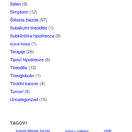
Selen
(9)
Simptomi
(12)
Štitasta žlezda
(97)
Subakutni tireoiditis
(1)
Subklinička hipotireoza
(8)
suva kosa
(1)
Terapije
(26)
Tipovi hipotireoze
(8)
Tireoditis
(12)
Tireoglobulin
(1)
Tiroidni kancer
(4)
Tumori
(8)
Uncategorized
(15)
TAGOVI
cink
bolesti štitaste žlezde
bolovi u mišićima