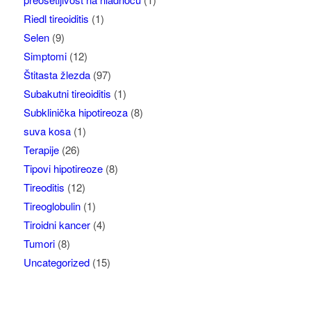
Riedl tireoiditis
(1)
Selen
(9)
Simptomi
(12)
Štitasta žlezda
(97)
Subakutni tireoiditis
(1)
Subklinička hipotireoza
(8)
suva kosa
(1)
Terapije
(26)
Tipovi hipotireoze
(8)
Tireoditis
(12)
Tireoglobulin
(1)
Tiroidni kancer
(4)
Tumori
(8)
Uncategorized
(15)