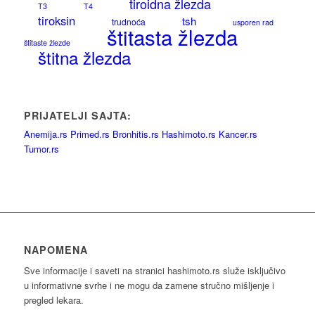
tiroidna žlezda
T3
T4
tiroksin
tsh
trudnoća
usporen rad
štitasta žlezda
štitaste žlezde
štitna žlezda
PRIJATELJI SAJTA:
Anemija.rs
Primed.rs
Bronhitis.rs
Hashimoto.rs
Kancer.rs
Tumor.rs
NAPOMENA
Sve informacije i saveti na stranici hashimoto.rs služe isključivo
u informativne svrhe i ne mogu da zamene stručno mišljenje i
pregled lekara.