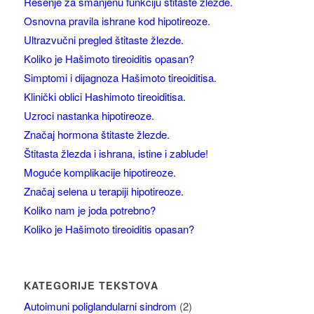
Rešenje za smanjenu funkciju štitaste žlezde.
Osnovna pravila ishrane kod hipotireoze.
Ultrazvučni pregled štitaste žlezde.
Koliko je Hašimoto tireoiditis opasan?
Simptomi i dijagnoza Hašimoto tireoiditisa.
Klinički oblici Hashimoto tireoiditisa.
Uzroci nastanka hipotireoze.
Značaj hormona štitaste žlezde.
Štitasta žlezda i ishrana, istine i zablude!
Moguće komplikacije hipotireoze.
Značaj selena u terapiji hipotireoze.
Koliko nam je joda potrebno?
Koliko je Hašimoto tireoiditis opasan?
KATEGORIJE TEKSTOVA
Autoimuni poliglandularni sindrom
(2)