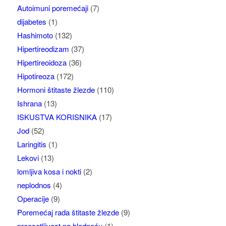
Autoimuni poremećaji
(7)
dijabetes
(1)
Hashimoto
(132)
Hipertireodizam
(37)
Hipertireoidoza
(36)
Hipotireoza
(172)
Hormoni štitaste žlezde
(110)
Ishrana
(13)
ISKUSTVA KORISNIKA
(17)
Jod
(52)
Laringitis
(1)
Lekovi
(13)
lomljiva kosa i nokti
(2)
neplodnos
(4)
Operacije
(9)
Poremećaj rada štitaste žlezde
(9)
preosetljivost na hladnoću
(1)