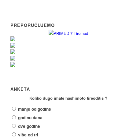
PREPORUČUJEMO
ANKETA
Koliko dugo imate hashimoto tireoditis ?
manje od godine
godinu dana
dve godine
više od tri