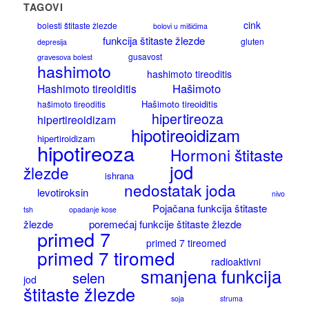
TAGOVI
cink
bolesti štitaste žlezde
bolovi u mišićima
funkcija štitaste žlezde
gluten
depresija
gusavost
gravesova bolest
hashimoto
hashimoto tireoditis
Hašimoto
Hashimoto tireoiditis
Hašimoto tireoiditis
hašimoto tireoditis
hipertireoza
hipertireoidizam
hipotireoidizam
hipertiroidizam
hipotireoza
Hormoni štitaste
jod
žlezde
ishrana
nedostatak joda
levotiroksin
nivo
Pojačana funkcija štitaste
tsh
opadanje kose
žlezde
poremećaj funkcije štitaste žlezde
primed 7
primed 7 tireomed
primed 7 tiromed
radioaktivni
smanjena funkcija
selen
jod
štitaste žlezde
soja
struma