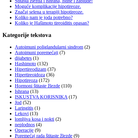
Štitasta žlezda i ishrana, istine i zablude!
Moguće komplikacije hipotireoze.
Značaj selena u terapiji hipotireoze.
Koliko nam je joda potrebno?
Koliko je Hašimoto tireoiditis opasan?
Kategorije tekstova
Autoimuni poliglandularni sindrom
(2)
Autoimuni poremećaji
(7)
dijabetes
(1)
Hashimoto
(132)
Hipertireodizam
(37)
Hipertireoidoza
(36)
Hipotireoza
(172)
Hormoni štitaste žlezde
(110)
Ishrana
(13)
ISKUSTVA KORISNIKA
(17)
Jod
(52)
Laringitis
(1)
Lekovi
(13)
lomljiva kosa i nokti
(2)
neplodnos
(4)
Operacije
(9)
Poremećaj rada štitaste žlezde
(9)