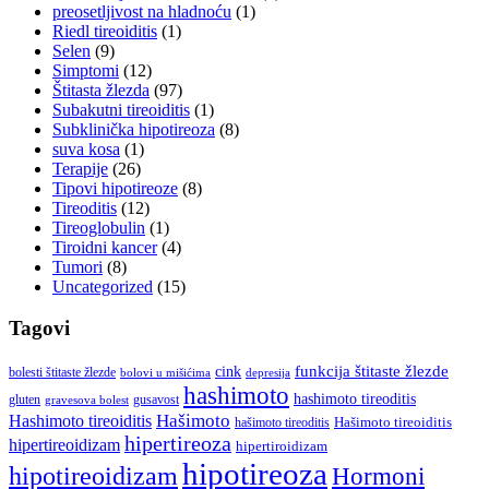
preosetljivost na hladnoću
(1)
Riedl tireoiditis
(1)
Selen
(9)
Simptomi
(12)
Štitasta žlezda
(97)
Subakutni tireoiditis
(1)
Subklinička hipotireoza
(8)
suva kosa
(1)
Terapije
(26)
Tipovi hipotireoze
(8)
Tireoditis
(12)
Tireoglobulin
(1)
Tiroidni kancer
(4)
Tumori
(8)
Uncategorized
(15)
Tagovi
cink
funkcija štitaste žlezde
bolesti štitaste žlezde
bolovi u mišićima
depresija
hashimoto
hashimoto tireoditis
gluten
gusavost
gravesova bolest
Hašimoto
Hashimoto tireoiditis
Hašimoto tireoiditis
hašimoto tireoditis
hipertireoza
hipertireoidizam
hipertiroidizam
hipotireoza
hipotireoidizam
Hormoni