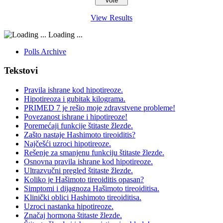
View Results
Loading ...
Polls Archive
Tekstovi
Pravila ishrane kod hipotireoze.
Hipotireoza i gubitak kilograma.
PRIMED 7 je rešio moje zdravstvene probleme!
Povezanost ishrane i hipotireoze!
Poremećaji funkcije štitaste žlezde.
Zašto nastaje Hashimoto tireoiditis?
Najčešći uzroci hipotireoze.
Rešenje za smanjenu funkciju štitaste žlezde.
Osnovna pravila ishrane kod hipotireoze.
Ultrazvučni pregled štitaste žlezde.
Koliko je Hašimoto tireoiditis opasan?
Simptomi i dijagnoza Hašimoto tireoiditisa.
Klinički oblici Hashimoto tireoiditisa.
Uzroci nastanka hipotireoze.
Značaj hormona štitaste žlezde.