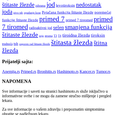
jod
štitaste žlezde
nedostatak
levotiroksin
ishrana
joda
Pojačana funkcija štitaste žlezde
poremećaj
nivo tsh
opadanje kose
primed 7
primed
funkcije štitaste žlezde
primed 7 tireomed
7 tiromed
smanjena funkcija
selen
radioaktivni jod
štitaste žlezde
tiroidna žlezda
tiroksin
soja
struma
T3
T4
štitasta žlezda
štitna
tsh
trudnoća
usporen rad štitaste žlezde
žlezda
Prijatelji sajta:
Anemija.rs
Primed.rs
Bronhitis.rs
Hashimoto.rs
Kancer.rs
Tumor.rs
NAPOMENA
Sve informacije i saveti na stranici hashimoto.rs služe isključivo u
informativne svrhe i ne mogu da zamene stručno mišljenje i pregled
lekara.
Za sve informacije o vašem zdravlju i prepoznatim simptomima
obratite se nadležnom lekaru.