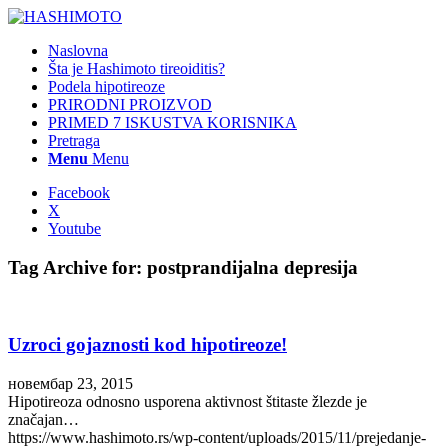
Naslovna
Šta je Hashimoto tireoiditis?
Podela hipotireoze
PRIRODNI PROIZVOD
PRIMED 7 ISKUSTVA KORISNIKA
Pretraga
Menu
Menu
Facebook
X
Youtube
Tag Archive for:
postprandijalna depresija
Uzroci gojaznosti kod hipotireoze!
новембар 23, 2015
Hipotireoza odnosno usporena aktivnost štitaste žlezde je
značajan…
https://www.hashimoto.rs/wp-content/uploads/2015/11/prejedanje-