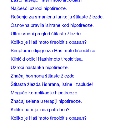
Najčešći uzroci hipotireoze.
Rešenje za smanjenu funkciju štitaste žlezde.
Osnovna pravila ishrane kod hipotireoze.
Ultrazvučni pregled štitaste žlezde.
Koliko je Hašimoto tireoiditis opasan?
Simptomi i dijagnoza Hašimoto tireoiditisa.
Klinički oblici Hashimoto tireoiditisa.
Uzroci nastanka hipotireoze.
Značaj hormona štitaste žlezde.
Štitasta žlezda i ishrana, istine i zablude!
Moguće komplikacije hipotireoze.
Značaj selena u terapiji hipotireoze.
Koliko nam je joda potrebno?
Koliko je Hašimoto tireoiditis opasan?