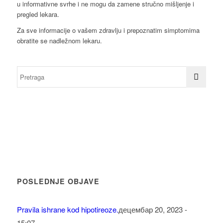
u informativne svrhe i ne mogu da zamene stručno mišljenje i
pregled lekara.
Za sve informacije o vašem zdravlju i prepoznatim simptomima
obratite se nadležnom lekaru.
POSLEDNJE OBJAVE
Pravila ishrane kod hipotireoze.
децембар 20, 2023 -
15:07