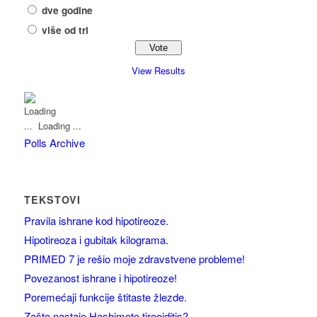
dve godine
više od tri
View Results
Loading ...
Polls Archive
TEKSTOVI
Pravila ishrane kod hipotireoze.
Hipotireoza i gubitak kilograma.
PRIMED 7 je rešio moje zdravstvene probleme!
Povezanost ishrane i hipotireoze!
Poremećaji funkcije štitaste žlezde.
Zašto nastaje Hashimoto tireoiditis?