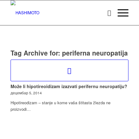
Tag Archive for:
periferna neuropatija
Može li hipotireoidizam izazvati perifernu neuropatiju?
децембар 5, 2014
Hipotireodizam – stanje u kome vaša štitasta žlezda ne
proizvodi…