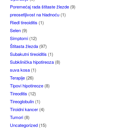
Poremećaj rada štitaste žlezde
(9)
preosetljivost na hladnoću
(1)
Riedl tireoiditis
(1)
Selen
(9)
Simptomi
(12)
Štitasta žlezda
(97)
Subakutni tireoiditis
(1)
Subklinička hipotireoza
(8)
suva kosa
(1)
Terapije
(26)
Tipovi hipotireoze
(8)
Tireoditis
(12)
Tireoglobulin
(1)
Tiroidni kancer
(4)
Tumori
(8)
Uncategorized
(15)