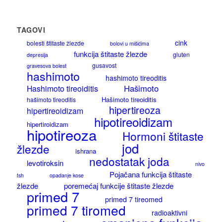
TAGOVI
cink
bolesti štitaste žlezde
bolovi u mišićima
funkcija štitaste žlezde
gluten
depresija
gusavost
gravesova bolest
hashimoto
hashimoto tireoditis
Hašimoto
Hashimoto tireoiditis
Hašimoto tireoiditis
hašimoto tireoditis
hipertireoza
hipertireoidizam
hipotireoidizam
hipertiroidizam
hipotireoza
Hormoni štitaste
jod
žlezde
ishrana
nedostatak joda
levotiroksin
nivo
Pojačana funkcija štitaste
tsh
opadanje kose
žlezde
poremećaj funkcije štitaste žlezde
primed 7
primed 7 tireomed
primed 7 tiromed
radioaktivni