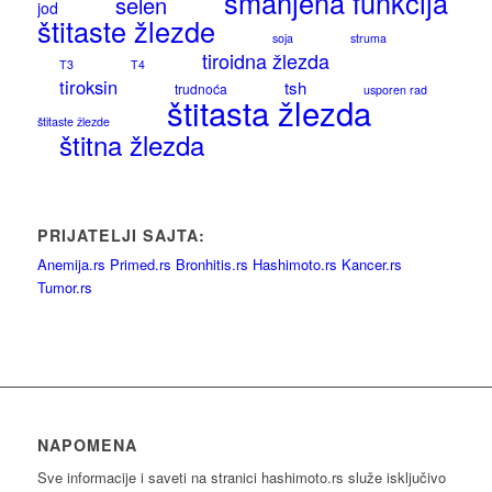
smanjena funkcija
selen
jod
štitaste žlezde
soja
struma
tiroidna žlezda
T3
T4
tiroksin
tsh
trudnoća
usporen rad
štitasta žlezda
štitaste žlezde
štitna žlezda
PRIJATELJI SAJTA:
Anemija.rs
Primed.rs
Bronhitis.rs
Hashimoto.rs
Kancer.rs
Tumor.rs
NAPOMENA
Sve informacije i saveti na stranici hashimoto.rs služe isključivo