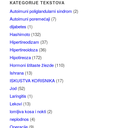
KATEGORIJE TEKSTOVA
Autoimuni poliglandularni sindrom
(2)
Autoimuni poremećaji
(7)
dijabetes
(1)
Hashimoto
(132)
Hipertireodizam
(37)
Hipertireoidoza
(36)
Hipotireoza
(172)
Hormoni štitaste žlezde
(110)
Ishrana
(13)
ISKUSTVA KORISNIKA
(17)
Jod
(52)
Laringitis
(1)
Lekovi
(13)
lomljiva kosa i nokti
(2)
neplodnos
(4)
Operacije
(9)