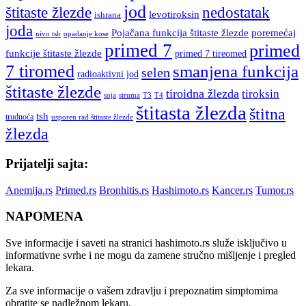
jod
štitaste žlezde
nedostatak
levotiroksin
ishrana
joda
Pojačana funkcija štitaste žlezde
poremećaj
nivo tsh
opadanje kose
primed 7
primed
funkcije štitaste žlezde
primed 7 tireomed
7 tiromed
smanjena funkcija
selen
radioaktivni jod
štitaste žlezde
tiroidna žlezda
tiroksin
soja
struma
T3
T4
štitasta žlezda
štitna
tsh
trudnoća
usporen rad štitaste žlezde
žlezda
Prijatelji sajta:
Anemija.rs
Primed.rs
Bronhitis.rs
Hashimoto.rs
Kancer.rs
Tumor.rs
NAPOMENA
Sve informacije i saveti na stranici hashimoto.rs služe isključivo u
informativne svrhe i ne mogu da zamene stručno mišljenje i pregled
lekara.
Za sve informacije o vašem zdravlju i prepoznatim simptomima
obratite se nadležnom lekaru.