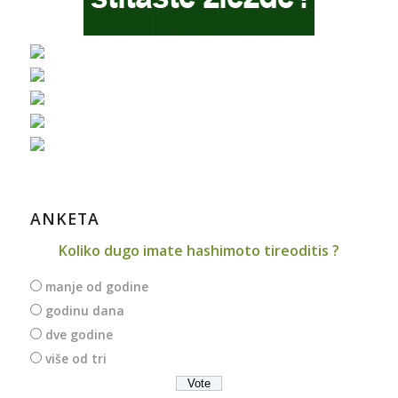
ANKETA
Koliko dugo imate hashimoto tireoditis ?
manje od godine
godinu dana
dve godine
više od tri