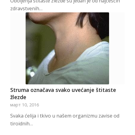
Oboljenja štitaste žlezde su jedan je od najčešćih
zdravstvenih…
Struma označava svako uvećanje štitaste
žlezde
март 10, 2016
Svaka ćelija i tkivo u našem organizmu zavise od
tiroidnih…