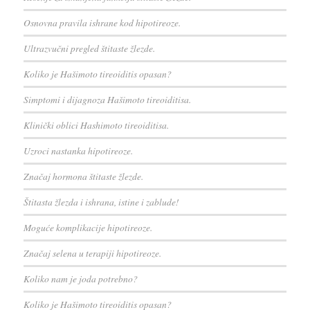
Osnovna pravila ishrane kod hipotireoze.
Ultrazvučni pregled štitaste žlezde.
Koliko je Hašimoto tireoiditis opasan?
Simptomi i dijagnoza Hašimoto tireoiditisa.
Klinički oblici Hashimoto tireoiditisa.
Uzroci nastanka hipotireoze.
Značaj hormona štitaste žlezde.
Štitasta žlezda i ishrana, istine i zablude!
Moguće komplikacije hipotireoze.
Značaj selena u terapiji hipotireoze.
Koliko nam je joda potrebno?
Koliko je Hašimoto tireoiditis opasan?