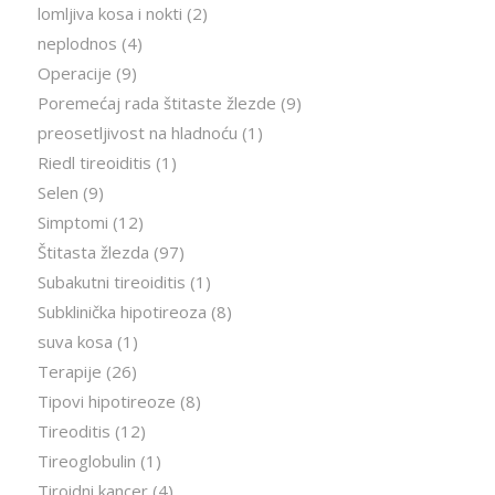
lomljiva kosa i nokti
(2)
neplodnos
(4)
Operacije
(9)
Poremećaj rada štitaste žlezde
(9)
preosetljivost na hladnoću
(1)
Riedl tireoiditis
(1)
Selen
(9)
Simptomi
(12)
Štitasta žlezda
(97)
Subakutni tireoiditis
(1)
Subklinička hipotireoza
(8)
suva kosa
(1)
Terapije
(26)
Tipovi hipotireoze
(8)
Tireoditis
(12)
Tireoglobulin
(1)
Tiroidni kancer
(4)