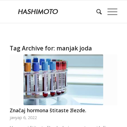
Tag Archive for:
manjak joda
Značaj hormona štitaste žlezde.
јануар 6, 2022