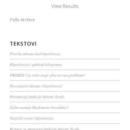
View Results
Polls Archive
TEKSTOVI
Pravila ishrane kod hipotireoze.
Hipotireoza i gubitak kilograma.
PRIMED 7 je rešio moje zdravstvene probleme!
Povezanost ishrane i hipotireoze!
Poremećaji funkcije štitaste žlezde.
Zašto nastaje Hashimoto tireoiditis?
Najčešći uzroci hipotireoze.
Rešenje za smanjenu funkciju štitaste žlezde.