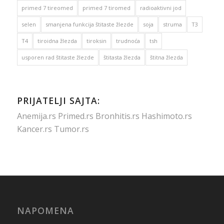
primed 7 tireomed
primed 7 tiromed
radioaktivni jod
selen
smanjena funkcija štitaste žlezde
soja
struma
T3
T4
tiroidna žlezda
tiroksin
trudnoća
tsh
usporen rad štitaste žlezde
štitasta žlezda
štitna žlezda
PRIJATELJI SAJTA:
Anemija.rs
Primed.rs
Bronhitis.rs
Hashimoto.rs
Kancer.rs
Tumor.rs
NAPOMENA