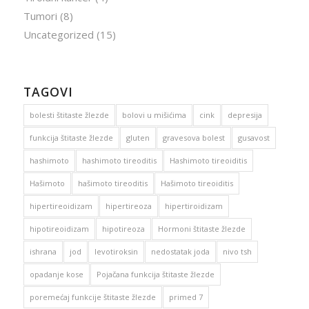
Tumori
(8)
Uncategorized
(15)
TAGOVI
bolesti štitaste žlezde
bolovi u mišićima
cink
depresija
funkcija štitaste žlezde
gluten
gravesova bolest
gusavost
hashimoto
hashimoto tireoditis
Hashimoto tireoiditis
Hašimoto
hašimoto tireoditis
Hašimoto tireoiditis
hipertireoidizam
hipertireoza
hipertiroidizam
hipotireoidizam
hipotireoza
Hormoni štitaste žlezde
ishrana
jod
levotiroksin
nedostatak joda
nivo tsh
opadanje kose
Pojačana funkcija štitaste žlezde
poremećaj funkcije štitaste žlezde
primed 7