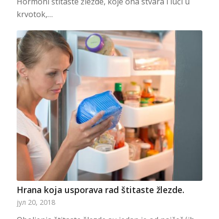
Hormoni štitaste žlezde, koje ona stvara i luči u
krvotok,…
Hrana koja usporava rad štitaste žlezde.
јул 20, 2018