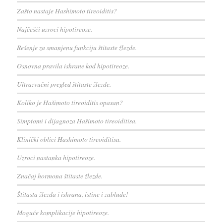
Zašto nastaje Hashimoto tireoiditis?
Najčešći uzroci hipotireoze.
Rešenje za smanjenu funkciju štitaste žlezde.
Osnovna pravila ishrane kod hipotireoze.
Ultrazvučni pregled štitaste žlezde.
Koliko je Hašimoto tireoiditis opasan?
Simptomi i dijagnoza Hašimoto tireoiditisa.
Klinički oblici Hashimoto tireoiditisa.
Uzroci nastanka hipotireoze.
Značaj hormona štitaste žlezde.
Štitasta žlezda i ishrana, istine i zablude!
Moguće komplikacije hipotireoze.