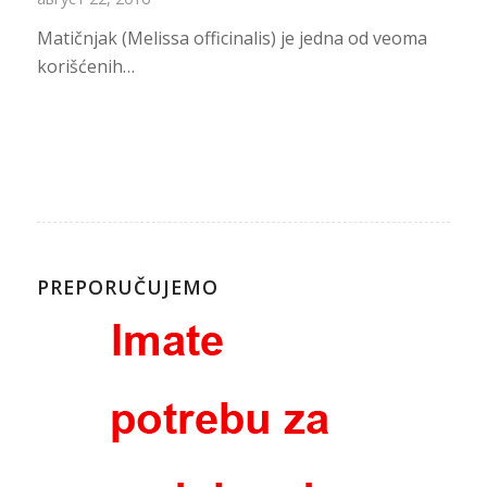
Matičnjak (Melissa officinalis) je jedna od veoma
korišćenih…
PREPORUČUJEMO