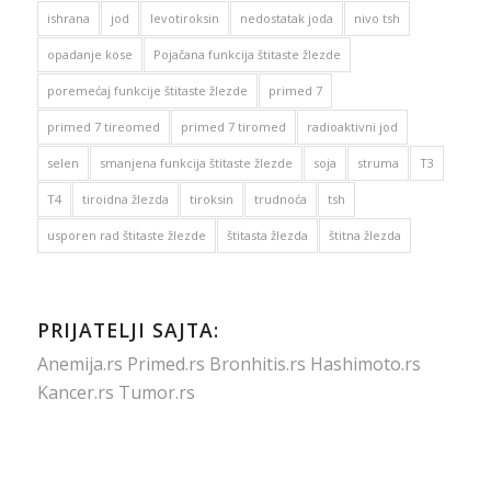
ishrana
jod
levotiroksin
nedostatak joda
nivo tsh
opadanje kose
Pojačana funkcija štitaste žlezde
poremećaj funkcije štitaste žlezde
primed 7
primed 7 tireomed
primed 7 tiromed
radioaktivni jod
selen
smanjena funkcija štitaste žlezde
soja
struma
T3
T4
tiroidna žlezda
tiroksin
trudnoća
tsh
usporen rad štitaste žlezde
štitasta žlezda
štitna žlezda
PRIJATELJI SAJTA:
Anemija.rs
Primed.rs
Bronhitis.rs
Hashimoto.rs
Kancer.rs
Tumor.rs