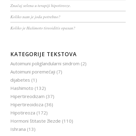
Značaj selena u terapiji hipotireoze.
Koliko nam je joda potrebno?
Koliko je Hašimoto tireoiditis opasan?
KATEGORIJE TEKSTOVA
Autoimuni poliglandularni sindrom
(2)
Autoimuni poremećaji
(7)
dijabetes
(1)
Hashimoto
(132)
Hipertireodizam
(37)
Hipertireoidoza
(36)
Hipotireoza
(172)
Hormoni štitaste žlezde
(110)
Ishrana
(13)