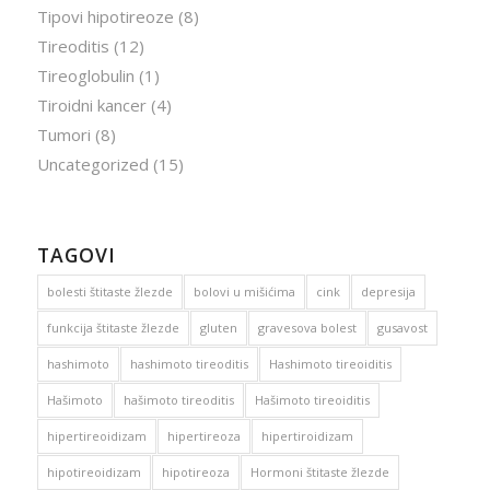
Tipovi hipotireoze
(8)
Tireoditis
(12)
Tireoglobulin
(1)
Tiroidni kancer
(4)
Tumori
(8)
Uncategorized
(15)
TAGOVI
bolesti štitaste žlezde
bolovi u mišićima
cink
depresija
funkcija štitaste žlezde
gluten
gravesova bolest
gusavost
hashimoto
hashimoto tireoditis
Hashimoto tireoiditis
Hašimoto
hašimoto tireoditis
Hašimoto tireoiditis
hipertireoidizam
hipertireoza
hipertiroidizam
hipotireoidizam
hipotireoza
Hormoni štitaste žlezde