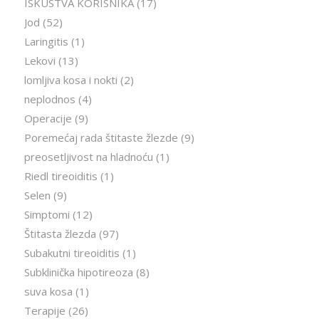
ISKUSTVA KORISNIKA
(17)
Jod
(52)
Laringitis
(1)
Lekovi
(13)
lomljiva kosa i nokti
(2)
neplodnos
(4)
Operacije
(9)
Poremećaj rada štitaste žlezde
(9)
preosetljivost na hladnoću
(1)
Riedl tireoiditis
(1)
Selen
(9)
Simptomi
(12)
Štitasta žlezda
(97)
Subakutni tireoiditis
(1)
Subklinička hipotireoza
(8)
suva kosa
(1)
Terapije
(26)