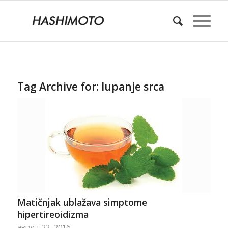
Tag Archive for:
lupanje srca
Matičnjak ublažava simptome
hipertireoidizma
август 22, 2016