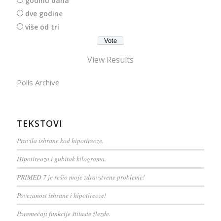
godinu dana
dve godine
više od tri
View Results
Polls Archive
TEKSTOVI
Pravila ishrane kod hipotireoze.
Hipotireoza i gubitak kilograma.
PRIMED 7 je rešio moje zdravstvene probleme!
Povezanost ishrane i hipotireoze!
Poremećaji funkcije štitaste žlezde.