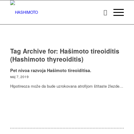
Tag Archive for:
Hašimoto tireoiditis
(Hashimoto thyreoiditis)
Pet nivoa razvoja Hašimoto tireoiditisa.
мај 7, 2019
Hipotireoza može da bude uzrokovana atrofijom štitaste žlezde…