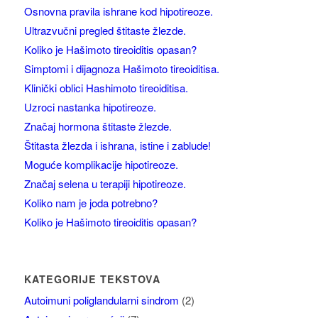
Osnovna pravila ishrane kod hipotireoze.
Ultrazvučni pregled štitaste žlezde.
Koliko je Hašimoto tireoiditis opasan?
Simptomi i dijagnoza Hašimoto tireoiditisa.
Klinički oblici Hashimoto tireoiditisa.
Uzroci nastanka hipotireoze.
Značaj hormona štitaste žlezde.
Štitasta žlezda i ishrana, istine i zablude!
Moguće komplikacije hipotireoze.
Značaj selena u terapiji hipotireoze.
Koliko nam je joda potrebno?
Koliko je Hašimoto tireoiditis opasan?
KATEGORIJE TEKSTOVA
Autoimuni poliglandularni sindrom
(2)