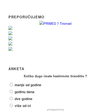
PREPORUČUJEMO
ANKETA
Koliko dugo imate hashimoto tireoditis ?
manje od godine
godinu dana
dve godine
više od tri