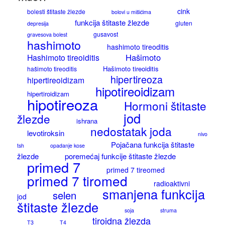
cink
bolesti štitaste žlezde
bolovi u mišićima
funkcija štitaste žlezde
gluten
depresija
gusavost
gravesova bolest
hashimoto
hashimoto tireoditis
Hašimoto
Hashimoto tireoiditis
Hašimoto tireoiditis
hašimoto tireoditis
hipertireoza
hipertireoidizam
hipotireoidizam
hipertiroidizam
hipotireoza
Hormoni štitaste
jod
žlezde
ishrana
nedostatak joda
levotiroksin
nivo
Pojačana funkcija štitaste
tsh
opadanje kose
žlezde
poremećaj funkcije štitaste žlezde
primed 7
primed 7 tireomed
primed 7 tiromed
radioaktivni
smanjena funkcija
selen
jod
štitaste žlezde
soja
struma
tiroidna žlezda
T3
T4