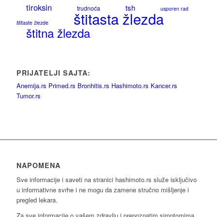
tiroksin
tsh
trudnoća
usporen rad
štitasta žlezda
štitaste žlezde
štitna žlezda
PRIJATELJI SAJTA:
Anemija.rs
Primed.rs
Bronhitis.rs
Hashimoto.rs
Kancer.rs
Tumor.rs
NAPOMENA
Sve informacije i saveti na stranici hashimoto.rs služe isključivo
u informativne svrhe i ne mogu da zamene stručno mišljenje i
pregled lekara.
Za sve informacije o vašem zdravlju i prepoznatim simptomima