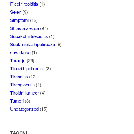
Riedl tireoiditis
(1)
Selen
(9)
Simptomi
(12)
Štitasta žlezda
(97)
Subakutni tireoiditis
(1)
Subklinička hipotireoza
(8)
suva kosa
(1)
Terapije
(26)
Tipovi hipotireoze
(8)
Tireoditis
(12)
Tireoglobulin
(1)
Tiroidni kancer
(4)
Tumori
(8)
Uncategorized
(15)
TAGOVI