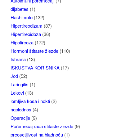
Autoimuni poremećaji
(7)
dijabetes
(1)
Hashimoto
(132)
Hipertireodizam
(37)
Hipertireoidoza
(36)
Hipotireoza
(172)
Hormoni štitaste žlezde
(110)
Ishrana
(13)
ISKUSTVA KORISNIKA
(17)
Jod
(52)
Laringitis
(1)
Lekovi
(13)
lomljiva kosa i nokti
(2)
neplodnos
(4)
Operacije
(9)
Poremećaj rada štitaste žlezde
(9)
preosetljivost na hladnoću
(1)