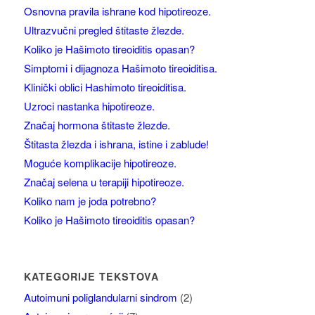
Osnovna pravila ishrane kod hipotireoze.
Ultrazvučni pregled štitaste žlezde.
Koliko je Hašimoto tireoiditis opasan?
Simptomi i dijagnoza Hašimoto tireoiditisa.
Klinički oblici Hashimoto tireoiditisa.
Uzroci nastanka hipotireoze.
Značaj hormona štitaste žlezde.
Štitasta žlezda i ishrana, istine i zablude!
Moguće komplikacije hipotireoze.
Značaj selena u terapiji hipotireoze.
Koliko nam je joda potrebno?
Koliko je Hašimoto tireoiditis opasan?
KATEGORIJE TEKSTOVA
Autoimuni poliglandularni sindrom
(2)