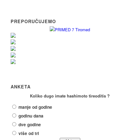
PREPORUČUJEMO
ANKETA
Koliko dugo imate hashimoto tireoditis ?
manje od godine
godinu dana
dve godine
više od tri