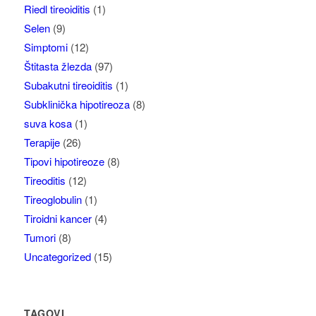
Riedl tireoiditis
(1)
Selen
(9)
Simptomi
(12)
Štitasta žlezda
(97)
Subakutni tireoiditis
(1)
Subklinička hipotireoza
(8)
suva kosa
(1)
Terapije
(26)
Tipovi hipotireoze
(8)
Tireoditis
(12)
Tireoglobulin
(1)
Tiroidni kancer
(4)
Tumori
(8)
Uncategorized
(15)
TAGOVI