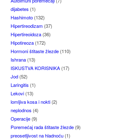
Autoimuni poremećaji
(7)
dijabetes
(1)
Hashimoto
(132)
Hipertireodizam
(37)
Hipertireoidoza
(36)
Hipotireoza
(172)
Hormoni štitaste žlezde
(110)
Ishrana
(13)
ISKUSTVA KORISNIKA
(17)
Jod
(52)
Laringitis
(1)
Lekovi
(13)
lomljiva kosa i nokti
(2)
neplodnos
(4)
Operacije
(9)
Poremećaj rada štitaste žlezde
(9)
preosetljivost na hladnoću
(1)