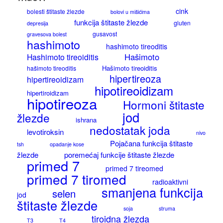
cink
bolesti štitaste žlezde
bolovi u mišićima
funkcija štitaste žlezde
gluten
depresija
gusavost
gravesova bolest
hashimoto
hashimoto tireoditis
Hašimoto
Hashimoto tireoiditis
Hašimoto tireoiditis
hašimoto tireoditis
hipertireoza
hipertireoidizam
hipotireoidizam
hipertiroidizam
hipotireoza
Hormoni štitaste
jod
žlezde
ishrana
nedostatak joda
levotiroksin
nivo
Pojačana funkcija štitaste
tsh
opadanje kose
žlezde
poremećaj funkcije štitaste žlezde
primed 7
primed 7 tireomed
primed 7 tiromed
radioaktivni
smanjena funkcija
selen
jod
štitaste žlezde
soja
struma
tiroidna žlezda
T3
T4