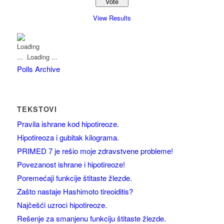
View Results
Loading ...
Polls Archive
TEKSTOVI
Pravila ishrane kod hipotireoze.
Hipotireoza i gubitak kilograma.
PRIMED 7 je rešio moje zdravstvene probleme!
Povezanost ishrane i hipotireoze!
Poremećaji funkcije štitaste žlezde.
Zašto nastaje Hashimoto tireoiditis?
Najčešći uzroci hipotireoze.
Rešenje za smanjenu funkciju štitaste žlezde.