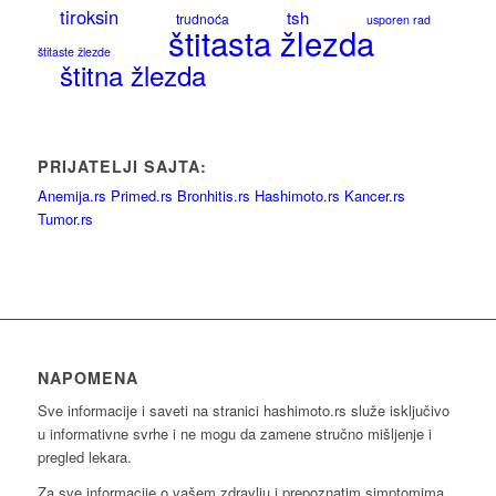
tiroksin
tsh
trudnoća
usporen rad
štitasta žlezda
štitaste žlezde
štitna žlezda
PRIJATELJI SAJTA:
Anemija.rs
Primed.rs
Bronhitis.rs
Hashimoto.rs
Kancer.rs
Tumor.rs
NAPOMENA
Sve informacije i saveti na stranici hashimoto.rs služe isključivo
u informativne svrhe i ne mogu da zamene stručno mišljenje i
pregled lekara.
Za sve informacije o vašem zdravlju i prepoznatim simptomima