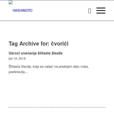
Tag Archive for:
čvorići
Uzroci uvećanja štitaste žlezde
јун 19, 2018
Štitasta žlezda, koja se nalazi na prednjem delu vrata,
predstavlja…