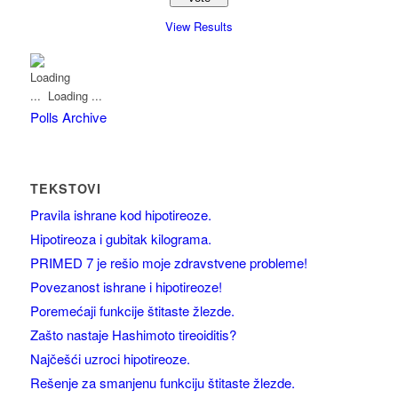
View Results
Loading ...
Polls Archive
TEKSTOVI
Pravila ishrane kod hipotireoze.
Hipotireoza i gubitak kilograma.
PRIMED 7 je rešio moje zdravstvene probleme!
Povezanost ishrane i hipotireoze!
Poremećaji funkcije štitaste žlezde.
Zašto nastaje Hashimoto tireoiditis?
Najčešći uzroci hipotireoze.
Rešenje za smanjenu funkciju štitaste žlezde.