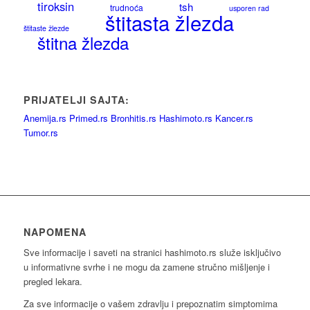
tiroksin
tsh
trudnoća
usporen rad
štitasta žlezda
štitaste žlezde
štitna žlezda
PRIJATELJI SAJTA:
Anemija.rs
Primed.rs
Bronhitis.rs
Hashimoto.rs
Kancer.rs
Tumor.rs
NAPOMENA
Sve informacije i saveti na stranici hashimoto.rs služe isključivo
u informativne svrhe i ne mogu da zamene stručno mišljenje i
pregled lekara.
Za sve informacije o vašem zdravlju i prepoznatim simptomima