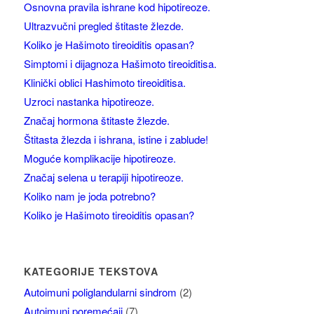
Osnovna pravila ishrane kod hipotireoze.
Ultrazvučni pregled štitaste žlezde.
Koliko je Hašimoto tireoiditis opasan?
Simptomi i dijagnoza Hašimoto tireoiditisa.
Klinički oblici Hashimoto tireoiditisa.
Uzroci nastanka hipotireoze.
Značaj hormona štitaste žlezde.
Štitasta žlezda i ishrana, istine i zablude!
Moguće komplikacije hipotireoze.
Značaj selena u terapiji hipotireoze.
Koliko nam je joda potrebno?
Koliko je Hašimoto tireoiditis opasan?
KATEGORIJE TEKSTOVA
Autoimuni poliglandularni sindrom
(2)
Autoimuni poremećaji
(7)