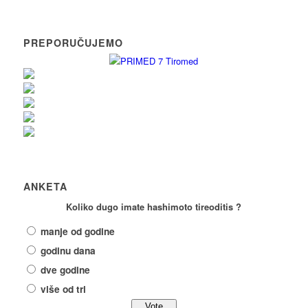
PREPORUČUJEMO
ANKETA
Koliko dugo imate hashimoto tireoditis ?
manje od godine
godinu dana
dve godine
više od tri