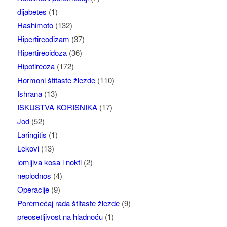
dijabetes
(1)
Hashimoto
(132)
Hipertireodizam
(37)
Hipertireoidoza
(36)
Hipotireoza
(172)
Hormoni štitaste žlezde
(110)
Ishrana
(13)
ISKUSTVA KORISNIKA
(17)
Jod
(52)
Laringitis
(1)
Lekovi
(13)
lomljiva kosa i nokti
(2)
neplodnos
(4)
Operacije
(9)
Poremećaj rada štitaste žlezde
(9)
preosetljivost na hladnoću
(1)