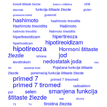
cink
bolesti štitaste žlezde
bolovi u mišićima
funkcija štitaste žlezde
gluten
depresija
gusavost
gravesova bolest
hashimoto
hashimoto tireoditis
Hašimoto
Hashimoto tireoiditis
Hašimoto tireoiditis
hašimoto tireoditis
hipertireoza
hipertireoidizam
hipotireoidizam
hipertiroidizam
hipotireoza
Hormoni štitaste
jod
žlezde
ishrana
nedostatak joda
levotiroksin
nivo
Pojačana funkcija štitaste
tsh
opadanje kose
žlezde
poremećaj funkcije štitaste žlezde
primed 7
primed 7 tireomed
primed 7 tiromed
radioaktivni
smanjena funkcija
selen
jod
štitaste žlezde
soja
struma
tiroidna žlezda
T3
T4