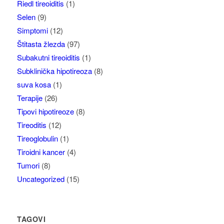
Riedl tireoiditis
(1)
Selen
(9)
Simptomi
(12)
Štitasta žlezda
(97)
Subakutni tireoiditis
(1)
Subklinička hipotireoza
(8)
suva kosa
(1)
Terapije
(26)
Tipovi hipotireoze
(8)
Tireoditis
(12)
Tireoglobulin
(1)
Tiroidni kancer
(4)
Tumori
(8)
Uncategorized
(15)
TAGOVI