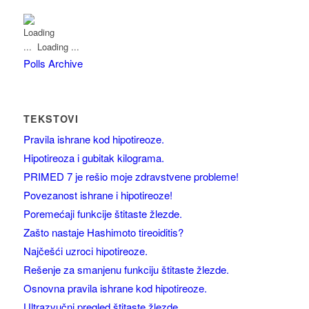
Loading ...
Polls Archive
TEKSTOVI
Pravila ishrane kod hipotireoze.
Hipotireoza i gubitak kilograma.
PRIMED 7 je rešio moje zdravstvene probleme!
Povezanost ishrane i hipotireoze!
Poremećaji funkcije štitaste žlezde.
Zašto nastaje Hashimoto tireoiditis?
Najčešći uzroci hipotireoze.
Rešenje za smanjenu funkciju štitaste žlezde.
Osnovna pravila ishrane kod hipotireoze.
Ultrazvučni pregled štitaste žlezde.