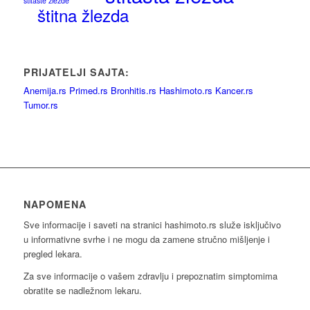
štitaste žlezde
štitna žlezda
PRIJATELJI SAJTA:
Anemija.rs
Primed.rs
Bronhitis.rs
Hashimoto.rs
Kancer.rs
Tumor.rs
NAPOMENA
Sve informacije i saveti na stranici hashimoto.rs služe isključivo
u informativne svrhe i ne mogu da zamene stručno mišljenje i
pregled lekara.
Za sve informacije o vašem zdravlju i prepoznatim simptomima
obratite se nadležnom lekaru.