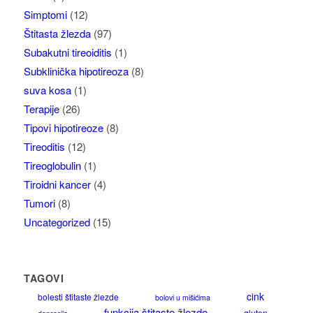
Simptomi
(12)
Štitasta žlezda
(97)
Subakutni tireoiditis
(1)
Subklinička hipotireoza
(8)
suva kosa
(1)
Terapije
(26)
Tipovi hipotireoze
(8)
Tireoditis
(12)
Tireoglobulin
(1)
Tiroidni kancer
(4)
Tumori
(8)
Uncategorized
(15)
TAGOVI
cink
bolesti štitaste žlezde
bolovi u mišićima
funkcija štitaste žlezde
gluten