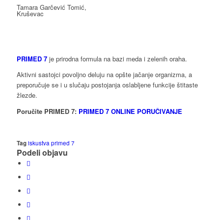
Tamara Garčević Tomić,
Kruševac
PRIMED 7
je prirodna formula na bazi meda i zelenih oraha.
Aktivni sastojci povoljno deluju na opšte jačanje organizma, a
preporučuje se i u slučaju postojanja oslabljene funkcije štitaste
žlezde.
Poručite PRIMED 7:
PRIMED 7 ONLINE PORUČIVANJE
Tag
iskustva primed 7
Podeli objavu