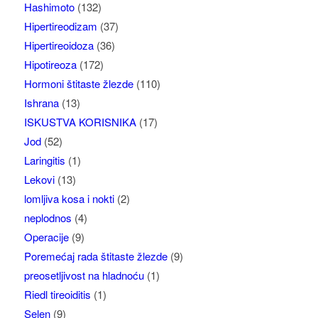
Hashimoto
(132)
Hipertireodizam
(37)
Hipertireoidoza
(36)
Hipotireoza
(172)
Hormoni štitaste žlezde
(110)
Ishrana
(13)
ISKUSTVA KORISNIKA
(17)
Jod
(52)
Laringitis
(1)
Lekovi
(13)
lomljiva kosa i nokti
(2)
neplodnos
(4)
Operacije
(9)
Poremećaj rada štitaste žlezde
(9)
preosetljivost na hladnoću
(1)
Riedl tireoiditis
(1)
Selen
(9)