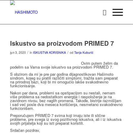
Iskustvo sa proizvodom PRIMED 7
/
/
јул 3, 2020
in
ISKUSTVA KORISNIKA
od
Tanja Kuburić
Ovim putem želim da
podelim sa Vama svoje iskustvo sa proizvodom PRIMED 7.
S obzirom da mi je pre par godina dijagnostikovan Hašimoto
sindrom, kojeg su pratili različiti simptomi, tražila sam preparat
na prirodnoj bazi, koji bi mi omogućio lakše svakodnevno
funkcionisanje.
Nakon par dana, problemi sa opstipacijom su nestali, nemam
više problema sa nedostatkom energije i raspoloženje je na
zavidnom nivou, bez naglih promena. Takođe, bistrije razmišljam
i sad već posle dva meseca korišćenja, nesmetano svakodnevno
funkcionišem.
Preporučujem PRIMED 7 svima koji imaju iste ili slične
probleme, pre svega iz svog pozitivnog iskustva, ali i iz iskustva
svojih prijatelja koji su isti preparat koristili.
Srdačan pozdrav,