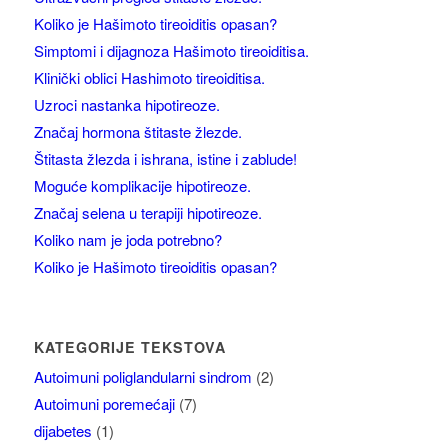
Koliko je Hašimoto tireoiditis opasan?
Simptomi i dijagnoza Hašimoto tireoiditisa.
Klinički oblici Hashimoto tireoiditisa.
Uzroci nastanka hipotireoze.
Značaj hormona štitaste žlezde.
Štitasta žlezda i ishrana, istine i zablude!
Moguće komplikacije hipotireoze.
Značaj selena u terapiji hipotireoze.
Koliko nam je joda potrebno?
Koliko je Hašimoto tireoiditis opasan?
KATEGORIJE TEKSTOVA
Autoimuni poliglandularni sindrom
(2)
Autoimuni poremećaji
(7)
dijabetes
(1)