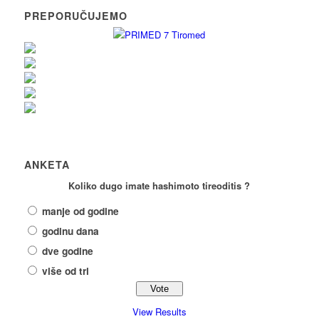
PREPORUČUJEMO
ANKETA
Koliko dugo imate hashimoto tireoditis ?
manje od godine
godinu dana
dve godine
više od tri
View Results