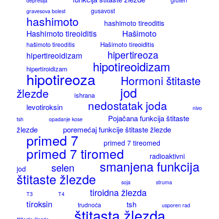
depresija
gusavost
gravesova bolest
hashimoto
hashimoto tireoditis
Hašimoto
Hashimoto tireoiditis
Hašimoto tireoiditis
hašimoto tireoditis
hipertireoza
hipertireoidizam
hipotireoidizam
hipertiroidizam
hipotireoza
Hormoni štitaste
jod
žlezde
ishrana
nedostatak joda
levotiroksin
nivo
Pojačana funkcija štitaste
tsh
opadanje kose
žlezde
poremećaj funkcije štitaste žlezde
primed 7
primed 7 tireomed
primed 7 tiromed
radioaktivni
smanjena funkcija
selen
jod
štitaste žlezde
soja
struma
tiroidna žlezda
T3
T4
tiroksin
tsh
trudnoća
usporen rad
štitasta žlezda