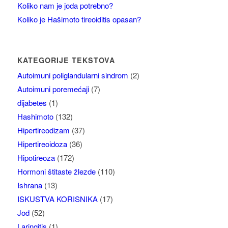
Koliko nam je joda potrebno?
Koliko je Hašimoto tireoiditis opasan?
KATEGORIJE TEKSTOVA
Autoimuni poliglandularni sindrom
(2)
Autoimuni poremećaji
(7)
dijabetes
(1)
Hashimoto
(132)
Hipertireodizam
(37)
Hipertireoidoza
(36)
Hipotireoza
(172)
Hormoni štitaste žlezde
(110)
Ishrana
(13)
ISKUSTVA KORISNIKA
(17)
Jod
(52)
Laringitis
(1)