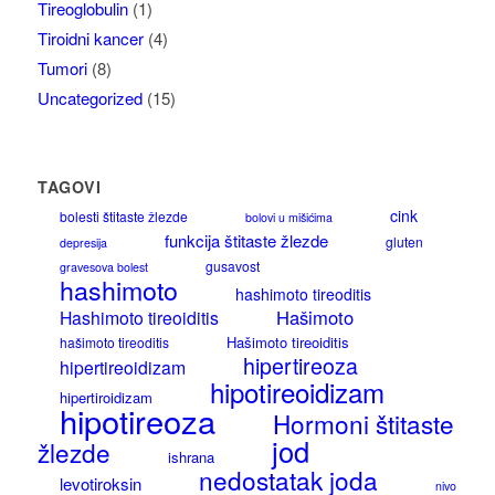
Tireoglobulin
(1)
Tiroidni kancer
(4)
Tumori
(8)
Uncategorized
(15)
TAGOVI
cink
bolesti štitaste žlezde
bolovi u mišićima
funkcija štitaste žlezde
gluten
depresija
gusavost
gravesova bolest
hashimoto
hashimoto tireoditis
Hašimoto
Hashimoto tireoiditis
Hašimoto tireoiditis
hašimoto tireoditis
hipertireoza
hipertireoidizam
hipotireoidizam
hipertiroidizam
hipotireoza
Hormoni štitaste
jod
žlezde
ishrana
nedostatak joda
levotiroksin
nivo