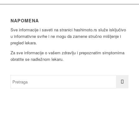
NAPOMENA
Sve informacije i saveti na stranici hashimoto.rs služe isključivo
u informativne svrhe i ne mogu da zamene stručno mišljenje i
pregled lekara.
Za sve informacije o vašem zdravlju i prepoznatim simptomima
obratite se nadležnom lekaru.