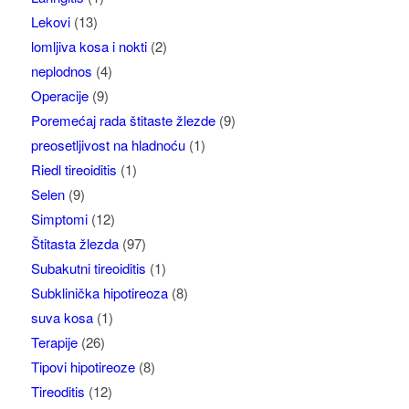
Lekovi
(13)
lomljiva kosa i nokti
(2)
neplodnos
(4)
Operacije
(9)
Poremećaj rada štitaste žlezde
(9)
preosetljivost na hladnoću
(1)
Riedl tireoiditis
(1)
Selen
(9)
Simptomi
(12)
Štitasta žlezda
(97)
Subakutni tireoiditis
(1)
Subklinička hipotireoza
(8)
suva kosa
(1)
Terapije
(26)
Tipovi hipotireoze
(8)
Tireoditis
(12)