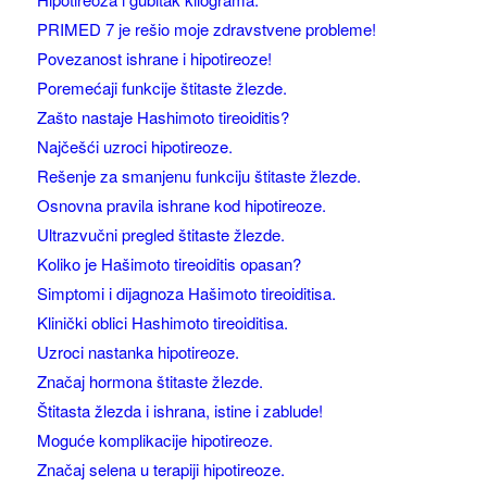
PRIMED 7 je rešio moje zdravstvene probleme!
Povezanost ishrane i hipotireoze!
Poremećaji funkcije štitaste žlezde.
Zašto nastaje Hashimoto tireoiditis?
Najčešći uzroci hipotireoze.
Rešenje za smanjenu funkciju štitaste žlezde.
Osnovna pravila ishrane kod hipotireoze.
Ultrazvučni pregled štitaste žlezde.
Koliko je Hašimoto tireoiditis opasan?
Simptomi i dijagnoza Hašimoto tireoiditisa.
Klinički oblici Hashimoto tireoiditisa.
Uzroci nastanka hipotireoze.
Značaj hormona štitaste žlezde.
Štitasta žlezda i ishrana, istine i zablude!
Moguće komplikacije hipotireoze.
Značaj selena u terapiji hipotireoze.