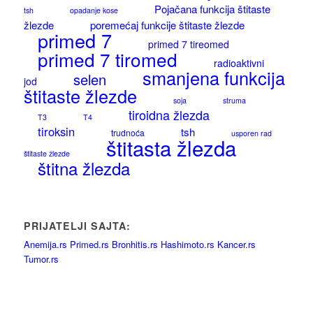
Pojačana funkcija štitaste
tsh
opadanje kose
žlezde
poremećaj funkcije štitaste žlezde
primed 7
primed 7 tireomed
primed 7 tiromed
radioaktivni
smanjena funkcija
selen
jod
štitaste žlezde
soja
struma
tiroidna žlezda
T3
T4
tiroksin
tsh
trudnoća
usporen rad
štitasta žlezda
štitaste žlezde
štitna žlezda
PRIJATELJI SAJTA:
Anemija.rs
Primed.rs
Bronhitis.rs
Hashimoto.rs
Kancer.rs
Tumor.rs