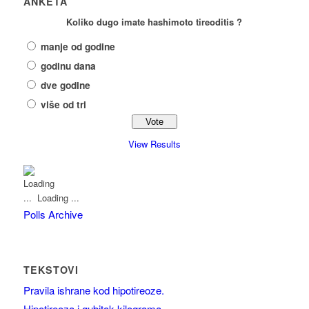
ANKETA
Koliko dugo imate hashimoto tireoditis ?
manje od godine
godinu dana
dve godine
više od tri
View Results
Loading ...
Polls Archive
TEKSTOVI
Pravila ishrane kod hipotireoze.
Hipotireoza i gubitak kilograma.