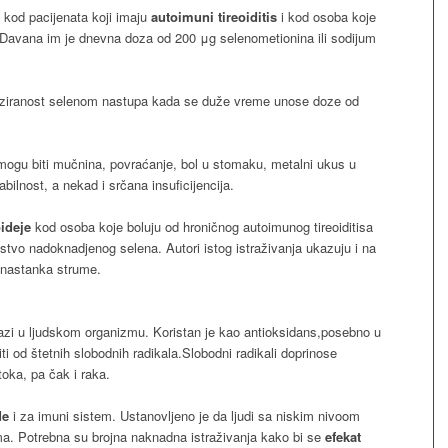
 kod pacijenata koji imaju
autoimuni tireoiditis
i kod osoba koje
. Davana im je dnevna doza od 200 μg selenometionina ili sodijum
oziranost selenom nastupa kada se duže vreme unose doze od
i mogu biti mučnina, povraćanje, bol u stomaku, metalni ukus u
tabilnost, a nekad i srčana insuﬁcijencija.
oideje
kod osoba koje boluju od hroničnog autoimunog tireoiditisa
stvo nadoknadjenog selena. Autori istog istraživanja ukazuju i na
u nastanka strume.
lazi u ljudskom organizmu. Koristan je kao antioksidans,posebno u
ti od štetnih slobodnih radikala.Slobodni radikali doprinose
toka, pa čak i raka.
de
i za imuni sistem. Ustanovljeno je da ljudi sa niskim nivoom
ma. Potrebna su brojna naknadna istraživanja kako bi se
efekat