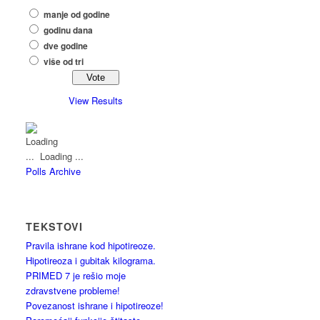
manje od godine
godinu dana
dve godine
više od tri
View Results
Loading ...
Polls Archive
TEKSTOVI
Pravila ishrane kod hipotireoze.
Hipotireoza i gubitak kilograma.
PRIMED 7 je rešio moje
zdravstvene probleme!
Povezanost ishrane i hipotireoze!