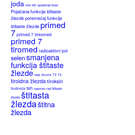
joda
nivo tsh
opadanje kose
Pojačana funkcija štitaste
žlezde
poremećaj funkcije
primed
štitaste žlezde
7
primed 7 tireomed
primed 7
tiromed
radioaktivni jod
smanjena
selen
funkcija štitaste
žlezde
soja
struma
T3
T4
tiroidna žlezda
tiroksin
tsh
trudnoća
usporen rad štitaste
štitasta
žlezde
žlezda
štitna
žlezda