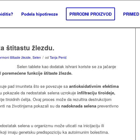
iditis?
Podela hipotireoze
PRIRODNI PROIZVOD
PRIMED 
a štitastu žlezdu.
/
rmoni štitaste žlezde
,
Selen
od
Tanja Penić
Selen tablete kao dodatak ishrani koriste se za jačanje
od
poremećene funkcije štitaste žlezde.
kuje pad imuniteta što se povezuje sa
antioksidativnim efektima
su pokazale da nedostatak selena uzrokuje
inﬁltraciju tiroideje,
ije tiroidnih ćelija. Ovaj proces može da rezultira destrukcijom
menti na životinjama pokazali su da
nadoknada selena
preventivno
dostatak selena u organizmu može uticati na inicijaciju ili
i koji imaju genetsku predispoziciju ka autoimunim bolestima.