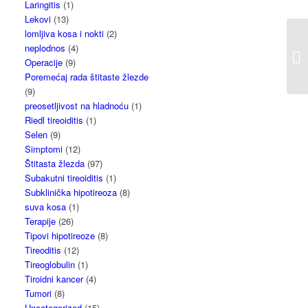
Laringitis
(1)
Lekovi
(13)
lomljiva kosa i nokti
(2)
neplodnos
(4)
Operacije
(9)
Poremećaj rada štitaste žlezde
(9)
preosetljivost na hladnoću
(1)
Riedl tireoiditis
(1)
Selen
(9)
Simptomi
(12)
Štitasta žlezda
(97)
Subakutni tireoiditis
(1)
Subklinička hipotireoza
(8)
suva kosa
(1)
Terapije
(26)
Tipovi hipotireoze
(8)
Tireoditis
(12)
Tireoglobulin
(1)
Tiroidni kancer
(4)
Tumori
(8)
Uncategorized
(15)