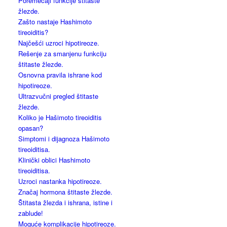
Poremećaji funkcije štitaste
žlezde.
Zašto nastaje Hashimoto
tireoiditis?
Najčešći uzroci hipotireoze.
Rešenje za smanjenu funkciju
štitaste žlezde.
Osnovna pravila ishrane kod
hipotireoze.
Ultrazvučni pregled štitaste
žlezde.
Koliko je Hašimoto tireoiditis
opasan?
Simptomi i dijagnoza Hašimoto
tireoiditisa.
Klinički oblici Hashimoto
tireoiditisa.
Uzroci nastanka hipotireoze.
Značaj hormona štitaste žlezde.
Štitasta žlezda i ishrana, istine i
zablude!
Moguće komplikacije hipotireoze.