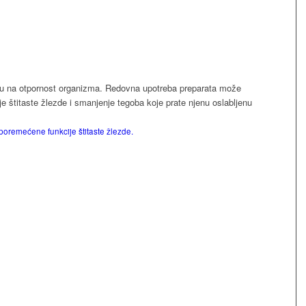
luju na otpornost organizma. Redovna upotreba preparata može
je štitaste žlezde i smanjenje tegoba koje prate njenu oslabljenu
poremećene funkcije štitaste žlezde.