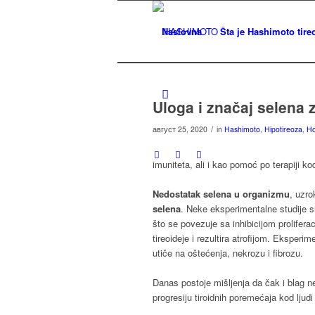
Naslovna
Šta je Hashimoto tireo
Uloga i značaj selena z
/
август 25, 2020
in
Hashimoto
,
Hipotireoza
,
Ho
imuniteta, ali i kao pomoć po terapiji k
Nedostatak selena u organizmu
, uzro
selena
. Neke eksperimentalne studije 
što se povezuje sa inhibicijom proliferac
tireoideje i rezultira atroﬁjom. Eksperi
utiče na oštećenja, nekrozu i ﬁbrozu.
Danas postoje mišljenja da čak i blag ne
progresiju tiroidnih poremećaja kod ljud