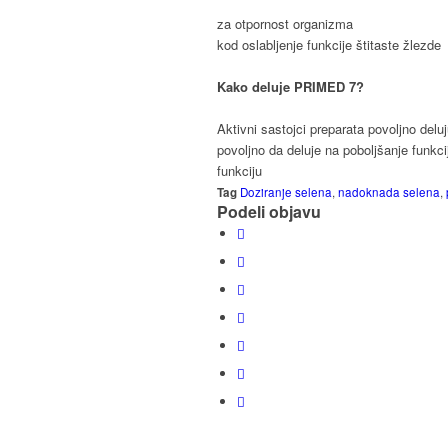
za otpornost organizma
kod oslabljenje funkcije štitaste žlezde
Kako deluje PRIMED 7?
Aktivni sastojci preparata povoljno de
povoljno da deluje na poboljšanje funkci
funkciju
Tag
Doziranje selena
,
nadoknada selena
,
Podeli objavu