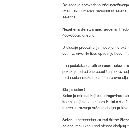
Do sada je sprovedeno više istraživanja
imaju laki i umereni nedostatak selena
selenita.
Neželjena dejstva nisu uočena
. Pred
400–800μg dnevno.
U slučaju predoziranja, neželjeni efekt
ustima, crvenilo lica, opadanje kose, iri
Ima podataka da
ultrazvučni nalaz tir
pokazuje odredjeno poboljšanje kroz dej
to da selen može uticati i na prevencij
Šta je selen?
Selen je mineral koji se u tragovima na
kombinaciji sa vitaminom E, tako što šti
starenju i razvoju srčanih oboljenja krvo
Selen
je neophodan za
rad štitne žlez
selena imaju veću podložnost oboljenji