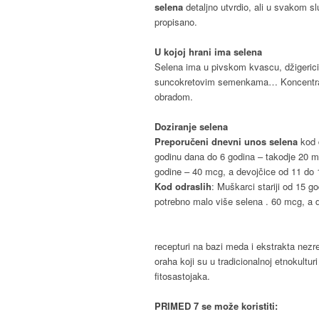
selena
detaljno utvrdio, ali u svakom sl
propisano.
U kojoj hrani ima selena
Selena ima u pivskom kvascu, džigerici
suncokretovim semenkama… Koncentrac
obradom.
Doziranje selena
Preporučeni dnevni unos selena
kod 
godinu dana do 6 godina – takodje 20 m
godine – 40 mcg, a devojčice od 11 do 
Kod odraslih
: Muškarci stariji od 15 
potrebno malo više selena . 60 mcg, a 
recepturi na bazi meda i ekstrakta nezr
oraha koji su u tradicionalnoj etnokultur
fitosastojaka.
PRIMED 7 se može koristiti: