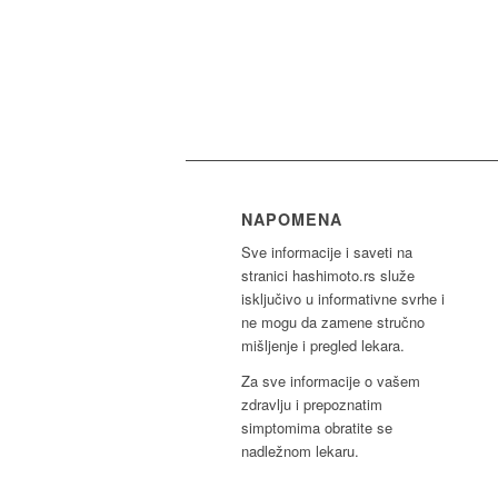
NAPOMENA
Sve informacije i saveti na
stranici hashimoto.rs služe
isključivo u informativne svrhe i
ne mogu da zamene stručno
mišljenje i pregled lekara.
Za sve informacije o vašem
zdravlju i prepoznatim
simptomima obratite se
nadležnom lekaru.