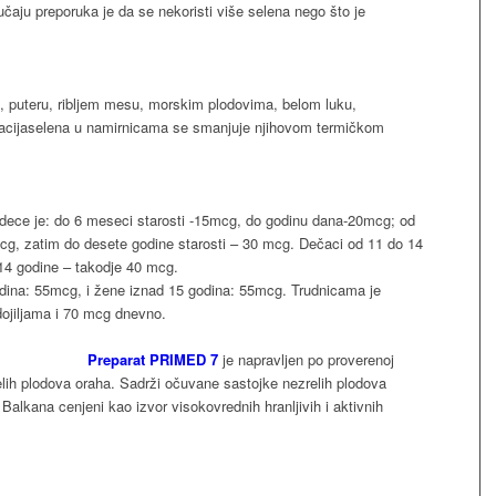
učaju preporuka je da se nekoristi više selena nego što je
, puteru, ribljem mesu, morskim plodovima, belom luku,
ijaselena u namirnicama se smanjuje njihovom termičkom
dece je: do 6 meseci starosti -15mcg, do godinu dana-20mcg; od
cg, zatim do desete godine starosti – 30 mcg. Dečaci od 11 do 14
14 godine – takodje 40 mcg.
godina: 55mcg, i žene iznad 15 godina: 55mcg. Trudnicama je
dojiljama i 70 mcg dnevno.
Preparat PRIMED 7
je napravljen po proverenoj
elih plodova oraha. Sadrži očuvane sastojke nezrelih plodova
i Balkana cenjeni kao izvor visokovrednih hranljivih i aktivnih