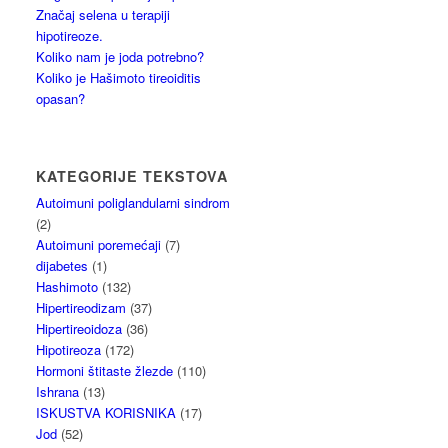
Značaj selena u terapiji
hipotireoze.
Koliko nam je joda potrebno?
Koliko je Hašimoto tireoiditis
opasan?
KATEGORIJE TEKSTOVA
Autoimuni poliglandularni sindrom
(2)
Autoimuni poremećaji
(7)
dijabetes
(1)
Hashimoto
(132)
Hipertireodizam
(37)
Hipertireoidoza
(36)
Hipotireoza
(172)
Hormoni štitaste žlezde
(110)
Ishrana
(13)
ISKUSTVA KORISNIKA
(17)
Jod
(52)