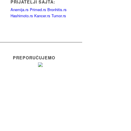
PRIJATELJI SAJTA:
Anemija.rs
Primed.rs
Bronhitis.rs
Hashimoto.rs
Kancer.rs
Tumor.rs
PREPORUČUJEMO