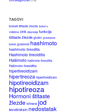
TAGOVI
bolesti štitaste žlezde
bolovi u
funkcija
cink
mišićima
depresija
štitaste žlezde
gluten
gravesova
hashimoto
gusavost
bolest
hashimoto tireoditis
Hashimoto tireoiditis
Hašimoto
hašimoto tireoditis
Hašimoto tireoiditis
hipertireoidizam
hipertireoza
hipertiroidizam
hipotireoidizam
hipotireoza
Hormoni štitaste
jod
žlezde
ishrana
nedostatak
levotiroksin