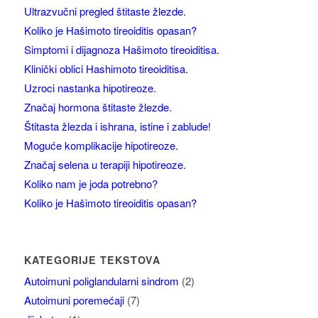
Ultrazvučni pregled štitaste žlezde.
Koliko je Hašimoto tireoiditis opasan?
Simptomi i dijagnoza Hašimoto tireoiditisa.
Klinički oblici Hashimoto tireoiditisa.
Uzroci nastanka hipotireoze.
Značaj hormona štitaste žlezde.
Štitasta žlezda i ishrana, istine i zablude!
Moguće komplikacije hipotireoze.
Značaj selena u terapiji hipotireoze.
Koliko nam je joda potrebno?
Koliko je Hašimoto tireoiditis opasan?
KATEGORIJE TEKSTOVA
Autoimuni poliglandularni sindrom
(2)
Autoimuni poremećaji
(7)