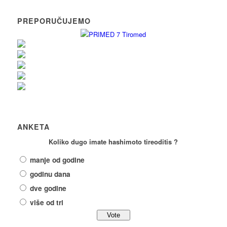
PREPORUČUJEMO
ANKETA
Koliko dugo imate hashimoto tireoditis ?
manje od godine
godinu dana
dve godine
više od tri