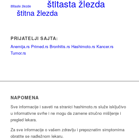
štitasta žlezda
štitaste žlezde
štitna žlezda
PRIJATELJI SAJTA:
Anemija.rs
Primed.rs
Bronhitis.rs
Hashimoto.rs
Kancer.rs
Tumor.rs
NAPOMENA
Sve informacije i saveti na stranici hashimoto.rs služe isključivo
u informativne svrhe i ne mogu da zamene stručno mišljenje i
pregled lekara.
Za sve informacije o vašem zdravlju i prepoznatim simptomima
obratite se nadležnom lekaru.