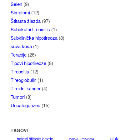
Selen
(9)
Simptomi
(12)
Štitasta žlezda
(97)
Subakutni tireoiditis
(1)
Subklinička hipotireoza
(8)
suva kosa
(1)
Terapije
(26)
Tipovi hipotireoze
(8)
Tireoditis
(12)
Tireoglobulin
(1)
Tiroidni kancer
(4)
Tumori
(8)
Uncategorized
(15)
TAGOVI
cink
bolesti štitaste žlezde
bolovi u mišićima