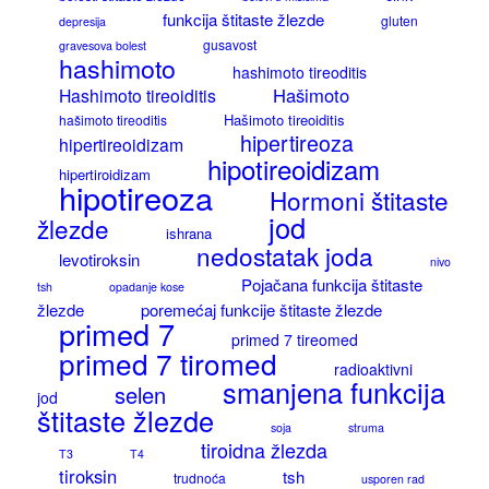
funkcija štitaste žlezde
gluten
depresija
gusavost
gravesova bolest
hashimoto
hashimoto tireoditis
Hašimoto
Hashimoto tireoiditis
Hašimoto tireoiditis
hašimoto tireoditis
hipertireoza
hipertireoidizam
hipotireoidizam
hipertiroidizam
hipotireoza
Hormoni štitaste
jod
žlezde
ishrana
nedostatak joda
levotiroksin
nivo
Pojačana funkcija štitaste
tsh
opadanje kose
žlezde
poremećaj funkcije štitaste žlezde
primed 7
primed 7 tireomed
primed 7 tiromed
radioaktivni
smanjena funkcija
selen
jod
štitaste žlezde
soja
struma
tiroidna žlezda
T3
T4
tiroksin
tsh
trudnoća
usporen rad