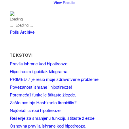
View Results
Loading ...
Polls Archive
TEKSTOVI
Pravila ishrane kod hipotireoze.
Hipotireoza i gubitak kilograma.
PRIMED 7 je rešio moje zdravstvene probleme!
Povezanost ishrane i hipotireoze!
Poremećaji funkcije štitaste žlezde.
Zašto nastaje Hashimoto tireoiditis?
Najčešći uzroci hipotireoze.
Rešenje za smanjenu funkciju štitaste žlezde.
Osnovna pravila ishrane kod hipotireoze.