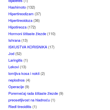
dijabetes
(1)
Hashimoto
(132)
Hipertireodizam
(37)
Hipertireoidoza
(36)
Hipotireoza
(172)
Hormoni štitaste žlezde
(110)
Ishrana
(13)
ISKUSTVA KORISNIKA
(17)
Jod
(52)
Laringitis
(1)
Lekovi
(13)
lomljiva kosa i nokti
(2)
neplodnos
(4)
Operacije
(9)
Poremećaj rada štitaste žlezde
(9)
preosetljivost na hladnoću
(1)
Riedl tireoiditis
(1)