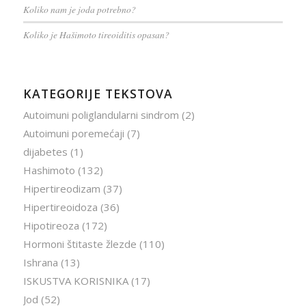
Koliko nam je joda potrebno?
Koliko je Hašimoto tireoiditis opasan?
KATEGORIJE TEKSTOVA
Autoimuni poliglandularni sindrom
(2)
Autoimuni poremećaji
(7)
dijabetes
(1)
Hashimoto
(132)
Hipertireodizam
(37)
Hipertireoidoza
(36)
Hipotireoza
(172)
Hormoni štitaste žlezde
(110)
Ishrana
(13)
ISKUSTVA KORISNIKA
(17)
Jod
(52)