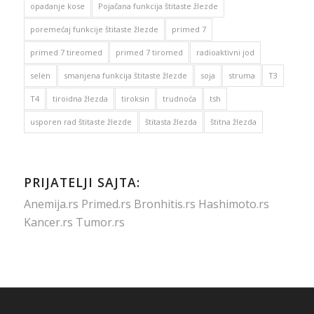
opadanje kose
Pojačana funkcija štitaste žlezde
poremećaj funkcije štitaste žlezde
primed 7
primed 7 tireomed
primed 7 tiromed
radioaktivni jod
selen
smanjena funkcija štitaste žlezde
soja
struma
T3
T4
tiroidna žlezda
tiroksin
trudnoća
tsh
usporen rad štitaste žlezde
štitasta žlezda
štitna žlezda
PRIJATELJI SAJTA:
Anemija.rs
Primed.rs
Bronhitis.rs
Hashimoto.rs
Kancer.rs
Tumor.rs