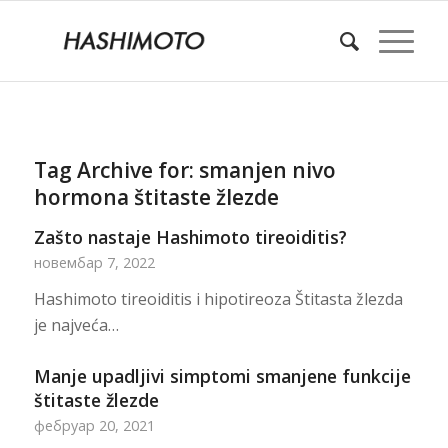
Tag Archive for:
smanjen nivo
hormona štitaste žlezde
Zašto nastaje Hashimoto tireoiditis?
новембар 7, 2022
Hashimoto tireoiditis i hipotireoza Štitasta žlezda
je najveća…
Manje upadljivi simptomi smanjene funkcije
štitaste žlezde
фебруар 20, 2021