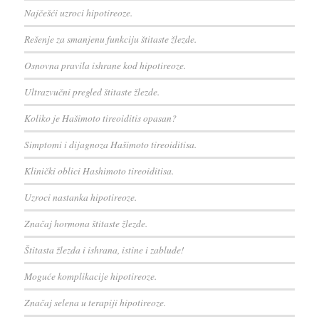
Najčešći uzroci hipotireoze.
Rešenje za smanjenu funkciju štitaste žlezde.
Osnovna pravila ishrane kod hipotireoze.
Ultrazvučni pregled štitaste žlezde.
Koliko je Hašimoto tireoiditis opasan?
Simptomi i dijagnoza Hašimoto tireoiditisa.
Klinički oblici Hashimoto tireoiditisa.
Uzroci nastanka hipotireoze.
Značaj hormona štitaste žlezde.
Štitasta žlezda i ishrana, istine i zablude!
Moguće komplikacije hipotireoze.
Značaj selena u terapiji hipotireoze.