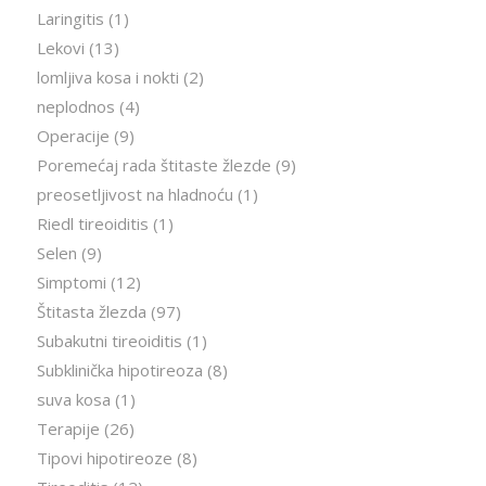
Laringitis
(1)
Lekovi
(13)
lomljiva kosa i nokti
(2)
neplodnos
(4)
Operacije
(9)
Poremećaj rada štitaste žlezde
(9)
preosetljivost na hladnoću
(1)
Riedl tireoiditis
(1)
Selen
(9)
Simptomi
(12)
Štitasta žlezda
(97)
Subakutni tireoiditis
(1)
Subklinička hipotireoza
(8)
suva kosa
(1)
Terapije
(26)
Tipovi hipotireoze
(8)