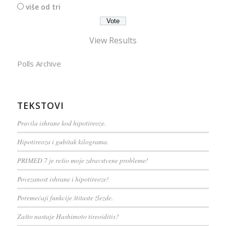
više od tri
View Results
Polls Archive
TEKSTOVI
Pravila ishrane kod hipotireoze.
Hipotireoza i gubitak kilograma.
PRIMED 7 je rešio moje zdravstvene probleme!
Povezanost ishrane i hipotireoze!
Poremećaji funkcije štitaste žlezde.
Zašto nastaje Hashimoto tireoiditis?