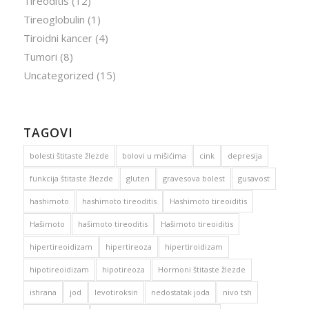
Tireoditis
(12)
Tireoglobulin
(1)
Tiroidni kancer
(4)
Tumori
(8)
Uncategorized
(15)
TAGOVI
bolesti štitaste žlezde
bolovi u mišićima
cink
depresija
funkcija štitaste žlezde
gluten
gravesova bolest
gusavost
hashimoto
hashimoto tireoditis
Hashimoto tireoiditis
Hašimoto
hašimoto tireoditis
Hašimoto tireoiditis
hipertireoidizam
hipertireoza
hipertiroidizam
hipotireoidizam
hipotireoza
Hormoni štitaste žlezde
ishrana
jod
levotiroksin
nedostatak joda
nivo tsh