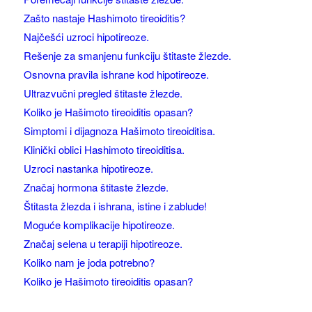
Zašto nastaje Hashimoto tireoiditis?
Najčešći uzroci hipotireoze.
Rešenje za smanjenu funkciju štitaste žlezde.
Osnovna pravila ishrane kod hipotireoze.
Ultrazvučni pregled štitaste žlezde.
Koliko je Hašimoto tireoiditis opasan?
Simptomi i dijagnoza Hašimoto tireoiditisa.
Klinički oblici Hashimoto tireoiditisa.
Uzroci nastanka hipotireoze.
Značaj hormona štitaste žlezde.
Štitasta žlezda i ishrana, istine i zablude!
Moguće komplikacije hipotireoze.
Značaj selena u terapiji hipotireoze.
Koliko nam je joda potrebno?
Koliko je Hašimoto tireoiditis opasan?