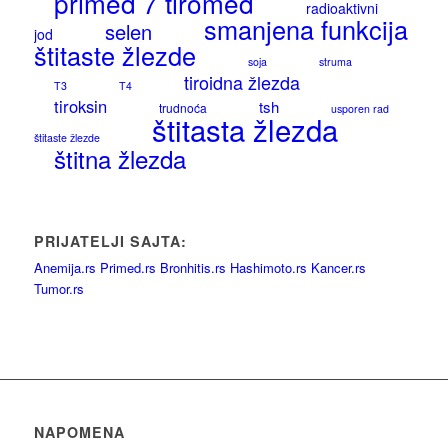
primed 7 tiromed
radioaktivni
smanjena funkcija
selen
jod
štitaste žlezde
soja
struma
tiroidna žlezda
T3
T4
tiroksin
tsh
trudnoća
usporen rad
štitasta žlezda
štitaste žlezde
štitna žlezda
PRIJATELJI SAJTA:
Anemija.rs
Primed.rs
Bronhitis.rs
Hashimoto.rs
Kancer.rs
Tumor.rs
NAPOMENA