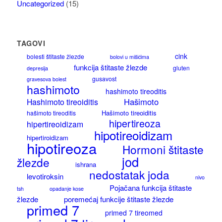
Uncategorized
(15)
TAGOVI
cink
bolesti štitaste žlezde
bolovi u mišićima
funkcija štitaste žlezde
gluten
depresija
gusavost
gravesova bolest
hashimoto
hashimoto tireoditis
Hašimoto
Hashimoto tireoiditis
Hašimoto tireoiditis
hašimoto tireoditis
hipertireoza
hipertireoidizam
hipotireoidizam
hipertiroidizam
hipotireoza
Hormoni štitaste
jod
žlezde
ishrana
nedostatak joda
levotiroksin
nivo
Pojačana funkcija štitaste
tsh
opadanje kose
žlezde
poremećaj funkcije štitaste žlezde
primed 7
primed 7 tireomed