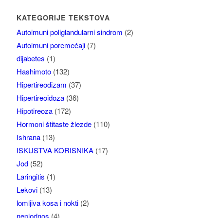
KATEGORIJE TEKSTOVA
Autoimuni poliglandularni sindrom
(2)
Autoimuni poremećaji
(7)
dijabetes
(1)
Hashimoto
(132)
Hipertireodizam
(37)
Hipertireoidoza
(36)
Hipotireoza
(172)
Hormoni štitaste žlezde
(110)
Ishrana
(13)
ISKUSTVA KORISNIKA
(17)
Jod
(52)
Laringitis
(1)
Lekovi
(13)
lomljiva kosa i nokti
(2)
neplodnos
(4)