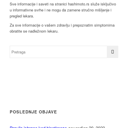
Sve informacije i saveti na stranici hashimoto.rs služe isključivo
u informativne svrhe i ne mogu da zamene stručno mišljenje i
pregled lekara.
Za sve informacije o vašem zdravlju i prepoznatim simptomima
obratite se nadležnom lekaru.
POSLEDNJE OBJAVE
Pravila ishrane kod hipotireoze.
децембар 20, 2023 -