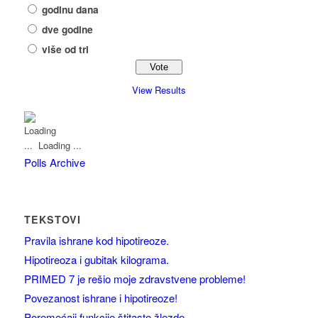
godinu dana
dve godine
više od tri
View Results
Loading ...
Polls Archive
TEKSTOVI
Pravila ishrane kod hipotireoze.
Hipotireoza i gubitak kilograma.
PRIMED 7 je rešio moje zdravstvene probleme!
Povezanost ishrane i hipotireoze!
Poremećaji funkcije štitaste žlezde.