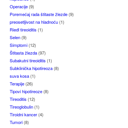
Operacije
(9)
Poremećaj rada štitaste žlezde
(9)
preosetljivost na hladnoću
(1)
Riedl tireoiditis
(1)
Selen
(9)
Simptomi
(12)
Štitasta žlezda
(97)
Subakutni tireoiditis
(1)
Subklinička hipotireoza
(8)
suva kosa
(1)
Terapije
(26)
Tipovi hipotireoze
(8)
Tireoditis
(12)
Tireoglobulin
(1)
Tiroidni kancer
(4)
Tumori
(8)