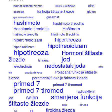
cink
bolesti štitaste žlezde
bolovi u mišićima
funkcija štitaste žlezde
gluten
depresija
gusavost
gravesova bolest
hashimoto
hashimoto tireoditis
Hašimoto
Hashimoto tireoiditis
Hašimoto tireoiditis
hašimoto tireoditis
hipertireoza
hipertireoidizam
hipotireoidizam
hipertiroidizam
hipotireoza
Hormoni štitaste
jod
žlezde
ishrana
nedostatak joda
levotiroksin
nivo
Pojačana funkcija štitaste
tsh
opadanje kose
žlezde
poremećaj funkcije štitaste žlezde
primed 7
primed 7 tireomed
primed 7 tiromed
radioaktivni
smanjena funkcija
selen
jod
štitaste žlezde
soja
struma
tiroidna žlezda
T3
T4