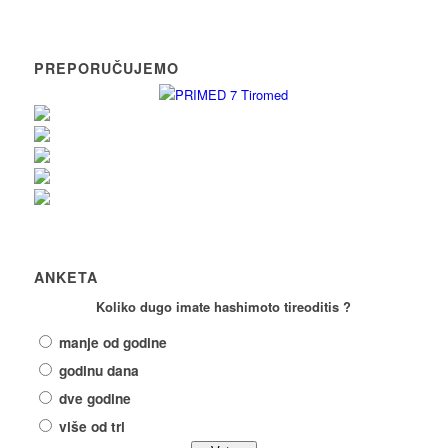
PREPORUČUJEMO
ANKETA
Koliko dugo imate hashimoto tireoditis ?
manje od godine
godinu dana
dve godine
više od tri