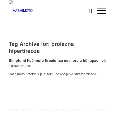
Tag Archive for:
prolazna
hipertireoza
Simptomi Hašimoto tireoiditsa ne moraju biti upadljivi.
октобар 21, 2019
Hashimoto tireoiditis je autoimuno oboljenje štitaste žlezde.…