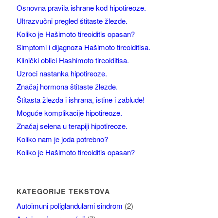
Osnovna pravila ishrane kod hipotireoze.
Ultrazvučni pregled štitaste žlezde.
Koliko je Hašimoto tireoiditis opasan?
Simptomi i dijagnoza Hašimoto tireoiditisa.
Klinički oblici Hashimoto tireoiditisa.
Uzroci nastanka hipotireoze.
Značaj hormona štitaste žlezde.
Štitasta žlezda i ishrana, istine i zablude!
Moguće komplikacije hipotireoze.
Značaj selena u terapiji hipotireoze.
Koliko nam je joda potrebno?
Koliko je Hašimoto tireoiditis opasan?
KATEGORIJE TEKSTOVA
Autoimuni poliglandularni sindrom
(2)