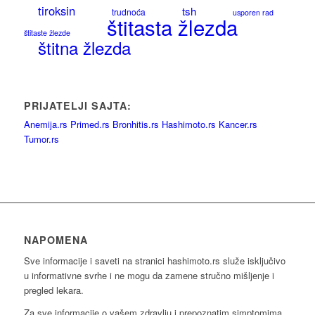
tiroksin
tsh
trudnoća
usporen rad
štitasta žlezda
štitaste žlezde
štitna žlezda
PRIJATELJI SAJTA:
Anemija.rs
Primed.rs
Bronhitis.rs
Hashimoto.rs
Kancer.rs
Tumor.rs
NAPOMENA
Sve informacije i saveti na stranici hashimoto.rs služe isključivo
u informativne svrhe i ne mogu da zamene stručno mišljenje i
pregled lekara.
Za sve informacije o vašem zdravlju i prepoznatim simptomima