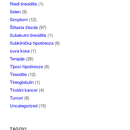
Riedl tireoiditis
(1)
Selen
(9)
Simptomi
(12)
Štitasta žlezda
(97)
Subakutni tireoiditis
(1)
Subklinička hipotireoza
(8)
suva kosa
(1)
Terapije
(26)
Tipovi hipotireoze
(8)
Tireoditis
(12)
Tireoglobulin
(1)
Tiroidni kancer
(4)
Tumori
(8)
Uncategorized
(15)
TAGOVI