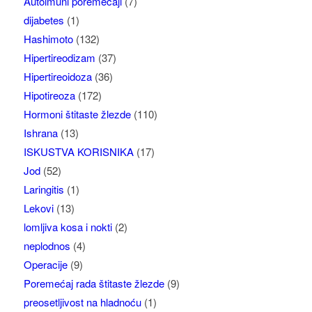
Autoimuni poremećaji
(7)
dijabetes
(1)
Hashimoto
(132)
Hipertireodizam
(37)
Hipertireoidoza
(36)
Hipotireoza
(172)
Hormoni štitaste žlezde
(110)
Ishrana
(13)
ISKUSTVA KORISNIKA
(17)
Jod
(52)
Laringitis
(1)
Lekovi
(13)
lomljiva kosa i nokti
(2)
neplodnos
(4)
Operacije
(9)
Poremećaj rada štitaste žlezde
(9)
preosetljivost na hladnoću
(1)