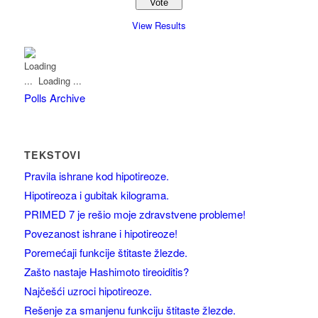
View Results
Loading ...
Polls Archive
TEKSTOVI
Pravila ishrane kod hipotireoze.
Hipotireoza i gubitak kilograma.
PRIMED 7 je rešio moje zdravstvene probleme!
Povezanost ishrane i hipotireoze!
Poremećaji funkcije štitaste žlezde.
Zašto nastaje Hashimoto tireoiditis?
Najčešći uzroci hipotireoze.
Rešenje za smanjenu funkciju štitaste žlezde.