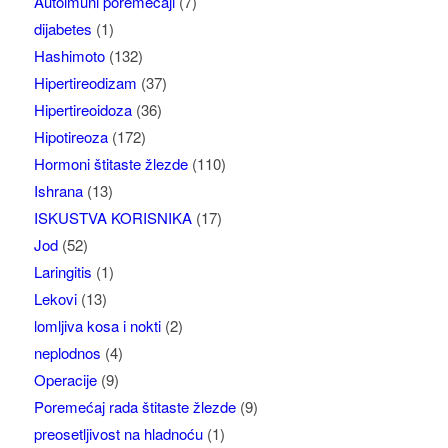
Autoimuni poremećaji
(7)
dijabetes
(1)
Hashimoto
(132)
Hipertireodizam
(37)
Hipertireoidoza
(36)
Hipotireoza
(172)
Hormoni štitaste žlezde
(110)
Ishrana
(13)
ISKUSTVA KORISNIKA
(17)
Jod
(52)
Laringitis
(1)
Lekovi
(13)
lomljiva kosa i nokti
(2)
neplodnos
(4)
Operacije
(9)
Poremećaj rada štitaste žlezde
(9)
preosetljivost na hladnoću
(1)