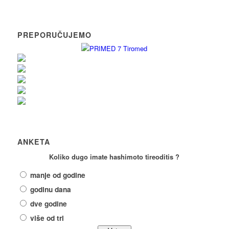
PREPORUČUJEMO
ANKETA
Koliko dugo imate hashimoto tireoditis ?
manje od godine
godinu dana
dve godine
više od tri