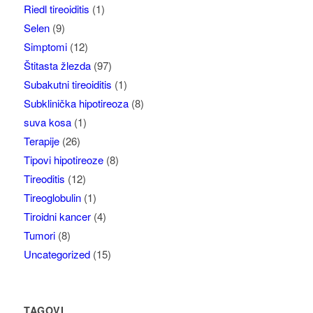
Riedl tireoiditis
(1)
Selen
(9)
Simptomi
(12)
Štitasta žlezda
(97)
Subakutni tireoiditis
(1)
Subklinička hipotireoza
(8)
suva kosa
(1)
Terapije
(26)
Tipovi hipotireoze
(8)
Tireoditis
(12)
Tireoglobulin
(1)
Tiroidni kancer
(4)
Tumori
(8)
Uncategorized
(15)
TAGOVI