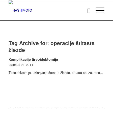
Tag Archive for:
operacije štitaste
žlezde
Komplikacije tireoidektomije
октобар 28, 2014
Tireoidektomija, uklanjanje štitaste žlezde, smatra se izuzetno…