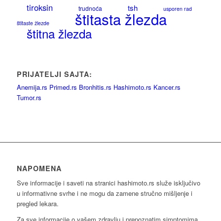
tiroksin
tsh
trudnoća
usporen rad
štitasta žlezda
štitaste žlezde
štitna žlezda
PRIJATELJI SAJTA:
Anemija.rs
Primed.rs
Bronhitis.rs
Hashimoto.rs
Kancer.rs
Tumor.rs
NAPOMENA
Sve informacije i saveti na stranici hashimoto.rs služe isključivo
u informativne svrhe i ne mogu da zamene stručno mišljenje i
pregled lekara.
Za sve informacije o vašem zdravlju i prepoznatim simptomima