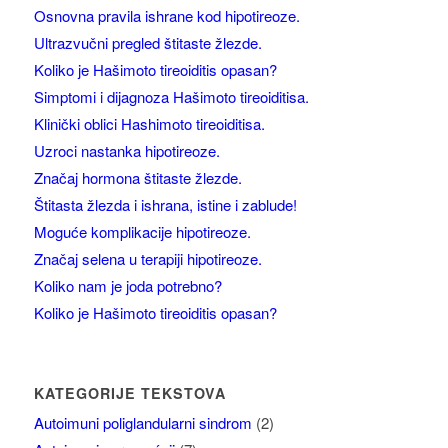
Osnovna pravila ishrane kod hipotireoze.
Ultrazvučni pregled štitaste žlezde.
Koliko je Hašimoto tireoiditis opasan?
Simptomi i dijagnoza Hašimoto tireoiditisa.
Klinički oblici Hashimoto tireoiditisa.
Uzroci nastanka hipotireoze.
Značaj hormona štitaste žlezde.
Štitasta žlezda i ishrana, istine i zablude!
Moguće komplikacije hipotireoze.
Značaj selena u terapiji hipotireoze.
Koliko nam je joda potrebno?
Koliko je Hašimoto tireoiditis opasan?
KATEGORIJE TEKSTOVA
Autoimuni poliglandularni sindrom
(2)