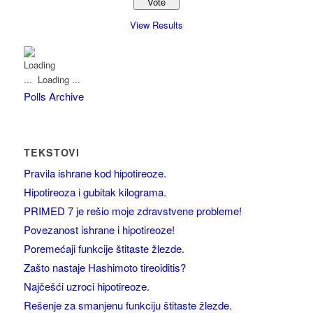
View Results
Loading ...
Polls Archive
TEKSTOVI
Pravila ishrane kod hipotireoze.
Hipotireoza i gubitak kilograma.
PRIMED 7 je rešio moje zdravstvene probleme!
Povezanost ishrane i hipotireoze!
Poremećaji funkcije štitaste žlezde.
Zašto nastaje Hashimoto tireoiditis?
Najčešći uzroci hipotireoze.
Rešenje za smanjenu funkciju štitaste žlezde.