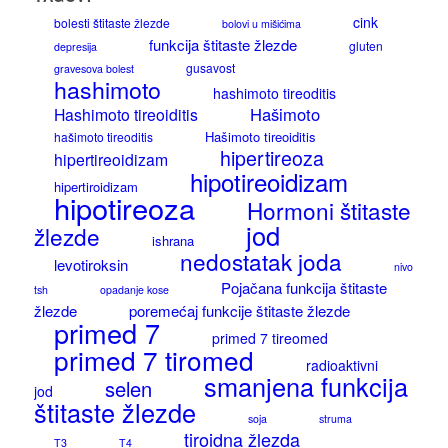
cink
bolesti štitaste žlezde
bolovi u mišićima
funkcija štitaste žlezde
gluten
depresija
gusavost
gravesova bolest
hashimoto
hashimoto tireoditis
Hašimoto
Hashimoto tireoiditis
Hašimoto tireoiditis
hašimoto tireoditis
hipertireoza
hipertireoidizam
hipotireoidizam
hipertiroidizam
hipotireoza
Hormoni štitaste
jod
žlezde
ishrana
nedostatak joda
levotiroksin
nivo
Pojačana funkcija štitaste
tsh
opadanje kose
žlezde
poremećaj funkcije štitaste žlezde
primed 7
primed 7 tireomed
primed 7 tiromed
radioaktivni
smanjena funkcija
selen
jod
štitaste žlezde
soja
struma
tiroidna žlezda
T3
T4