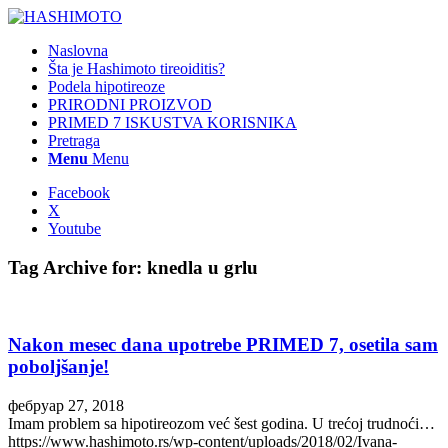
Naslovna
Šta je Hashimoto tireoiditis?
Podela hipotireoze
PRIRODNI PROIZVOD
PRIMED 7 ISKUSTVA KORISNIKA
Pretraga
Menu
Menu
Facebook
X
Youtube
Tag Archive for:
knedla u grlu
Nakon mesec dana upotrebe PRIMED 7, osetila sam
poboljšanje!
фебруар 27, 2018
Imam problem sa hipotireozom već šest godina. U trećoj trudnoći…
https://www.hashimoto.rs/wp-content/uploads/2018/02/Ivana-