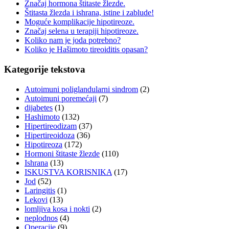
Značaj hormona štitaste žlezde.
Štitasta žlezda i ishrana, istine i zablude!
Moguće komplikacije hipotireoze.
Značaj selena u terapiji hipotireoze.
Koliko nam je joda potrebno?
Koliko je Hašimoto tireoiditis opasan?
Kategorije tekstova
Autoimuni poliglandularni sindrom
(2)
Autoimuni poremećaji
(7)
dijabetes
(1)
Hashimoto
(132)
Hipertireodizam
(37)
Hipertireoidoza
(36)
Hipotireoza
(172)
Hormoni štitaste žlezde
(110)
Ishrana
(13)
ISKUSTVA KORISNIKA
(17)
Jod
(52)
Laringitis
(1)
Lekovi
(13)
lomljiva kosa i nokti
(2)
neplodnos
(4)
Operacije
(9)