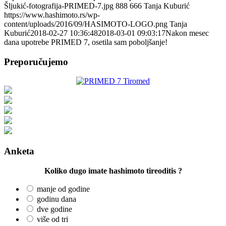
Šljukić-fotografija-PRIMED-7.jpg
888
666
Tanja Kuburić
https://www.hashimoto.rs/wp-
content/uploads/2016/09/HASIMOTO-LOGO.png
Tanja
Kuburić
2018-02-27 10:36:48
2018-03-01 09:03:17
Nakon mesec
dana upotrebe PRIMED 7, osetila sam poboljšanje!
Preporučujemo
Anketa
Koliko dugo imate hashimoto tireoditis ?
manje od godine
godinu dana
dve godine
više od tri