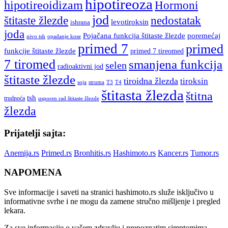
hipotireoza
hipotireoidizam
Hormoni
jod
štitaste žlezde
nedostatak
levotiroksin
ishrana
joda
Pojačana funkcija štitaste žlezde
poremećaj
nivo tsh
opadanje kose
primed 7
primed
funkcije štitaste žlezde
primed 7 tireomed
7 tiromed
smanjena funkcija
selen
radioaktivni jod
štitaste žlezde
tiroidna žlezda
tiroksin
soja
struma
T3
T4
štitasta žlezda
štitna
tsh
trudnoća
usporen rad štitaste žlezde
žlezda
Prijatelji sajta:
Anemija.rs
Primed.rs
Bronhitis.rs
Hashimoto.rs
Kancer.rs
Tumor.rs
NAPOMENA
Sve informacije i saveti na stranici hashimoto.rs služe isključivo u
informativne svrhe i ne mogu da zamene stručno mišljenje i pregled
lekara.
Za sve informacije o vašem zdravlju i prepoznatim simptomima