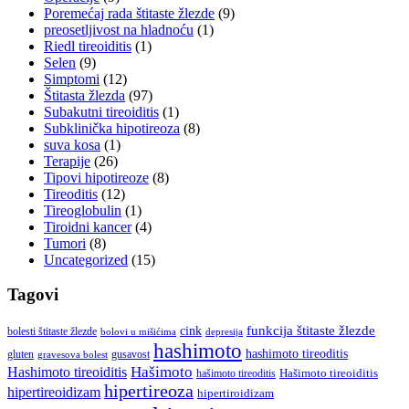
Poremećaj rada štitaste žlezde
(9)
preosetljivost na hladnoću
(1)
Riedl tireoiditis
(1)
Selen
(9)
Simptomi
(12)
Štitasta žlezda
(97)
Subakutni tireoiditis
(1)
Subklinička hipotireoza
(8)
suva kosa
(1)
Terapije
(26)
Tipovi hipotireoze
(8)
Tireoditis
(12)
Tireoglobulin
(1)
Tiroidni kancer
(4)
Tumori
(8)
Uncategorized
(15)
Tagovi
cink
funkcija štitaste žlezde
bolesti štitaste žlezde
bolovi u mišićima
depresija
hashimoto
hashimoto tireoditis
gluten
gusavost
gravesova bolest
Hašimoto
Hashimoto tireoiditis
Hašimoto tireoiditis
hašimoto tireoditis
hipertireoza
hipertireoidizam
hipertiroidizam