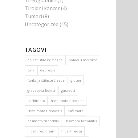
Tireoglobulin
(1)
Tiroidni kancer
(4)
Tumori
(8)
Uncategorized
(15)
TAGOVI
bolesti štitaste žlezde
bolovi u mišićima
cink
depresija
funkcija štitaste žlezde
gluten
gravesova bolest
gusavost
hashimoto
hashimoto tireoditis
Hashimoto tireoiditis
Hašimoto
hašimoto tireoditis
Hašimoto tireoiditis
hipertireoidizam
hipertireoza