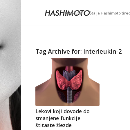
Naslovna
Šta je Hashimoto tireo
Tag Archive for:
interleukin-2
Lekovi koji dovode do
smanjene funkcije
štitaste žlezde