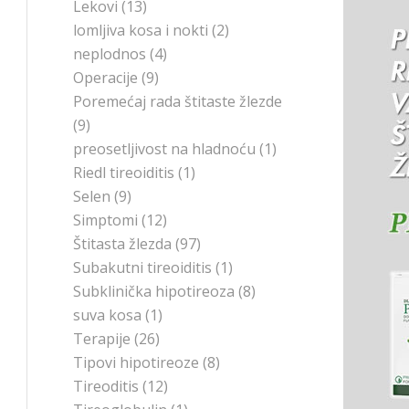
Lekovi
(13)
lomljiva kosa i nokti
(2)
neplodnos
(4)
Operacije
(9)
Poremećaj rada štitaste žlezde
(9)
preosetljivost na hladnoću
(1)
Riedl tireoiditis
(1)
Selen
(9)
Simptomi
(12)
Štitasta žlezda
(97)
Subakutni tireoiditis
(1)
Subklinička hipotireoza
(8)
suva kosa
(1)
Terapije
(26)
Tipovi hipotireoze
(8)
Tireoditis
(12)