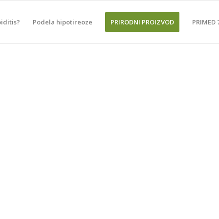
iditis?
Podela hipotireoze
PRIRODNI PROIZVOD
PRIMED 