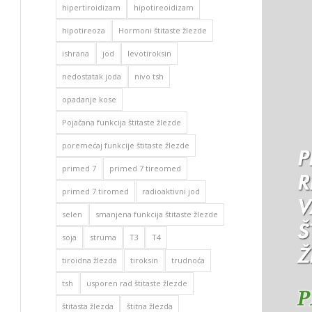
hipertiroidizam
hipotireoidizam
hipotireoza
Hormoni štitaste žlezde
ishrana
jod
levotiroksin
nedostatak joda
nivo tsh
opadanje kose
Pojačana funkcija štitaste žlezde
poremećaj funkcije štitaste žlezde
primed 7
primed 7 tireomed
primed 7 tiromed
radioaktivni jod
selen
smanjena funkcija štitaste žlezde
soja
struma
T3
T4
tiroidna žlezda
tiroksin
trudnoća
tsh
usporen rad štitaste žlezde
štitasta žlezda
štitna žlezda