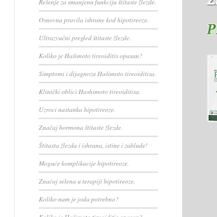
Rešenje za smanjenu funkciju štitaste žlezde.
Osnovna pravila ishrane kod hipotireoze.
Ultrazvučni pregled štitaste žlezde.
Koliko je Hašimoto tireoiditis opasan?
Simptomi i dijagnoza Hašimoto tireoiditisa.
Klinički oblici Hashimoto tireoiditisa.
Uzroci nastanka hipotireoze.
Značaj hormona štitaste žlezde.
Štitasta žlezda i ishrana, istine i zablude!
Moguće komplikacije hipotireoze.
Značaj selena u terapiji hipotireoze.
Koliko nam je joda potrebno?
Koliko je Hašimoto tireoiditis opasan?