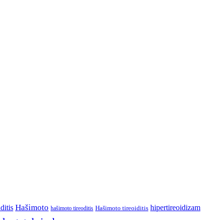
Hašimoto
ditis
hipertireoidizam
Hašimoto tireoiditis
hašimoto tireoditis