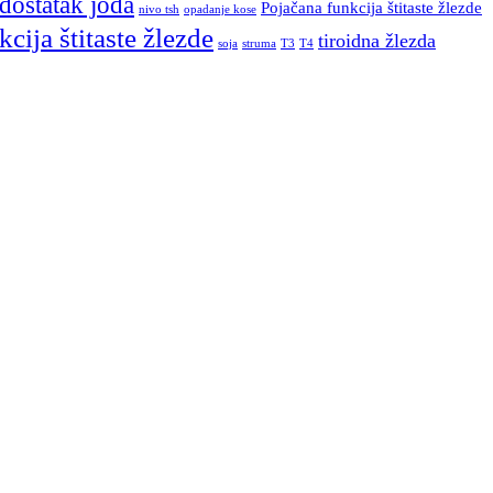
dostatak joda
Pojačana funkcija štitaste žlezde
nivo tsh
opadanje kose
cija štitaste žlezde
tiroidna žlezda
soja
struma
T3
T4