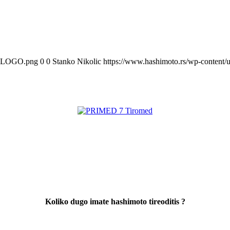
O-LOGO.png
0
0
Stanko Nikolic
https://www.hashimoto.rs/wp-conte
Koliko dugo imate hashimoto tireoditis ?