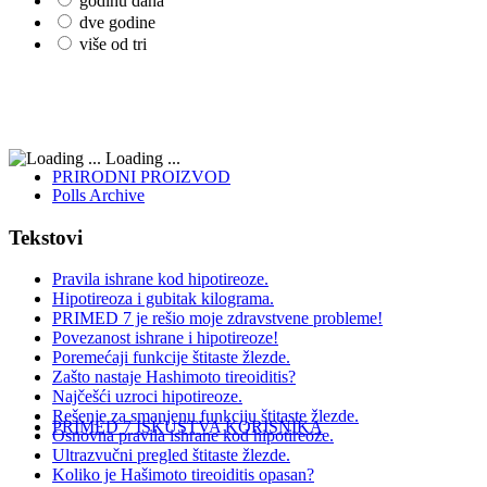
godinu dana
dve godine
više od tri
Loading ...
PRIRODNI PROIZVOD
Polls Archive
Tekstovi
Pravila ishrane kod hipotireoze.
Hipotireoza i gubitak kilograma.
PRIMED 7 je rešio moje zdravstvene probleme!
Povezanost ishrane i hipotireoze!
Poremećaji funkcije štitaste žlezde.
Zašto nastaje Hashimoto tireoiditis?
Najčešći uzroci hipotireoze.
Rešenje za smanjenu funkciju štitaste žlezde.
PRIMED 7 ISKUSTVA KORISNIKA
Osnovna pravila ishrane kod hipotireoze.
Ultrazvučni pregled štitaste žlezde.
Koliko je Hašimoto tireoiditis opasan?