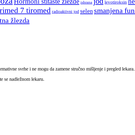
eoza
jod
Hormoni štitaste žlezde
ne
levotiroksin
ishrana
rimed 7 tiromed
smanjena funk
selen
radioaktivni jod
itna žlezda
nformativne svrhe i ne mogu da zamene stručno mišljenje i pregled lekara.
te se nadležnom lekaru.