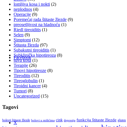
lomljiva kosa i nokti
(2)
neplodnos
(4)
Operacije
(9)
Poremećaj rada štitaste žlezde
(9)
preosetljivost na hladnoću
(1)
Riedl tireoiditis
(1)
Selen
(9)
Simptomi
(12)
Štitasta žlezda
(97)
Subakutni tireoiditis
(1)
Subklinička hipotireoza
(8)
Facebook
suva kosa
(1)
Terapije
(26)
Tipovi hipotireoze
(8)
Tireoditis
(12)
Tireoglobulin
(1)
Tiroidni kancer
(4)
Tumori
(8)
Uncategorized
(15)
Tagovi
cink
funkcija štitaste žlezde
bolesti štitaste žlezde
gluten
bolovi u mišićima
depresija
X