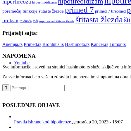
hipotir
hipotireoidizam
hipertireoza
hipertiroidizam
primed 7
p
poremećaj funkcije štitaste žlezde
primed 7 tireomed
štitasta žlezda
št
tiroksin
tsh
trudnoća
usporen rad štitaste žlezde
Prijatelji sajta:
Anemija.rs
Primed.rs
Bronhitis.rs
Hashimoto.rs
Kancer.rs
Tumor.rs
NAPOMENA
Youtube
Sve informacije i saveti na stranici hashimoto.rs služe isključivo u i
Za sve informacije o vašem zdravlju i prepoznatim simptomima obrati
POSLEDNJE OBJAVE
Pravila ishrane kod hipotireoze.
децембар 20, 2023 - 15:07