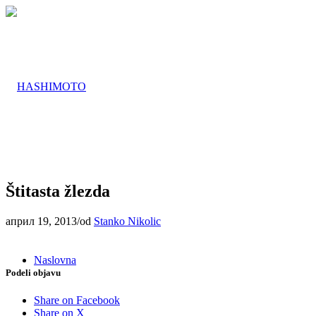
Štitasta žlezda
април 19, 2013
/
od
Stanko Nikolic
Naslovna
Podeli objavu
Share on Facebook
Share on X