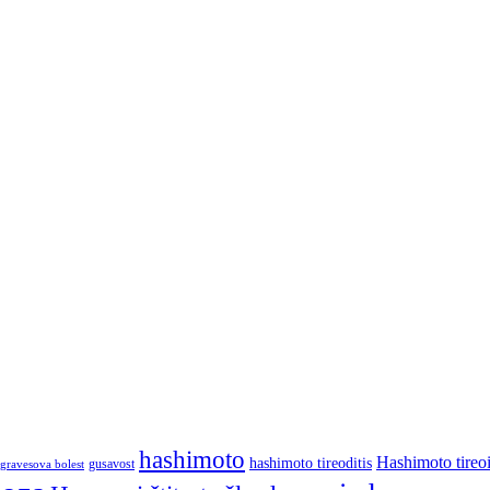
hashimoto
Hashimoto tireoi
hashimoto tireoditis
gusavost
gravesova bolest