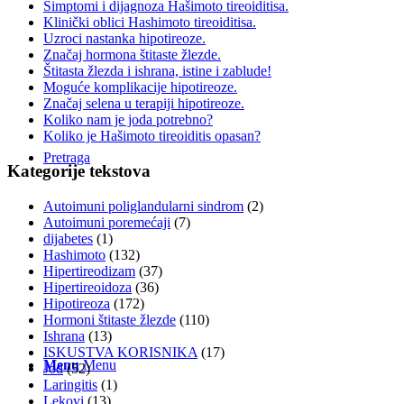
Simptomi i dijagnoza Hašimoto tireoiditisa.
Klinički oblici Hashimoto tireoiditisa.
Uzroci nastanka hipotireoze.
Značaj hormona štitaste žlezde.
Štitasta žlezda i ishrana, istine i zablude!
Moguće komplikacije hipotireoze.
Značaj selena u terapiji hipotireoze.
Koliko nam je joda potrebno?
Koliko je Hašimoto tireoiditis opasan?
Pretraga
Kategorije tekstova
Autoimuni poliglandularni sindrom
(2)
Autoimuni poremećaji
(7)
dijabetes
(1)
Hashimoto
(132)
Hipertireodizam
(37)
Hipertireoidoza
(36)
Hipotireoza
(172)
Hormoni štitaste žlezde
(110)
Ishrana
(13)
ISKUSTVA KORISNIKA
(17)
Menu
Menu
Jod
(52)
Laringitis
(1)
Lekovi
(13)