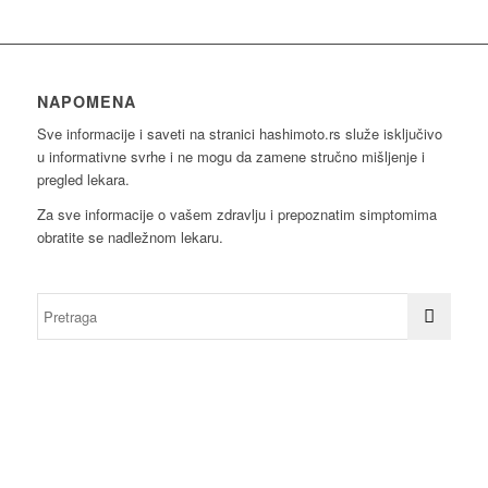
NAPOMENA
Sve informacije i saveti na stranici hashimoto.rs služe isključivo
u informativne svrhe i ne mogu da zamene stručno mišljenje i
pregled lekara.
Za sve informacije o vašem zdravlju i prepoznatim simptomima
obratite se nadležnom lekaru.