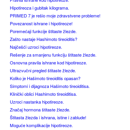
Hipotireoza i gubitak kilograma.
PRIMED 7 je rešio moje zdravstvene probleme!
Povezanost ishrane i hipotireoze!
Poremećaji funkcije štitaste žlezde.
Zašto nastaje Hashimoto tireoiditis?
Najčešći uzroci hipotireoze.
Rešenje za smanjenu funkciju štitaste žlezde.
Osnovna pravila ishrane kod hipotireoze.
Ultrazvučni pregled štitaste žlezde.
Koliko je Hašimoto tireoiditis opasan?
Simptomi i dijagnoza Hašimoto tireoiditisa.
Klinički oblici Hashimoto tireoiditisa.
Uzroci nastanka hipotireoze.
Značaj hormona štitaste žlezde.
Štitasta žlezda i ishrana, istine i zablude!
Moguće komplikacije hipotireoze.