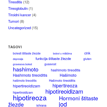
Tireoditis
(12)
Tireoglobulin
(1)
Tiroidni kancer
(4)
Tumori
(8)
Uncategorized
(15)
TAGOVI
cink
bolesti štitaste žlezde
bolovi u mišićima
funkcija štitaste žlezde
gluten
depresija
gusavost
gravesova bolest
hashimoto
hashimoto tireoditis
Hašimoto
Hashimoto tireoiditis
Hašimoto tireoiditis
hašimoto tireoditis
hipertireoza
hipertireoidizam
hipotireoidizam
hipertiroidizam
hipotireoza
Hormoni štitaste
jod
žlezde
ishrana