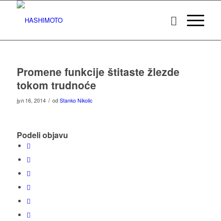
Promene funkcije štitaste žlezde
tokom trudnoće
/
јул 16, 2014
od
Stanko Nikolic
Podeli objavu