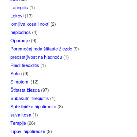
Laringitis
(1)
Lekovi
(13)
lomljiva kosa i nokti
(2)
neplodnos
(4)
Operacije
(9)
Poremećaj rada štitaste žlezde
(9)
preosetljivost na hladnoću
(1)
Riedl tireoiditis
(1)
Selen
(9)
Simptomi
(12)
Štitasta žlezda
(97)
Subakutni tireoiditis
(1)
Subklinička hipotireoza
(8)
suva kosa
(1)
Terapije
(26)
Tipovi hipotireoze
(8)