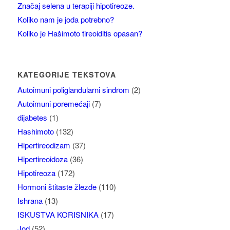
Značaj selena u terapiji hipotireoze.
Koliko nam je joda potrebno?
Koliko je Hašimoto tireoiditis opasan?
KATEGORIJE TEKSTOVA
Autoimuni poliglandularni sindrom
(2)
Autoimuni poremećaji
(7)
dijabetes
(1)
Hashimoto
(132)
Hipertireodizam
(37)
Hipertireoidoza
(36)
Hipotireoza
(172)
Hormoni štitaste žlezde
(110)
Ishrana
(13)
ISKUSTVA KORISNIKA
(17)
Jod
(52)