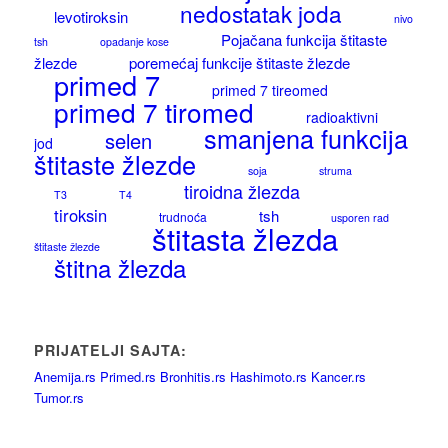
nedostatak joda
levotiroksin
nivo
Pojačana funkcija štitaste
tsh
opadanje kose
žlezde
poremećaj funkcije štitaste žlezde
primed 7
primed 7 tireomed
primed 7 tiromed
radioaktivni
smanjena funkcija
selen
jod
štitaste žlezde
soja
struma
tiroidna žlezda
T3
T4
tiroksin
tsh
trudnoća
usporen rad
štitasta žlezda
štitaste žlezde
štitna žlezda
PRIJATELJI SAJTA:
Anemija.rs
Primed.rs
Bronhitis.rs
Hashimoto.rs
Kancer.rs
Tumor.rs