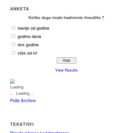
ANKETA
Koliko dugo imate hashimoto tireoditis ?
manje od godine
godinu dana
dve godine
više od tri
View Results
Loading ...
Polls Archive
TEKSTOVI
Pravila ishrane kod hipotireoze.