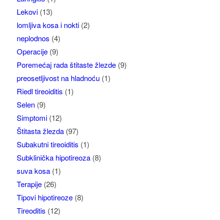
Lekovi
(13)
lomljiva kosa i nokti
(2)
neplodnos
(4)
Operacije
(9)
Poremećaj rada štitaste žlezde
(9)
preosetljivost na hladnoću
(1)
Riedl tireoiditis
(1)
Selen
(9)
Simptomi
(12)
Štitasta žlezda
(97)
Subakutni tireoiditis
(1)
Subklinička hipotireoza
(8)
suva kosa
(1)
Terapije
(26)
Tipovi hipotireoze
(8)
Tireoditis
(12)