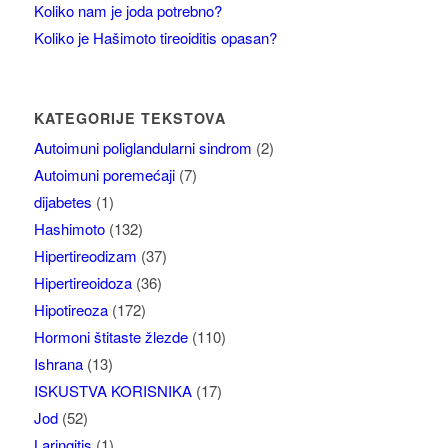
Koliko nam je joda potrebno?
Koliko je Hašimoto tireoiditis opasan?
KATEGORIJE TEKSTOVA
Autoimuni poliglandularni sindrom
(2)
Autoimuni poremećaji
(7)
dijabetes
(1)
Hashimoto
(132)
Hipertireodizam
(37)
Hipertireoidoza
(36)
Hipotireoza
(172)
Hormoni štitaste žlezde
(110)
Ishrana
(13)
ISKUSTVA KORISNIKA
(17)
Jod
(52)
Laringitis
(1)