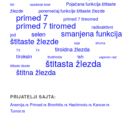
Pojačana funkcija štitaste
tsh
opadanje kose
žlezde
poremećaj funkcije štitaste žlezde
primed 7
primed 7 tireomed
primed 7 tiromed
radioaktivni
smanjena funkcija
selen
jod
štitaste žlezde
soja
struma
tiroidna žlezda
T3
T4
tiroksin
tsh
trudnoća
usporen rad
štitasta žlezda
štitaste žlezde
štitna žlezda
PRIJATELJI SAJTA:
Anemija.rs
Primed.rs
Bronhitis.rs
Hashimoto.rs
Kancer.rs
Tumor.rs