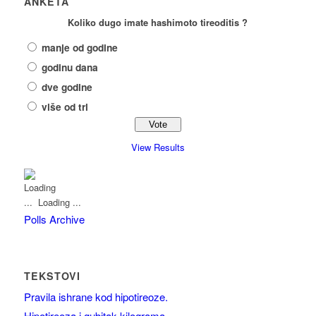
ANKETA
Koliko dugo imate hashimoto tireoditis ?
manje od godine
godinu dana
dve godine
više od tri
View Results
Loading ...
Polls Archive
TEKSTOVI
Pravila ishrane kod hipotireoze.
Hipotireoza i gubitak kilograma.