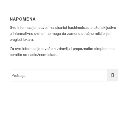
NAPOMENA
Sve informacije i saveti na stranici hashimoto.rs služe isključivo
u informativne svrhe i ne mogu da zamene stručno mišljenje i
pregled lekara.
Za sve informacije o vašem zdravlju i prepoznatim simptomima
obratite se nadležnom lekaru.