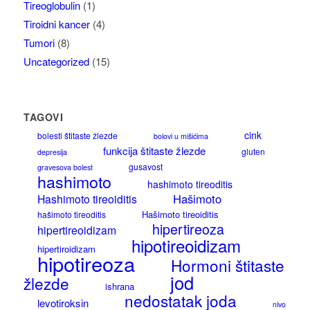
Tireoglobulin
(1)
Tiroidni kancer
(4)
Tumori
(8)
Uncategorized
(15)
TAGOVI
cink
bolesti štitaste žlezde
bolovi u mišićima
funkcija štitaste žlezde
gluten
depresija
gusavost
gravesova bolest
hashimoto
hashimoto tireoditis
Hašimoto
Hashimoto tireoiditis
Hašimoto tireoiditis
hašimoto tireoditis
hipertireoza
hipertireoidizam
hipotireoidizam
hipertiroidizam
hipotireoza
Hormoni štitaste
jod
žlezde
ishrana
nedostatak joda
levotiroksin
nivo