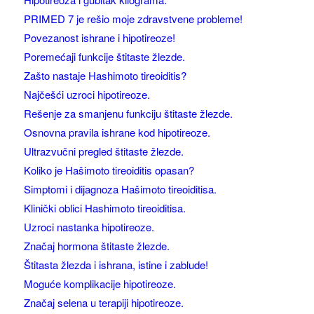
PRIMED 7 je rešio moje zdravstvene probleme!
Povezanost ishrane i hipotireoze!
Poremećaji funkcije štitaste žlezde.
Zašto nastaje Hashimoto tireoiditis?
Najčešći uzroci hipotireoze.
Rešenje za smanjenu funkciju štitaste žlezde.
Osnovna pravila ishrane kod hipotireoze.
Ultrazvučni pregled štitaste žlezde.
Koliko je Hašimoto tireoiditis opasan?
Simptomi i dijagnoza Hašimoto tireoiditisa.
Klinički oblici Hashimoto tireoiditisa.
Uzroci nastanka hipotireoze.
Značaj hormona štitaste žlezde.
Štitasta žlezda i ishrana, istine i zablude!
Moguće komplikacije hipotireoze.
Značaj selena u terapiji hipotireoze.