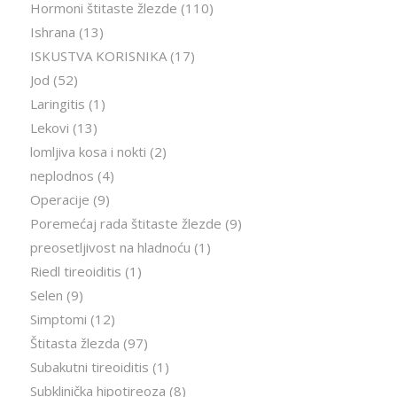
Hormoni štitaste žlezde
(110)
Ishrana
(13)
ISKUSTVA KORISNIKA
(17)
Jod
(52)
Laringitis
(1)
Lekovi
(13)
lomljiva kosa i nokti
(2)
neplodnos
(4)
Operacije
(9)
Poremećaj rada štitaste žlezde
(9)
preosetljivost na hladnoću
(1)
Riedl tireoiditis
(1)
Selen
(9)
Simptomi
(12)
Štitasta žlezda
(97)
Subakutni tireoiditis
(1)
Subklinička hipotireoza
(8)