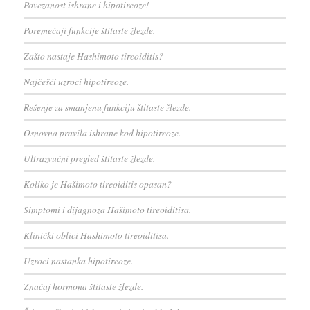
Povezanost ishrane i hipotireoze!
Poremećaji funkcije štitaste žlezde.
Zašto nastaje Hashimoto tireoiditis?
Najčešći uzroci hipotireoze.
Rešenje za smanjenu funkciju štitaste žlezde.
Osnovna pravila ishrane kod hipotireoze.
Ultrazvučni pregled štitaste žlezde.
Koliko je Hašimoto tireoiditis opasan?
Simptomi i dijagnoza Hašimoto tireoiditisa.
Klinički oblici Hashimoto tireoiditisa.
Uzroci nastanka hipotireoze.
Značaj hormona štitaste žlezde.