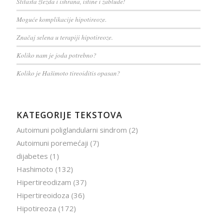
Štitasta žlezda i ishrana, istine i zablude!
Moguće komplikacije hipotireoze.
Značaj selena u terapiji hipotireoze.
Koliko nam je joda potrebno?
Koliko je Hašimoto tireoiditis opasan?
KATEGORIJE TEKSTOVA
Autoimuni poliglandularni sindrom
(2)
Autoimuni poremećaji
(7)
dijabetes
(1)
Hashimoto
(132)
Hipertireodizam
(37)
Hipertireoidoza
(36)
Hipotireoza
(172)