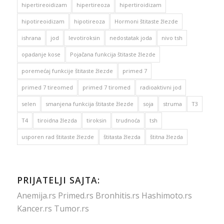
hipertireoidizam
hipertireoza
hipertiroidizam
hipotireoidizam
hipotireoza
Hormoni štitaste žlezde
ishrana
jod
levotiroksin
nedostatak joda
nivo tsh
opadanje kose
Pojačana funkcija štitaste žlezde
poremećaj funkcije štitaste žlezde
primed 7
primed 7 tireomed
primed 7 tiromed
radioaktivni jod
selen
smanjena funkcija štitaste žlezde
soja
struma
T3
T4
tiroidna žlezda
tiroksin
trudnoća
tsh
usporen rad štitaste žlezde
štitasta žlezda
štitna žlezda
PRIJATELJI SAJTA:
Anemija.rs
Primed.rs
Bronhitis.rs
Hashimoto.rs
Kancer.rs
Tumor.rs