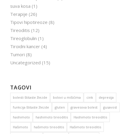
suva kosa
(1)
Terapije
(26)
Tipovi hipotireoze
(8)
Tireoditis
(12)
Tireoglobulin
(1)
Tiroidni kancer
(4)
Tumori
(8)
Uncategorized
(15)
TAGOVI
bolesti štitaste žlezde
bolovi u mišićima
cink
depresija
funkcija štitaste žlezde
gluten
gravesova bolest
gusavost
hashimoto
hashimoto tireoditis
Hashimoto tireoiditis
Hašimoto
hašimoto tireoditis
Hašimoto tireoiditis